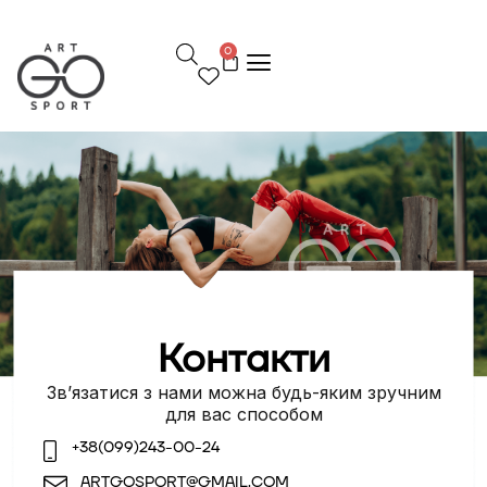
П
е
0
р
е
й
т
и
д
о
в
м
і
с
т
у
Контакти
Зв’язатися з нами можна будь-яким зручним
для вас способом
+38(099)243-00-24
ARTGOSPORT@GMAIL.COM