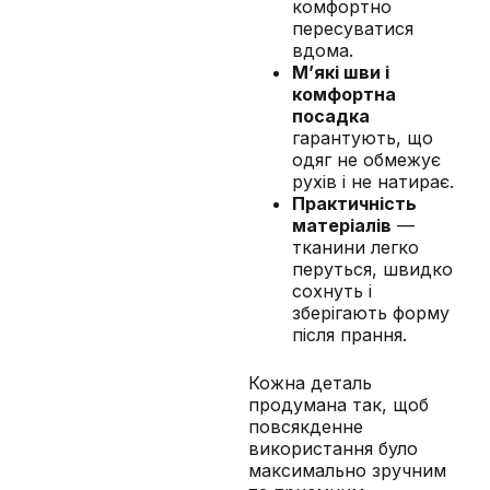
комфортно
пересуватися
вдома.
М’які шви і
комфортна
посадка
гарантують, що
одяг не обмежує
рухів і не натирає.
Практичність
матеріалів
—
тканини легко
перуться, швидко
сохнуть і
зберігають форму
після прання.
Кожна деталь
продумана так, щоб
повсякденне
використання було
максимально зручним