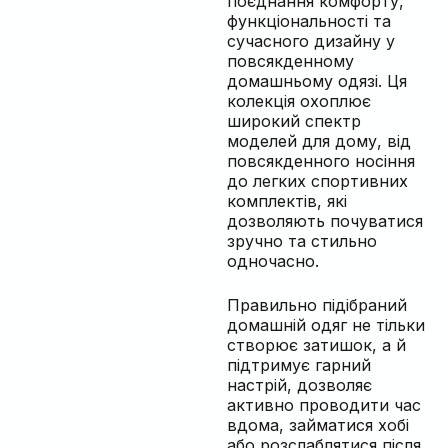
поєднання комфорту,
функціональності та
сучасного дизайну у
повсякденному
домашньому одязі. Ця
колекція охоплює
широкий спектр
моделей для дому, від
повсякденного носіння
до легких спортивних
комплектів, які
дозволяють почуватися
зручно та стильно
одночасно.
Правильно підібраний
домашній одяг не тільки
створює затишок, а й
підтримує гарний
настрій, дозволяє
активно проводити час
вдома, займатися хобі
або розслаблятися після