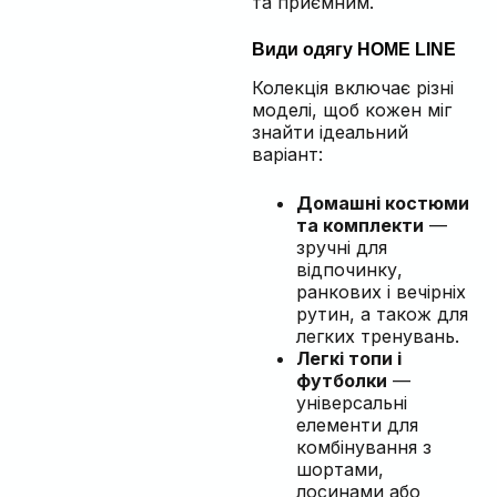
та приємним.
Види одягу HOME LINE
Колекція включає різні
моделі, щоб кожен міг
знайти ідеальний
варіант:
Домашні костюми
та комплекти
—
зручні для
відпочинку,
ранкових і вечірніх
рутин, а також для
легких тренувань.
Легкі топи і
футболки
—
універсальні
елементи для
комбінування з
шортами,
лосинами або