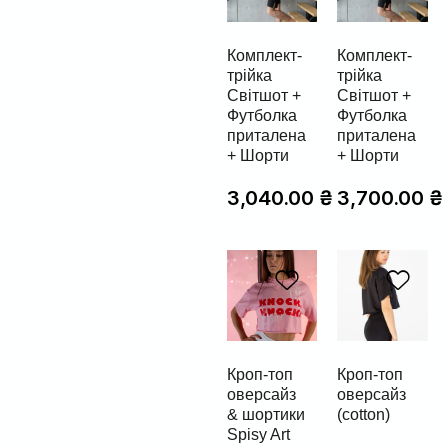
Комплект-
Комплект-
трійка
трійка
Світшот +
Світшот +
Футболка
Футболка
приталена
приталена
+ Шорти
+ Шорти
3,040.00
₴
3,700.00
₴
Кроп-топ
Кроп-топ
оверсайз
оверсайз
& шортики
(cotton)
Spisy Art