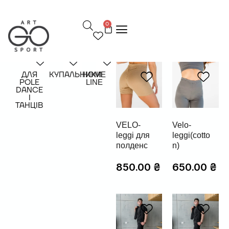
П
е
0
р
е
й
т
и
д
ДЛЯ
КУПАЛЬНИКИ
HOME
POLE
LINE
о
DANCE
в
І
м
ТАНЦІВ
і
с
VELO-
Velo-
т
leggi для
leggi(cotto
у
полденс
n)
850.00
₴
650.00
₴