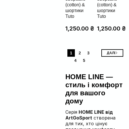
(cotton) &
(cotton) &
шортики
шортики
Tuto
Tuto
1,250.00
₴
1,250.00
₴
1
2
3
ДАЛІ
4
5
HOME LINE —
стиль і комфорт
для вашого
дому
Серія
HOME LINE від
ArtGoSport
створена
для тих, хто цінує