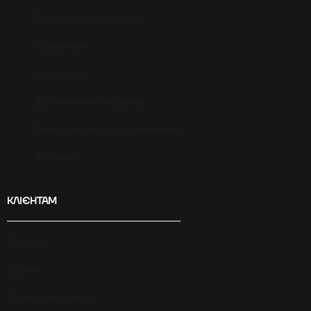
Топи для спорту і танців
Купальники
Аксесуари
Для маленьких модниць
Фітнес: лосини, боді, велотреки
Шортики
КЛІЄНТАМ
Про нас
Відгуки
Угода користувача