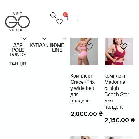
П
е
0
р
е
й
т
и
д
ДЛЯ
КУПАЛЬНИКИ
HOME
POLE
LINE
о
DANCE
в
І
м
ТАНЦІВ
і
с
Комплект
комплект
т
Grace+Trix
Madonna
у
y wide belt
& high
для
Beach Star
полденс
для
полденс
2,000.00
₴
2,150.00
₴