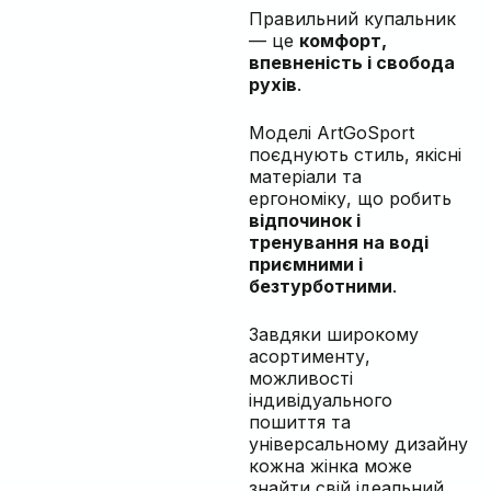
Правильний купальник
— це
комфорт,
впевненість і свобода
рухів
.
Моделі ArtGoSport
поєднують стиль, якісні
матеріали та
ергономіку, що робить
відпочинок і
тренування на воді
приємними і
безтурботними
.
Завдяки широкому
асортименту,
можливості
індивідуального
пошиття та
універсальному дизайну
кожна жінка може
знайти свій ідеальний