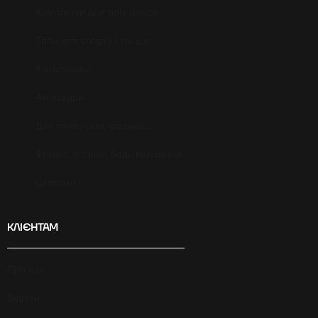
Комплекти для pole dance
Топи для спорту і танців
Купальники
Аксесуари
Для маленьких модниць
Фітнес: лосини, боді, велотреки
Шортики
КЛІЄНТАМ
Про нас
Відгуки