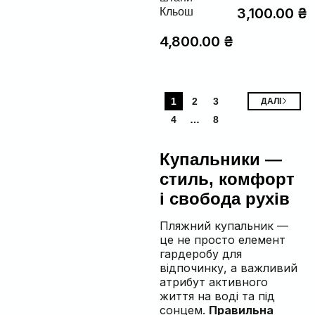
3,100.00
₴
Кльош
4,800.00
₴
1
2
3
ДАЛІ
4
…
8
Купальники —
стиль, комфорт
і свобода рухів
Пляжний купальник —
це не просто елемент
гардеробу для
відпочинку, а важливий
атрибут активного
життя на воді та під
сонцем.
Правильна