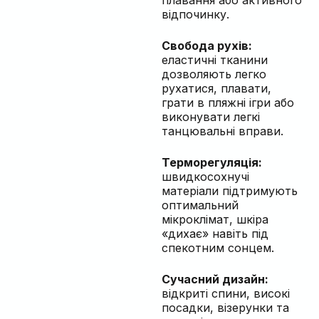
плавання або активного
відпочинку.
Свобода рухів:
еластичні тканини
дозволяють легко
рухатися, плавати,
грати в пляжні ігри або
виконувати легкі
танцювальні вправи.
Терморегуляція:
швидкосохнучі
матеріали підтримують
оптимальний
мікроклімат, шкіра
«дихає» навіть під
спекотним сонцем.
Сучасний дизайн:
відкриті спини, високі
посадки, візерунки та