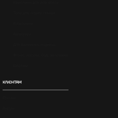
Комплекти для pole dance
Топи для спорту і танців
Купальники
Аксесуари
Для маленьких модниць
Фітнес: лосини, боді, велотреки
Шортики
КЛІЄНТАМ
Про нас
Відгуки