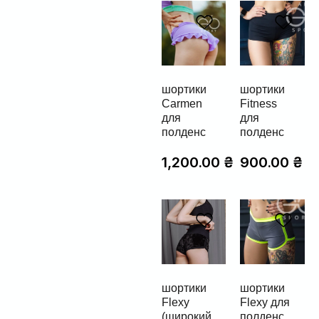
шортики
шортики
Carmen
Fitness
для
для
полденс
полденс
1,200.00
₴
900.00
₴
шортики
шортики
Flexy
Flexy для
(широкий
полденс