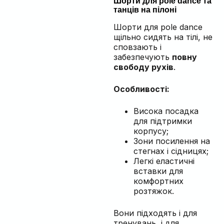
Шорти для pole dance та
танців на пілоні
Шорти для pole dance
щільно сидять на тілі, не
сповзають і
забезпечують
повну
свободу рухів
.
Особливості:
Висока посадка
для підтримки
корпусу;
Зони посилення на
стегнах і сідницях;
Легкі еластичні
вставки для
комфортних
розтяжок.
Вони підходять і для
тренувань, і для