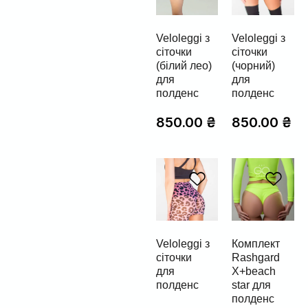
Veloleggi з
Veloleggi з
сіточки
сіточки
(білий лео)
(чорний)
для
для
полденс
полденс
850.00
₴
850.00
₴
Veloleggi з
Комплект
сіточки
Rashgard
для
X+beach
полденс
star для
полденс