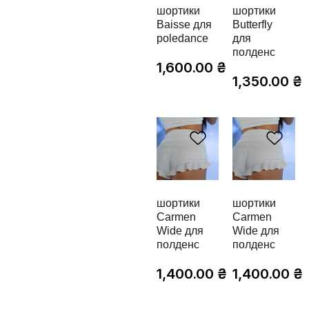
шортики
шортики
Baisse для
Butterfly
poledance
для
полденс
1,600.00
₴
1,350.00
₴
шортики
шортики
Carmen
Carmen
Wide для
Wide для
полденс
полденс
1,400.00
₴
1,400.00
₴