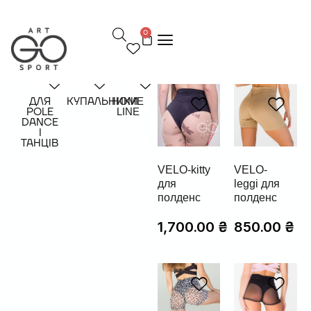
П
е
0
р
е
й
т
и
д
ДЛЯ
КУПАЛЬНИКИ
HOME
POLE
LINE
о
DANCE
в
І
м
ТАНЦІВ
і
с
VELO-kitty
VELO-
т
для
leggi для
у
полденс
полденс
1,700.00
₴
850.00
₴