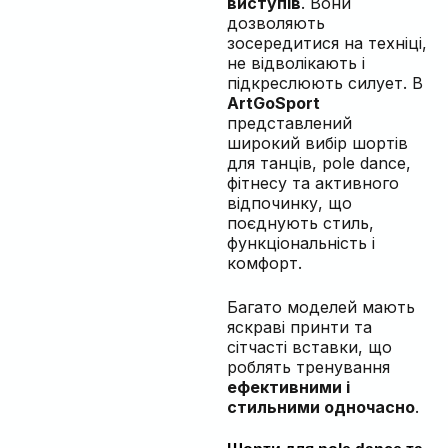
виступів
. Вони
дозволяють
зосередитися на техніці,
не відволікають і
підкреслюють силует. В
ArtGoSport
представлений
широкий вибір шортів
для танців, pole dance,
фітнесу та активного
відпочинку, що
поєднують стиль,
функціональність і
комфорт.
Багато моделей мають
яскраві принти та
сітчасті вставки, що
роблять тренування
ефективними і
стильними одночасно
.