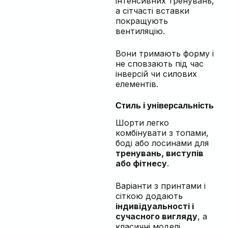
інтенсивних тренувань,
а сітчасті вставки
покращують
вентиляцію.
Вони тримають форму і
не сповзають під час
інверсій чи силових
елементів.
Стиль і універсальність
Шорти легко
комбінувати з топами,
боді або лосинами для
тренувань, виступів
або фітнесу
.
Варіанти з принтами і
сіткою додають
індивідуальності і
сучасного вигляду
, а
класичні моделі