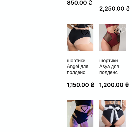
850.00
₴
2,250.00
₴
шортики
шортики
Angel для
Asya для
полденс
полденс
1,150.00
₴
1,200.00
₴