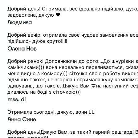
Добрий день! Отримала, все ідеально підійшло, дуж
задоволена, дякую ❤️
Людмила
Добрий вечір, отримала своє чудове замовлення вс
підійшло- дуже круто!!!!!
Олена Нов
Добрий ранок! Доповнюючи до фото....До шнурівки з
камінчиками))) вона нереально переливається, сказ
мене видно з космосу))) сіточка свою роботу викон
відмінно також, не згоріла і отримала кучу компліме
здивувань, що таке є. Дякую Вам 💙на наступний се
дивлюсь на боді з сіточкою)))
mss._di
Отримала сьогодні, дякую, вони ❤️‍🔥
Анна Сине
Добрий день!Дякую Вам, за такий гарний рашгард! В