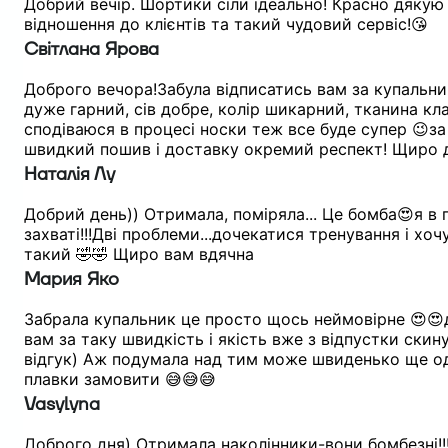
Добрий вечір. Шортики сіли ідеально! Красно дякую
відношення до клієнтів та такий чудовий сервіс!😘
Світлана Ярова
Доброго вечора!Забула відписатись вам за купальни
дуже гарний, сів добре, колір шикарний, тканина кл
сподіваюся в процесі носки теж все буде супер 😉за
швидкий пошив і доставку окремий респект! Щиро 
Наталія Лу
Добрий день)) Отримала, поміряла... Це бомба😍я в
захваті!!!Дві проблеми...дочекатися тренування і хоч
такий 🤣🤣 Щиро вам вдячна
Мария Яко
Забрала купальник це просто щось неймовірне 😍
вам за таку швидкість і якість вже з відпустки скин
відгук) Аж подумала над тим може швиденько ще о
плавки замовити 😅😅😅
Vasylyna
Доброго дня) Отримала наколінники-вони бомбезні!!