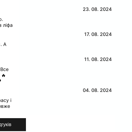
23. 08. 2024
о.
 ліфа
17. 08. 2024
. А
11. 08. 2024
 Все
 🔥
️
04. 08. 2024
асу і
евже
дгуків