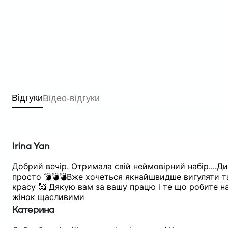
Відгуки
Відео-відгуки
Irina Yan
Добрий вечір. Отримала свій неймовірний набір....Д
просто 💣💣💣Вже хочеться якнайшвидше вигуляти т
красу 🥰 Дякую вам за вашу працю і те що робите на
жінок щасливими
Катерина