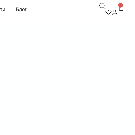
0
кти
Блог