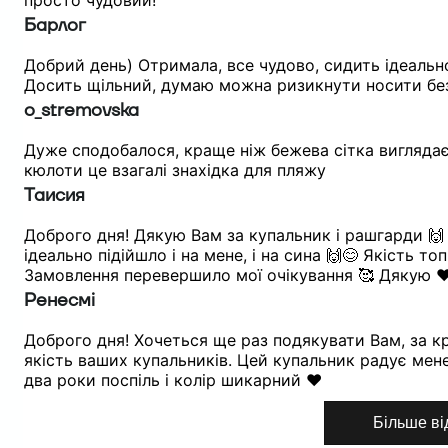
просто чудовий!
Барлог
Добрий день) Отримала, все чудово, сидить ідеальн
Досить щільний, думаю можна ризикнути носити без
o_stremovska
Дуже сподобалося, краще ніж бежева сітка виглядає
кюлоти це взагалі знахідка для пляжу
Таисия
Доброго дня! Дякую Вам за купальник і рашгарди 🙌
ідеально підійшло і на мене, і на сина 🙌😊 Якість топ
Замовлення перевершило мої очікування 🥰 Дякую ❤
Ренесмі
Доброго дня! Хочеться ще раз подякувати Вам, за кр
якість ваших купальників. Цей купальник радує мен
два роки поспіль і колір шикарний ❤️
Більше ві