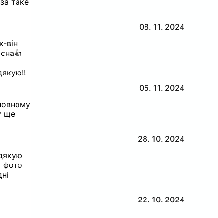
 за таке
08. 11. 2024
к-він
асна👍
дякую!!
05. 11. 2024
 повному
у ще
28. 10. 2024
дякую
у фото
дні
22. 10. 2024
!