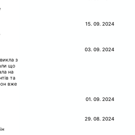
е
15. 09. 2024
е
03. 09. 2024
викла з
али що
ала на
нтів та
зон вже
01. 09. 2024
29. 08. 2024
ін