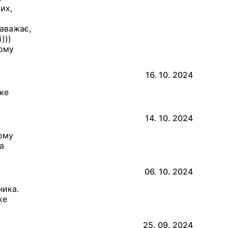
их,
заважає,
)))
шому
16. 10. 2024
уже
14. 10. 2024
ьому
а
06. 10. 2024
ника.
же
25. 09. 2024