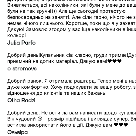
Виявляється, всі наколінники, які були у мене до ваш
були не так зручні))) Але ще сьогодні протестую
безпосередньо на занятті. Але сіли гарно, нічого не 
немає нічого лишнього. Коротше, поки що я у захваті
Дякую! Замовлю згодом у вас іще наколінники в ін
кольорі
Julia Parfo
Добрий день!Купальник сів класно, груди тримає!Д
приємний на дотик матеріал. Дякую вам!❤️❤️❤️
o_stremovs
Добрий ранок. Я отримала рашгард. Тепер мені в н
дуже комфортно. Хочу подякувати за вашу роботу, з
відношення до клієнтів та наших бажань!
Olha Radzi
Добрий день. Не встигла вам написати щодо купаль
Він чудовий 😍 - розмір підійшов і виглядає супер. В
встигла використати його в дії. Дякую вам ❤️❤️❤️
Эльвіра