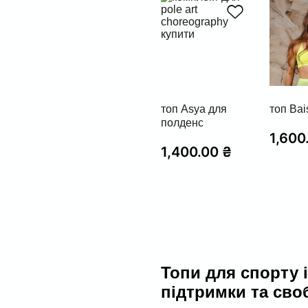
топ Asya для
топ Bai
полденс
1,600
1,400.00
₴
Топи для спорту 
підтримки та сво