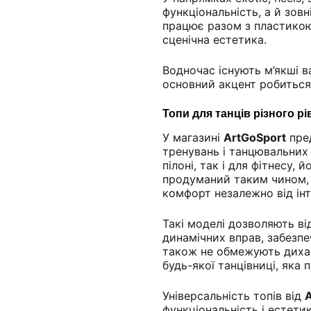
функціональність, а й зов
працює разом з пластикою 
сценічна естетика.
Водночас існують м’якші 
основний акцент робиться 
Топи для танців різного рі
У магазині
ArtGoSport
пред
тренувань і танцювальних 
пілоні, так і для фітнесу, 
продуманий таким чином, 
комфорт незалежно від ін
Такі моделі дозволяють від
динамічних вправ, забезпе
також не обмежують дихан
будь-якої танцівниці, як
Універсальність топів від
A
функціональність і естети