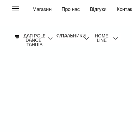
П
Магазин
Про нас
Відгуки
Конта
е
р
е
й
т
ДЛЯ POLE
КУПАЛЬНИКИ
HOME
и
DANCE І
LINE
д
ТАНЦІВ
о
в
м
і
с
т
у