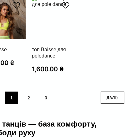
sse
топ Baisse для
poledance
.00
₴
1,600.00
₴
1
2
3
ДАЛІ
і танців — база комфорту,
боди руху