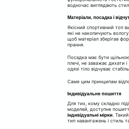
водночас виглядають стиль
Матеріали, посадка і відчут
Якісний спортивний топ в
які не накопичують вологу
щоб матеріал зберігав фо
прання.
Посадка має бути щільною
плечі, не заважає дихати 
одязі тіло відчуває стабіль
Саме цим принципам відпо
Індивідуальне пошиття
Для тих, кому складно під
моделей, доступне пошит
індивідуальні мірки
. Таки
тип навантажень і стиль т