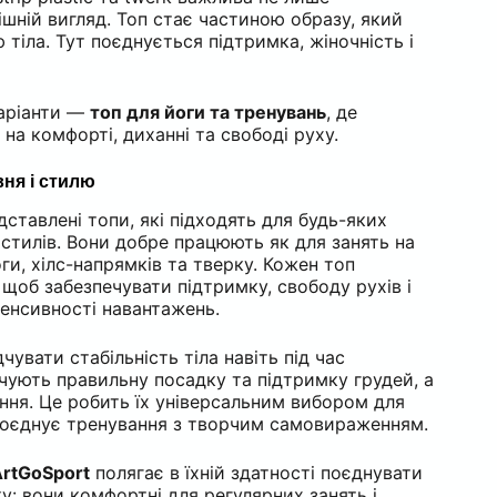
нішній вигляд. Топ стає частиною образу, який
тіла. Тут поєднується підтримка, жіночність і
варіанти —
топ для йоги та тренувань
, де
на комфорті, диханні та свободі руху.
вня і стилю
ставлені топи, які підходять для будь-яких
стилів. Вони добре працюють як для занять на
йоги, хілс-напрямків та тверку. Кожен топ
щоб забезпечувати підтримку, свободу рухів і
тенсивності навантажень.
чувати стабільність тіла навіть під час
чують правильну посадку та підтримку грудей, а
ня. Це робить їх універсальним вибором для
а поєднує тренування з творчим самовираженням.
rtGoSport
полягає в їхній здатності поєднувати
ку: вони комфортні для регулярних занять і