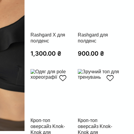
Rashgard X для
Rashgard для
полденс
полденс
1,300.00
₴
900.00
₴
Кроп-топ
Кроп-топ
оверсайз Knok-
оверсайз Knok-
Knok для
Knok для