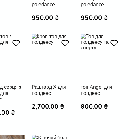
poledance
poledance
950.00
₴
950.00
₴
д серця з
Рашгард Х для
топ Angel для
 для
полденс
полденс
с
2,700.00
₴
900.00
₴
0.00
₴