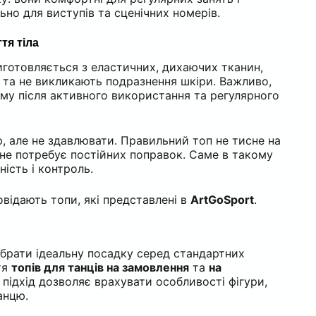
но для виступів та сценічних номерів.
тя тіла
иготовляється з еластичних, дихаючих тканин,
 та не викликають подразнення шкіри. Важливо,
рму після активного використання та регулярного
, але не здавлювати. Правильний топ не тисне на
і не потребує постійних поправок. Саме в такому
ність і контроль.
відають топи, які представлені в
ArtGoSport
.
ібрати ідеальну посадку серед стандартних
тя
топів для танців на замовлення
та
на
й підхід дозволяє врахувати особливості фігури,
анцю.