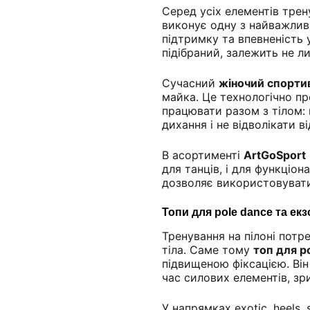
Серед усіх елементів тре
виконує одну з найважливі
підтримку та впевненість у
підібраний, залежить не л
Сучасний
жіночий спорти
майка. Це технологічно п
працювати разом з тілом:
дихання і не відволікати в
В асортименті
ArtGoSport
для танців, і для функціо
дозволяє використовувати
Топи для pole dance та ек
Тренування на пілоні потр
тіла. Саме тому
топ для p
підвищеною фіксацією. Він
час силових елементів, зри
У напрямках exotic, heels, 