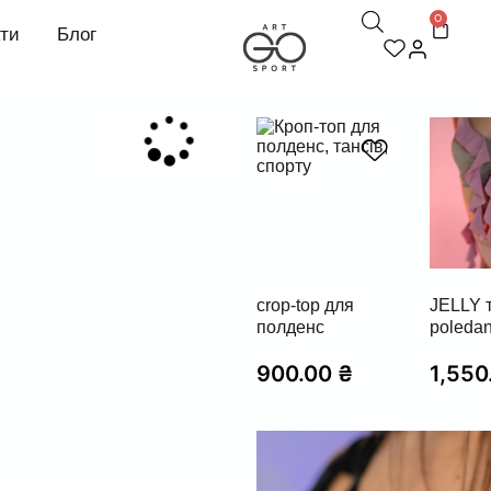
0
кти
Блог
crop-top для
JELLY 
полденс
poleda
900.00
₴
1,550