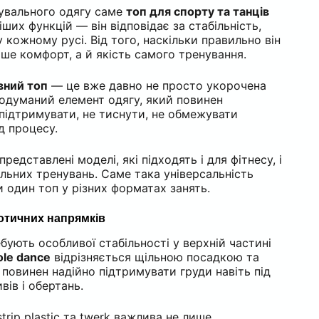
нувального одягу саме
топ для спорту та танців
ших функцій — він відповідає за стабільність,
 кожному русі. Від того, наскільки правильно він
ише комфорт, а й якість самого тренування.
вний топ
— це вже давно не просто укорочена
родуманий елемент одягу, який повинен
 підтримувати, не тиснути, не обмежувати
ід процесу.
представлені моделі, які підходять і для фітнесу, і
нальних тренувань. Саме така універсальність
 один топ у різних форматах занять.
зотичних напрямків
ебують особливої стабільності у верхній частині
ole dance
відрізняється щільною посадкою та
 повинен надійно підтримувати груди навіть під
вів і обертань.
strip plastic та twerk важлива не лише