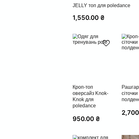
JELLY топ для poledance
1,550.00
₴
Кроп-топ
Рашгар
оверсайз Knok-
сіточки
Knok для
полден
poledance
2,70
950.00
₴