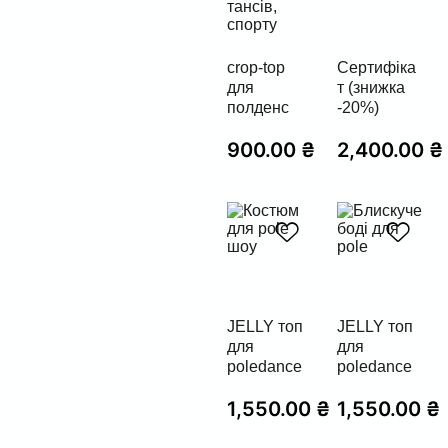
crop-top
Cертифіка
для
т (знижка
полденс
-20%)
900.00
₴
2,400.00
₴
JELLY топ
JELLY топ
для
для
poledance
poledance
1,550.00
₴
1,550.00
₴