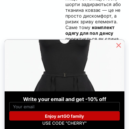
шорти задираються або
тканина ковзає — це не
просто дискомфорт, а
ризик зриву елемента.
Саме тому
комплект
одягу для пол денсу
проєктується як єдина
система, де всі
елементи працюють
разом.
Найчастіше
поєднуються
топи для
пол денсу
з
шортами
для пол денсу
або
стрінгами для пол
денсу
. Для тих, хто
віддає перевагу більш
закритому силуету,
підходять варіанти зі
спідницями для пол
денсу
або сучасні