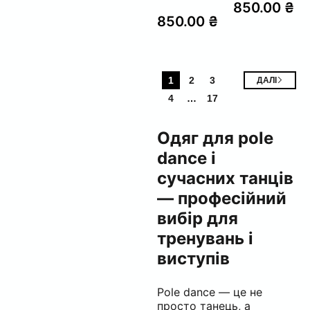
850.00
₴
850.00
₴
1
2
3
ДАЛІ
4
…
17
Одяг для pole
dance і
сучасних танців
— професійний
вибір для
тренувань і
виступів
Pole dance — це не
просто танець, а