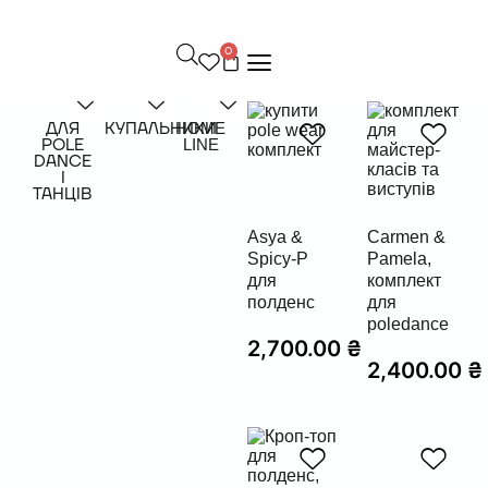
П
е
0
р
е
й
т
ДЛЯ
КУПАЛЬНИКИ
HOME
и
POLE
LINE
д
DANCE
о
І
ТАНЦІВ
в
м
і
Asya &
Carmen &
с
Spicy-P
Pamela,
т
для
комплект
у
полденс
для
poledance
2,700.00
₴
2,400.00
₴