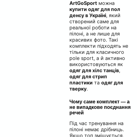
ArtGoSport
можна
купити одяг для пол
денсу в Україні
, який
створений саме для
реальної роботи на
пілоні, а не лише для
красивих фото. Такі
комплекти підходять не
тільки для класичного
pole sport, а й активно
використовуються як
одяг для хілс танців
,
одяг для стрип
пластики
та
одяг для
тверку
.
Чому саме комплект — а
не випадкове поєднання
речей
Під час тренування на
пілоні немає дрібниць.
Якщо топ зміщується,