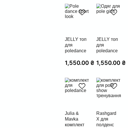
JELLY топ
JELLY топ
для
для
poledance
poledance
1,550.00
₴
1,550.00
₴
Julia &
Rashgard
Mavka
X для
комплект
полденс