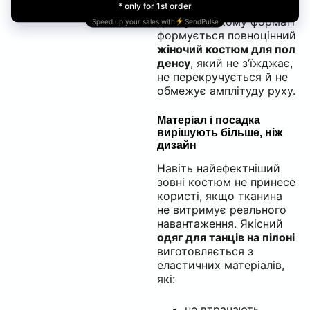
комбінезони для пол
денсу
. У такому форматі
формується повноцінний
жіночий костюм для пол
денсу
, який не з’їжджає,
не перекручується й не
обмежує амплітуду руху.
Матеріал і посадка
вирішують більше, ніж
дизайн
Навіть найефектніший
зовні костюм не принесе
користі, якщо тканина
не витримує реального
навантаження. Якісний
одяг для танців на пілоні
виготовляється з
еластичних матеріалів,
які:
не втрачають