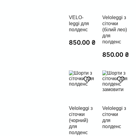
VELO-
Veloleggi з
leggi для
сіточки
полденс
(білий лео)
для
850.00
₴
полденс
850.00
₴
Veloleggi з
Veloleggi з
сіточки
сіточки
(чорний)
для
для
полденс
полденс