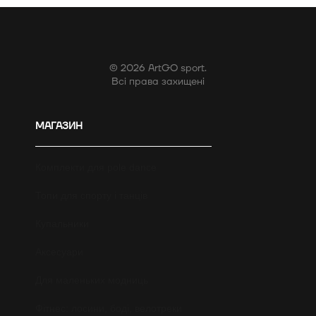
© 2026 ArtGO sport.
Всі права захищені
МАГАЗИН
Комплекти для pole dance
Топи для спорту і танців
Купальники
Аксесуари
Для маленьких модниць
Фітнес: лосини, боді, велотреки