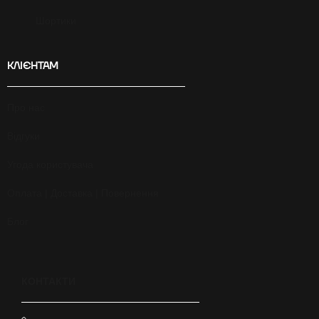
Шортики
КЛІЄНТАМ
Про нас
Відгуки
Угода користувача
Оплата | Доставка | Повернення
Блог
КОНТАКТИ