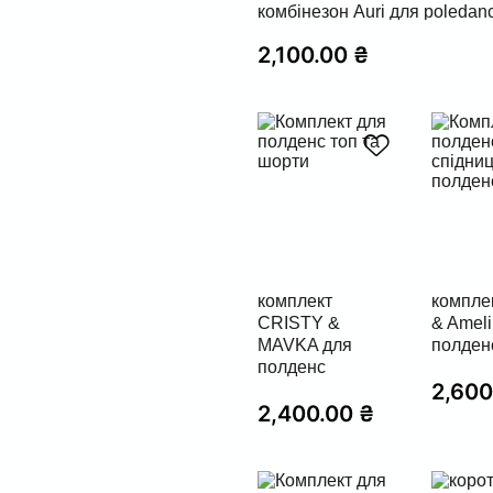
комбінезон Auri для poledan
2,100.00
₴
комплект
комплек
CRISTY &
& Ameli 
MAVKA для
полден
полденс
2,60
2,400.00
₴