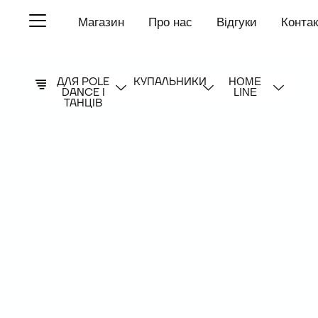
П
Магазин
Про нас
Відгуки
Конта
е
р
е
й
т
ДЛЯ POLE
КУПАЛЬНИКИ
HOME
и
DANCE І
LINE
д
ТАНЦІВ
о
в
м
і
с
т
у