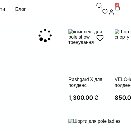
0
кти
Блог
Rashgard X для
VELO-l
полденс
полден
1,300.00
₴
850.