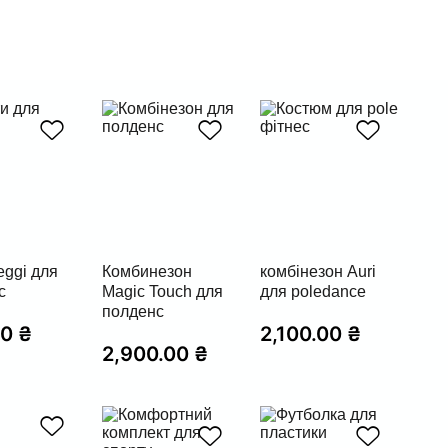
eggi для
Комбинезон
комбінезон Auri
с
Magic Touch для
для poledance
полденс
00
₴
2,100.00
₴
2,900.00
₴