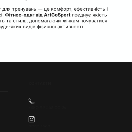
 для тренувань — це комфорт, ефективність і
і.
Фітнес-одяг від ArtGoSport
поєднує якість
сть та стиль, допомагаючи жінкам почуватися
будь-яких видів фізичної активності.
КОНТАКТИ
+380 99 243 00 24
artgo_sport