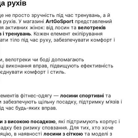
а рухів
е не просто зручність під час тренувань, а й
 рухів. У магазині
ArtGoSport
представлений
я активних жінок: від лосин
та
велотреків
в і тренувань
. Кожен елемент екіпірування
ти тіло під час руху, забезпечувати комфорт і
и, велотреки чи боді допомагають
ці виконання вправ, підвищують ефективність
єднувати комфорт і стиль.
ементів фітнес-одягу —
лосини спортивні
та
и забезпечують щільну посадку, підтримку м’язів і
ід час будь-яких вправ.
и з високою посадкою
, які підтримують корпус і
дку без ризику сповзання. Для тих, хто хоче
яцію, в наявності
лосини з сіткою
та моделі з