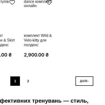
кт
комплект Wild &
e & Skirt
Velo-kitty для
лденс
полденс
0.00
₴
2,900.00
₴
1
2
ДАЛІ
ефективних тренувань — стиль,