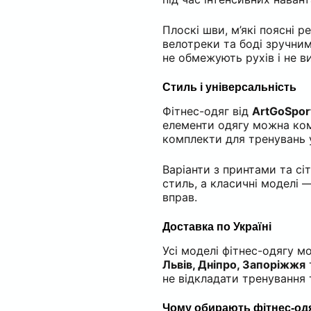
Плоскі шви, м’які поясні 
велотреки та боді зручним
не обмежують рухів і не в
Стиль і універсальність
Фітнес-одяг від
ArtGoSpor
елементи одягу
можна ком
комплекти для тренувань у
Варіанти з принтами та с
стиль, а класичні моделі
вправ.
Доставка по Україні
Усі моделі фітнес-одягу 
Львів, Дніпро, Запоріжжя
не відкладати тренування 
Чому обирають фітнес-одя