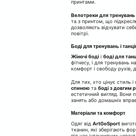
принтами.
Велотреки для тренувань
та з принтом, що підкрес
дозволяють відчувати себе
повітрі.
Боді для тренувань і танці
Жіночі боді
і
боді для танц
фітнесу, і для тренувань н
комфорт і свободу рухів,
Для тих, хто цінує стиль і
спиною
та
боді з довгим 
естетичний вигляд. Вони п
занять або домашніх вправ
Матеріали та комфорт
Одяг від
ArtGoSport
вигото
тканин, які зберігають фо
під час інтенсивних наван