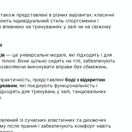
також представлені в різних варіантах: класичні
люють індивідуальний стиль спортсменки і
 впевнено на тренуваннях у залі чи на свіжому
в
ів
— це універсальні моделі, які підходять і для
а пілоні. Вони щільно сидять на тілі, забезпечують
 дозволяючи виконувати вправи без обмежень.
 практичність, представлені
боді з відкритою
рукавом
, які поєднують функціональність і
ідходять для тренувань у залі, танцювальних
.
влений із сучасних еластичних та дихаючих
рму після прання і забезпечують комфорт навіть
тажень.