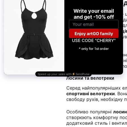
комфорт і свобод
Сучасний
фітнес-одяг
— ц
стиль, комфорт та свобода
широкий вибір моделей дл
жіночих
до
боді для танці
створений, щоб підтримува
довговічність матеріалів.
Правильно підібрані лосин
сконцентруватися на техні
тренувань і дозволяють по
Лосини та велотреки
Серед найпопулярніших ел
спортивні велотреки
. Вон
свободу рухів, необхідну п
Особливо популярні
лосин
створюють комфортну поса
додатковий стиль і вентил