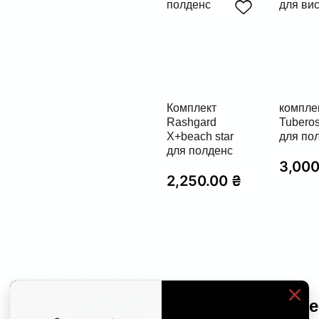
Комплект
компле
Rashgard
Tuberos
X+beach star
для по
для полденс
3,00
2,250.00
₴
Фітнес-одяг для 