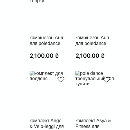
комбінезон Auri
комбінезон Auri
для poledance
для poledance
2,100.00
₴
2,100.00
₴
комплект Angel
комплект Asya &
& Velo-leggi для
Fitness для