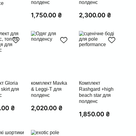
полденс
полденс
ce
1,750.00
₴
2,300.00
₴
т Gloria
комплект Mavka
Комплект
skirt для
& Leggi-T для
Rashgard +high
с
полденс
beach star для
полденс
0.00
₴
2,020.00
₴
1,850.00
₴