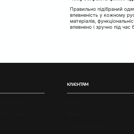
Правильно підібраний одяг
впевненість у кожному рус
матеріалів, функціональні
впевнено і зручно під час 
КЛІЄНТАМ
для pole dance
Про нас
орту і танців
Відгуки
Угода користувача