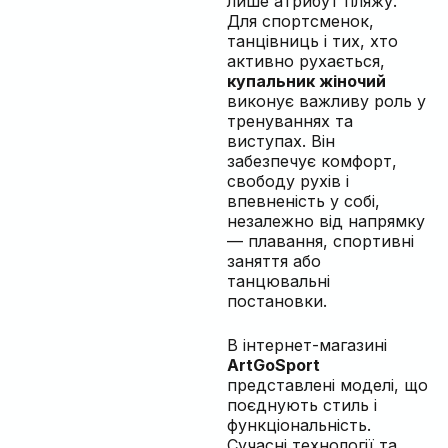
лише атрибут пляжу.
Для спортсменок,
танцівниць і тих, хто
активно рухається,
купальник жіночий
виконує важливу роль у
тренуваннях та
виступах. Він
забезпечує комфорт,
свободу рухів і
впевненість у собі,
незалежно від напрямку
— плавання, спортивні
заняття або
танцювальні
постановки.
В інтернет-магазині
ArtGoSport
представлені моделі, що
поєднують стиль і
функціональність.
Сучасні технології та