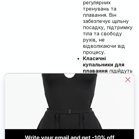
регулярних
тренувань та
плавання. Він
забезпечує щільну
посадку, підтримку
тіла та свободу
рухів, не
відволікаючи від
процесу.
Класичні
купальники для
плавання
підійдуть
як для уроків у
басейні, так і для
активного
відпочинку на воді.
Закриті
купальники
та
моделі з високою
посадкою
підходять для тих,
хто цінує