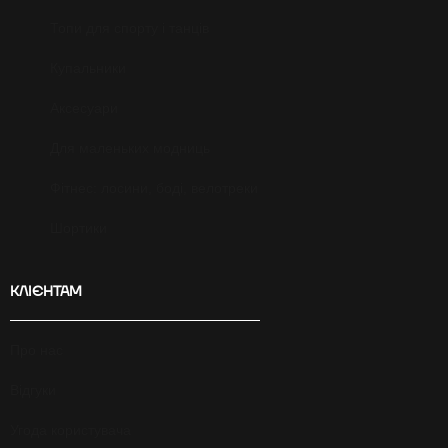
Топи для спорту і танців
Купальники
Аксесуари
Для маленьких модниць
Фітнес: лосини, боді, велотреки
Шортики
КЛІЄНТАМ
Про нас
Відгуки
Угода користувача