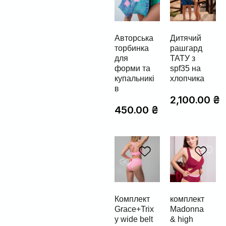
Авторська
Дитячий
торбинка
рашгард
для
ТАТУ з
форми та
spf35 на
купальникі
хлопчика
в
2,100.00
₴
450.00
₴
Комплект
комплект
Grace+Trix
Madonna
y wide belt
& high