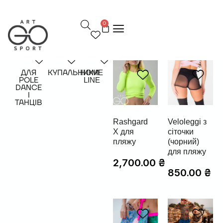
П
е
0
р
е
й
т
и
д
ДЛЯ
КУПАЛЬНИКИ
HOME
POLE
LINE
о
DANCE
в
І
м
ТАНЦІВ
і
с
Rashgard
Veloleggi з
т
X для
сіточки
у
пляжу
(чорний)
для пляжу
2,700.00
₴
850.00
₴