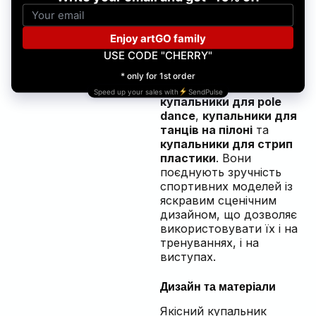
максимальний
комфорт і
додаткову
підтримку.
Крім того, спеціальні
лінійки включають
купальники для pole
dance
,
купальники для
танців на пілоні
та
купальники для стрип
пластики
. Вони
поєднують зручність
спортивних моделей із
яскравим сценічним
дизайном, що дозволяє
використовувати їх і на
тренуваннях, і на
виступах.
Дизайн та матеріали
Якісний купальник