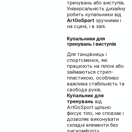
тренувань або виступів.
Універсальність дизайну
робить купальники від
ArtGoSport
зручними і
на сцені, і в залі.
Купальники для
тренувань і виступів
Для танцівниць і
спортсменок, які
працюють на пілоні або
займаються стрип-
пластикою, особливо
важлива стабільність та
свобода рухів.
Купальник для
тренувань
від
ArtGoSport щільно
фіксує тіло, не сповзає і
дозволяє виконувати
складні елементи без
дискомфорту.