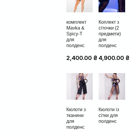
комплект
Коплект з
Mavka &
сіточки (2
Spicy-T
предмети)
для
для
полденс
полденс
2,400.00
₴
4,900.00
₴
Кюлоти з
Кюлоти із
тканини
сітки для
для
полденс
полденс