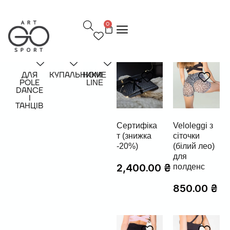
П
е
0
р
е
й
т
и
д
ДЛЯ
КУПАЛЬНИКИ
HOME
POLE
LINE
о
DANCE
в
І
м
ТАНЦІВ
і
с
Cертифіка
Veloleggi з
т
т (знижка
сіточки
у
-20%)
(білий лео)
для
2,400.00
₴
полденс
850.00
₴