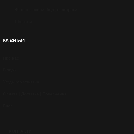
Фітнес: лосини, боді, велотреки
Шортики
КЛІЄНТАМ
Про нас
Відгуки
Угода користувача
Оплата | Доставка | Повернення
Блог
КОНТАКТИ