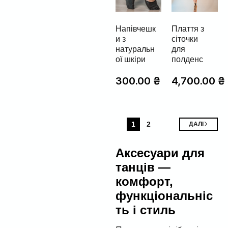
Напівчешк
Плаття з
и з
сіточки
натуральн
для
ої шкіри
полденс
300.00
₴
4,700.00
₴
1
2
ДАЛІ
Аксесуари для
танців —
комфорт,
функціональніс
ть і стиль