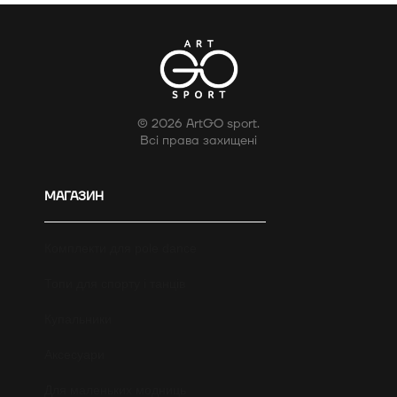
© 2026 ArtGO sport.
Всі права захищені
МАГАЗИН
Комплекти для pole dance
Топи для спорту і танців
Купальники
Аксесуари
Для маленьких модниць