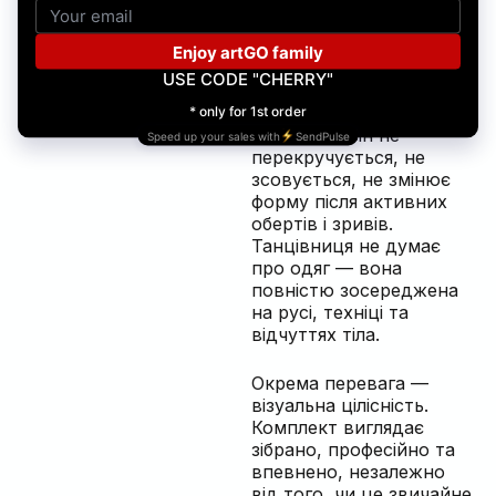
Саме у форматі
комплекту
жіночий
костюм для пол денсу
працює стабільніше за
окремо підібрані
елементи. Він не
перекручується, не
зсовується, не змінює
форму після активних
обертів і зривів.
Танцівниця не думає
про одяг — вона
повністю зосереджена
на русі, техніці та
відчуттях тіла.
Окрема перевага —
візуальна цілісність.
Комплект виглядає
зібрано, професійно та
впевнено, незалежно
від того, чи це звичайне