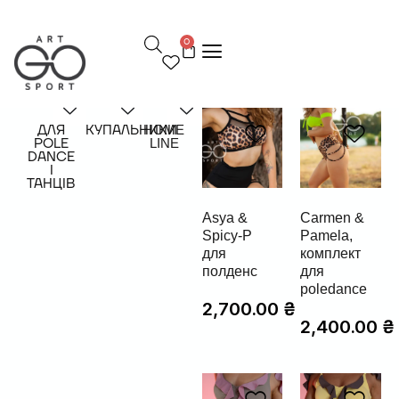
П
е
0
р
е
й
т
и
д
ДЛЯ
КУПАЛЬНИКИ
HOME
POLE
LINE
о
DANCE
в
І
м
ТАНЦІВ
і
с
Asya &
Carmen &
т
Spicy-P
Pamela,
у
для
комплект
полденс
для
poledance
2,700.00
₴
2,400.00
₴