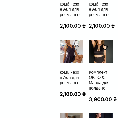
комбінезо
комбінезо
н Auri для
н Auri для
poledance
poledance
2,100.00
₴
2,100.00
₴
комбінезо
Комплект
н Auri для
OKTO &
poledance
Manya для
полденс
2,100.00
₴
3,900.00
₴