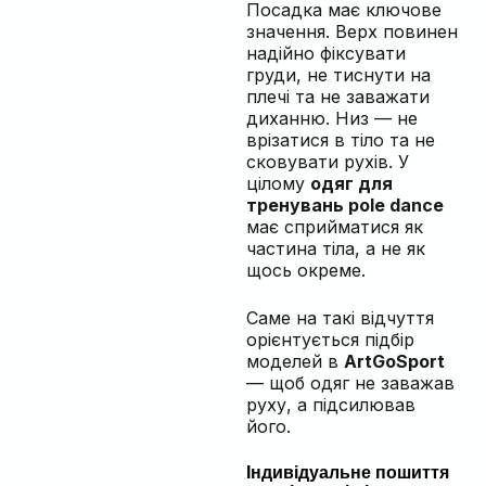
Посадка має ключове
значення. Верх повинен
надійно фіксувати
груди, не тиснути на
плечі та не заважати
диханню. Низ — не
врізатися в тіло та не
сковувати рухів. У
цілому
одяг для
тренувань pole dance
має сприйматися як
частина тіла, а не як
щось окреме.
Саме на такі відчуття
орієнтується підбір
моделей в
ArtGoSport
— щоб одяг не заважав
руху, а підсилював
його.
Індивідуальне пошиття