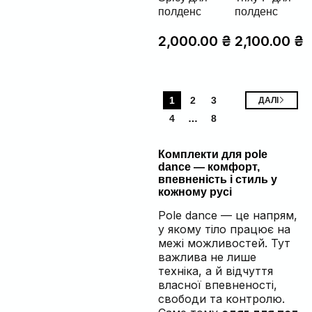
полденс
полденс
2,000.00
₴
2,100.00
₴
1
2
3
ДАЛІ
4
…
8
Комплекти для pole
dance — комфорт,
впевненість і стиль у
кожному русі
Pole dance — це напрям,
у якому тіло працює на
межі можливостей. Тут
важлива не лише
техніка, а й відчуття
власної впевненості,
свободи та контролю.