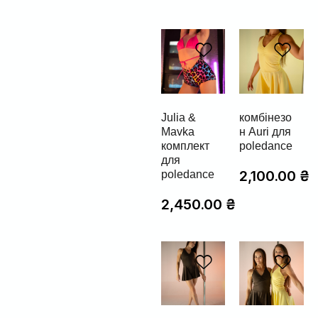
Julia &
комбінезо
Mavka
н Auri для
комплект
poledance
для
2,100.00
₴
poledance
2,450.00
₴