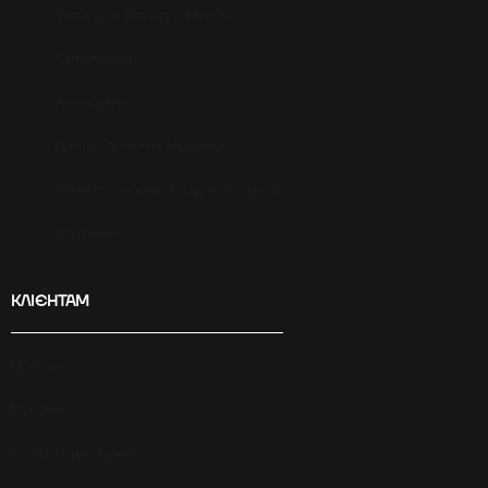
Топи для спорту і танців
Купальники
Аксесуари
Для маленьких модниць
Фітнес: лосини, боді, велотреки
Шортики
КЛІЄНТАМ
Про нас
Відгуки
Угода користувача