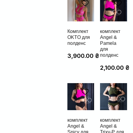
Комплект
комплект
OKTO для
Angel &
полденс
Pamela
для
3,900.00
₴
полденс
2,100.00
₴
комплект
комплект
Angel &
Angel &
Spicy для
Trixy-P для