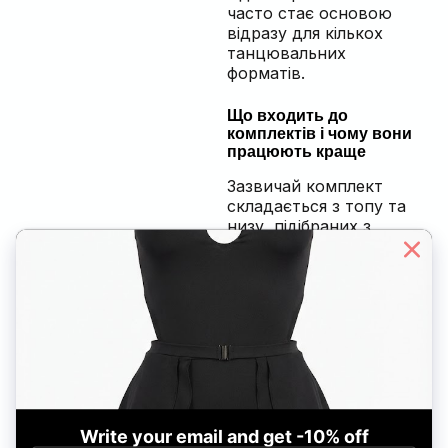
часто стає основою
відразу для кількох
танцювальних
форматів.
Що входить до
комплектів і чому вони
працюють краще
Зазвичай комплект
складається з топу та
низу, підібраних з
урахуванням
навантажень і пластики
тіла. Це можуть бути
різні варіації: відкриті
або більш закриті
моделі, стримані або
сценічні. Головне — щоб
верх підтримував, а низ
дозволяв безпечно
взаємодіяти з пілоном.