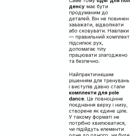
Саме тому
одяг для пол
денсу
має бути
продуманим до
деталей. Він не повинен
заважати, відволікати
або сковувати. Навпаки
— правильний комплект
підсилює рух,
допомагає тілу
працювати злагоджено
та безпечно.
Найпрактичнішим
рішенням для тренувань
і виступів давно стали
комплекти для pole
dance
. Це повноцінне
поєднання верху і низу,
створене як єдине ціле.
У такому форматі не
потрібно хвилюватися,
чи підійдуть елементи
одне до одного, чи буде