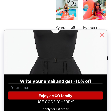
Купальний
Купальник
Moana &
дитячий
Alison
рашгард
ТАТУ з
1,820.00
₴
spf35
1,500.00
₴
Купальний
Кроп-топ
Moana skirt
оверсайз