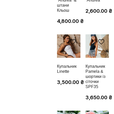
“Andrea” &
“Andrea”
штани
2,600.00
₴
Кльош
4,800.00
₴
Купальник
Купальник
Linette
Pamela &
шортики із
3,500.00
₴
сіточки
SPF35
3,650.00
₴