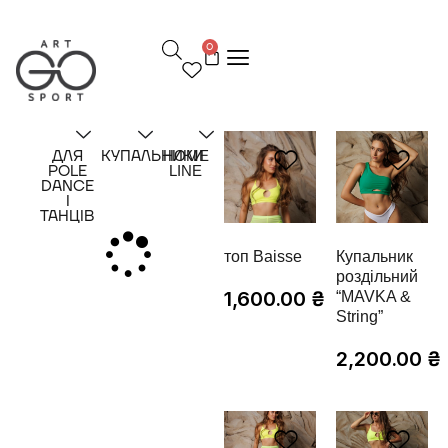
П
е
0
р
е
й
т
и
д
ДЛЯ
КУПАЛЬНИКИ
HOME
о
POLE
LINE
в
DANCE
м
І
ТАНЦІВ
і
с
т
топ Baisse
Купальник
у
роздільний
1,600.00
₴
“MAVKA &
String”
2,200.00
₴