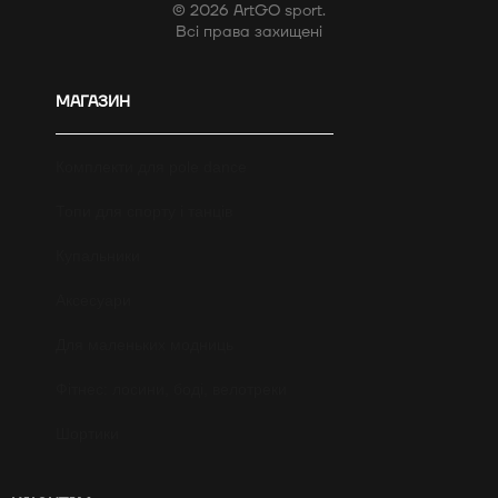
© 2026 ArtGO sport.
Всі права захищені
МАГАЗИН
Комплекти для pole dance
Топи для спорту і танців
Купальники
Аксесуари
Для маленьких модниць
Фітнес: лосини, боді, велотреки
Шортики