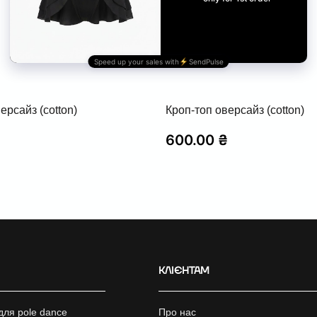
ерсайз (cotton)
Кроп-топ оверсайз (cotton)
₴
600.00
₴
КЛІЄНТАМ
для pole dance
Про нас