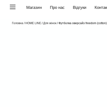
П
Магазин
Про нас
Відгуки
Конта
е
р
е
й
Головна
/
HOME LINE
/
Для жінок
/ Футболка оверсайз freedom (cotton)
т
и
д
о
в
м
і
с
т
у