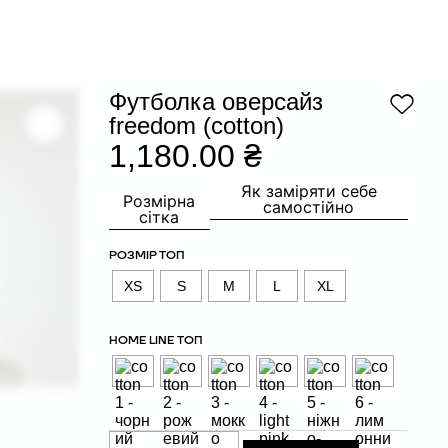
Футболка оверсайз
freedom (cotton)
1,180.00
₴
Як заміряти себе
Розмірна
самостійно
сітка
РОЗМІР ТОП
XS
S
M
L
XL
HOME LINE ТОП