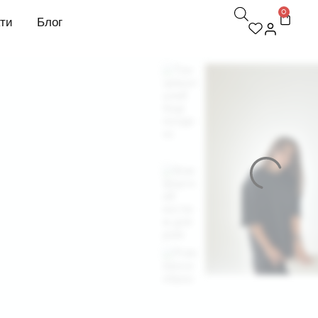
0
кти
Блог