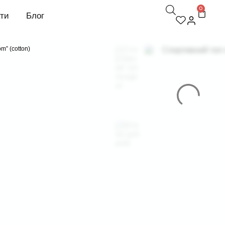
0
кти
Блог
m” (cotton)