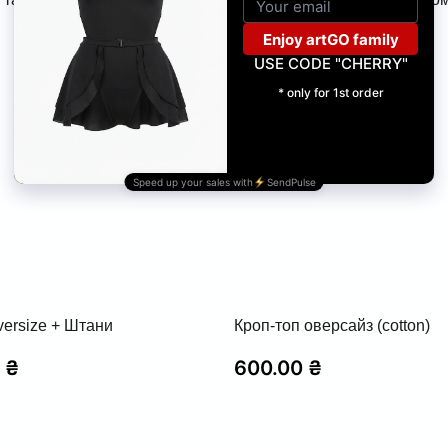
versize + Штани
Кроп-топ оверсайз (cotton)
0
₴
600.00
₴