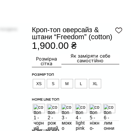
Кроп-топ оверсайз &
штани “Freedom” (cotton)
1,900.00
₴
Як заміряти себе
Розмірна
самостійно
сітка
РОЗМІР ТОП
XS
S
M
L
XL
HOME LINE ТОП
HOME LINE НИЗ