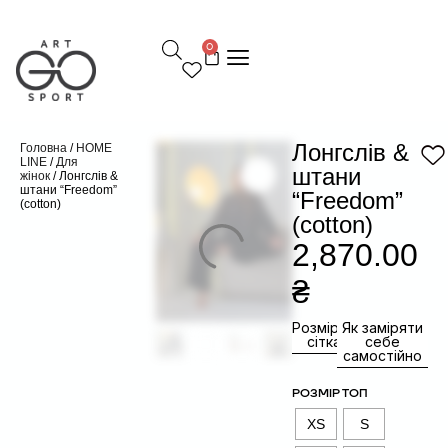
П
е
0
р
е
й
т
и
д
Лонгслів &
Головна
/
HOME
о
LINE
/
Для
штани
жінок
/ Лонгслів &
в
штани “Freedom”
“Freedom”
м
(cotton)
і
(cotton)
с
2,870.00
т
у
₴
Розмірна
Як заміряти
сітка
себе
самостійно
РОЗМІР ТОП
XS
S