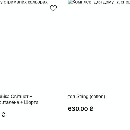
рійка Світшот +
топ String (cotton)
риталена + Шорти
630.00
₴
0
₴