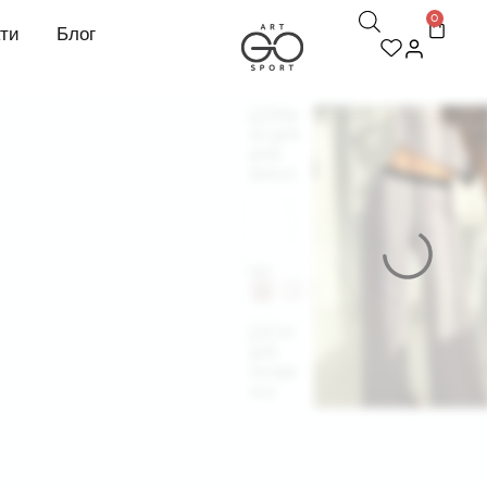
0
кти
Блог