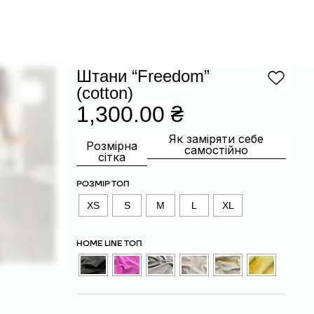
Штани “Freedom”
(cotton)
1,300.00
₴
Як заміряти себе
Розмірна
самостійно
сітка
РОЗМІР ТОП
XS
S
M
L
XL
HOME LINE ТОП