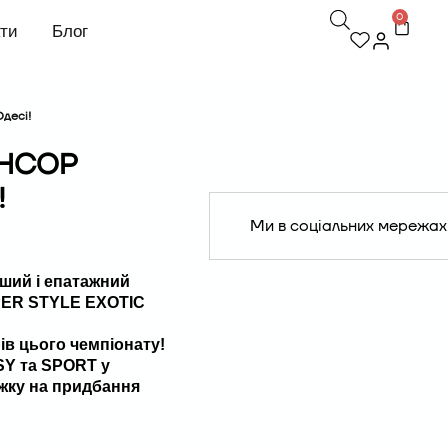
0
кти
Блог
Одесі!
ОНСОР
!
Ми в соціальних мережах
ший і епатажний
PPER STYLE EXOTIC
ів цього чемпіонату!
SY та SPORT у
ижку на придбання