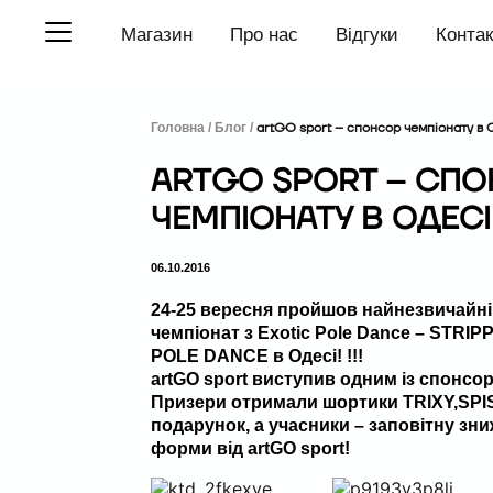
П
Магазин
Про нас
Відгуки
Конта
е
р
е
й
т
Головна /
Блог /
artGO sport – спонсор чемпіонату в 
и
д
ARTGO SPORT – СП
о
в
ЧЕМПІОНАТУ В ОДЕСІ
м
і
с
06.10.2016
т
у
24-25 вересня пройшов найнезвичайні
чемпіонат з Exotic Pole Dance – STRI
POLE DANCE в Одесі! !!!
artGO sport виступив одним із спонсор
Призери отримали шортики TRIXY,SPI
подарунок, а учасники – заповітну зн
форми від artGO sport!