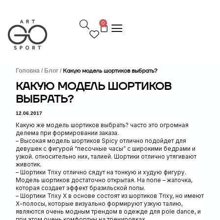
П
е
0
р
е
й
т
и
д
Головна /
Блог /
Какую модель шортиков выбрать?
о
КАКУЮ МОДЕЛЬ ШОРТИКОВ
в
ВЫБРАТЬ?
м
і
12.06.2017
с
т
Какую же модель шортиков выбрать? часто это огромная
у
делема при формировании заказа.
– Высокая модель шортиков Spicy отлично подойдет для
девушек с фигурой “песочные часы” с широкими бедрами и
узкой. относительно них, талией. Шортики отлично утягивают
животик.
– Шортики Trixy отлично сядут на тонкую и худую фигуру.
Модель шортиков достаточно открытая. На попе – жаточка,
которая создает эффект бразильской попы.
– Шортики Trixy Х в основе состоят из шортиков Trixy, но имеют
Х-полосы, которые визуально формируют узкую талию,
являются очень модным трендом в одежде для pole dance, и
при этом очень комфортны на тренировках.