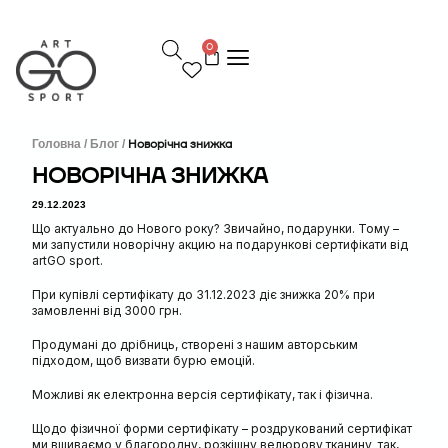
П
е
0
р
е
й
т
и
д
Головна /
Блог /
Новорічна знижка
о
НОВОРІЧНА ЗНИЖКА
в
м
29.12.2023
і
Що актуально до Нового року? Звичайно, подарунки. Тому –
с
ми запустили новорічну акцию на подарункові сертифікати від
т
artGO sport.
у
При купівлі сертифікату до 31.12.2023 діє знижка 20% при
замовленні від 3000 грн.
Продумані до дрібниць, створені з нашим авторським
підходом, щоб визвати бурю емоцій.
Можливі як електронна версія сертифікату, так і фізична.
Щодо фізичної форми сертифікату – роздрукований сертифікат
ми вшиваємо у благородну, розкішну велюрову тканину так,