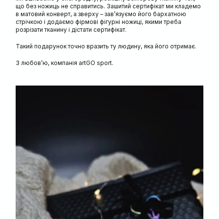
що без ножиць не справитись. Зашитий сертифікат ми кладемо
в матовий конверт, а зверху – зав’язуємо його бархатною
стрічкою і додаємо фірмові фігурні ножиці, якими треба
розрізати тканину і дістати сертифікат.
Такий подарунок точно вразить ту людину, яка його отримає.
З любов’ю, компанія artGO sport.