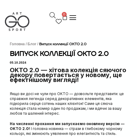
П
е
0
р
е
й
т
и
д
Головна /
Блог /
Випуск коллекції OKTO 2.0
о
ВИПУСК КОЛЛЕКЦІЇ OKTO 2.0
в
м
05.10.2024
і
OKTO 2.0
— хітова колекція сяючого
с
декору повертається у новому, ще
т
ефектнішому вигляді!
у
Якщо ви досі не чули про OKTO — дозвольте представити: це
справжня легенда серед декоративних елементів, яка
підкорила серця сотень наших клієнток! Саме ця сяюча
колекція стала номер один по продажам, і ми вдячні за вашу
любов та шалений інтерес.
На численні прохання ми запускаємо оновлену версію —
OKTO 2.0!
І головна новинка — стрази в глибокому чорному
кольорі, які змінюють уявлення про елегантність та стиль.