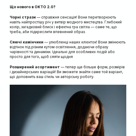
Що нового в OKTO 2.0?
Чорні стрази
— справжня сенсація! Вони перетворюють
навіть найпростішу річ у витвір модного мистецтва. Глибокий
колір, загадковий блиск і ефектна гра світла — саме те, що
треба, аби підкреслити впевнений образ.
Сяючі камінчики
— улюбленці наших клієнток! Вони змінюють
відтінок під різним кутом освітлення, додаючи образу
чарівності та динаміки. Ідеальні для особливих подій або
просто для того, щоб сяяти щодня
Розширений асортимент
— тепер ще більше форм, розмірів
і дизайнерських варіацій! Ви зможете знайти саме той варіант,
що доповнить ваш стиль чи авторську роботу.