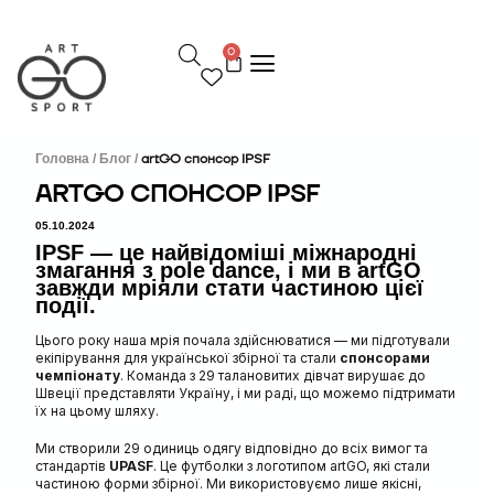
П
е
0
р
е
й
т
и
д
Головна /
Блог /
artGO спонсор IPSF
о
ARTGO СПОНСОР IPSF
в
м
05.10.2024
і
IPSF — це найвідоміші міжнародні
с
змагання з pole dance, і ми в artGO
т
завжди мріяли стати частиною цієї
у
події.
Цього року наша мрія почала здійснюватися — ми підготували
екіпірування для української збірної та стали
спонсорами
чемпіонату
. Команда з 29 талановитих дівчат вирушає до
Швеції представляти Україну, і ми раді, що можемо підтримати
їх на цьому шляху.
Ми створили 29 одиниць одягу відповідно до всіх вимог та
стандартів
UPASF
. Це футболки з логотипом artGO, які стали
частиною форми збірної. Ми використовуємо лише якісні,