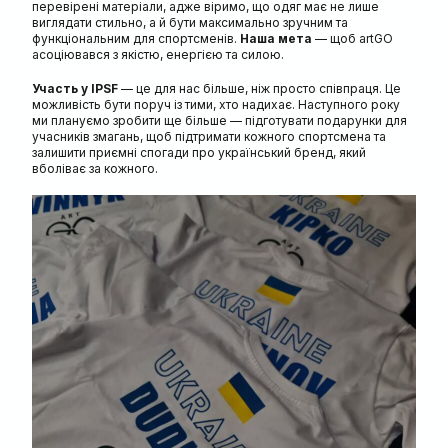
перевірені матеріали, адже віримо, що одяг має не лише
виглядати стильно, а й бути максимально зручним та
функціональним для спортсменів.
Наша мета
— щоб artGO
асоціювався з якістю, енергією та силою.
Участь у IPSF
— це для нас більше, ніж просто співпраця. Це
можливість бути поруч із тими, хто надихає. Наступного року
ми плануємо зробити ще більше — підготувати подарунки для
учасників змагань, щоб підтримати кожного спортсмена та
залишити приємні спогади про український бренд, який
вболіває за кожного.