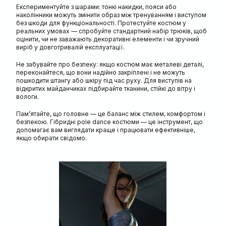
Експериментуйте з шарами: тонкі накидки, пояси або
наколінники можуть змінити образ між тренуванням і виступом
без шкоди для функціональності. Протестуйте костюм у
реальних умовах — спробуйте стандартний набір трюків, щоб
оцінити, чи не заважають декоративні елементи і чи зручний
виріб у довготривалій експлуатації.
Не забувайте про безпеку: якщо костюм має металеві деталі,
переконайтеся, що вони надійно закріплені і не можуть
пошкодити штангу або шкіру під час руху. Для виступів на
відкритих майданчиках підбирайте тканини, стійкі до вітру і
вологи.
Пам’ятайте, що головне — це баланс між стилем, комфортом і
безпекою. Гібридні pole dance костюми — це інструмент, що
допомагає вам виглядати краще і працювати ефективніше,
якщо обирати свідомо.