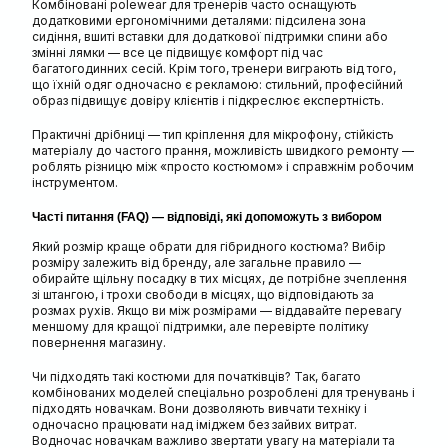
Комбіновані polewear для тренерів часто оснащують
додатковими ергономічними деталями: підсилена зона
сидіння, вшиті вставки для додаткової підтримки спини або
змінні лямки — все це підвищує комфорт під час
багатогодинних сесій. Крім того, тренери виграють від того,
що їхній одяг одночасно є рекламою: стильний, професійний
образ підвищує довіру клієнтів і підкреслює експертність.
Практичні дрібниці — тип кріплення для мікрофону, стійкість
матеріалу до частого прання, можливість швидкого ремонту —
роблять різницю між «просто костюмом» і справжнім робочим
інструментом.
Часті питання (FAQ) — відповіді, які допоможуть з вибором
Який розмір краще обрати для гібридного костюма? Вибір
розміру залежить від бренду, але загальне правило —
обирайте щільну посадку в тих місцях, де потрібне зчеплення
зі штангою, і трохи свободи в місцях, що відповідають за
розмах рухів. Якщо ви між розмірами — віддавайте перевагу
меншому для кращої підтримки, але перевірте політику
повернення магазину.
Чи підходять такі костюми для початківців? Так, багато
комбінованих моделей спеціально розроблені для тренувань і
підходять новачкам. Вони дозволяють вивчати техніку і
одночасно працювати над іміджем без зайвих витрат.
Водночас новачкам важливо звертати увагу на матеріали та