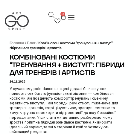
П
е
0
р
е
й
т
и
д
Головна /
Блог /
Комбіновані костюми “тренування + виступ”:
гібриди для тренерів і артистів
о
в
КОМБІНОВАНІ КОСТЮМИ
м
“ТРЕНУВАННЯ + ВИСТУП”: ГІБРИДИ
і
с
ДЛЯ ТРЕНЕРІВ І АРТИСТІВ
т
у
26.11.2025
У сучасному pole dance на сцені дедалі більше уваги
привертають багатофункціональні рішення — комбіновані
костюми, які поєднують комфорт тренувань і сценічну
ефектність виступу. Такі гібридні речі стають must-have для
тренерів і артистів, котрі цінують час, прагнуть естетики та
хочуть зручно переходити від репетиції до шоу без зайвої
переодяганки. У цій статті ми детально розберемо, чому
зростає попит на
, як вибрати
гібридні pole dance костюми
ідеальний варіант, та які матеріали й крій забезпечують
найкращий результат.