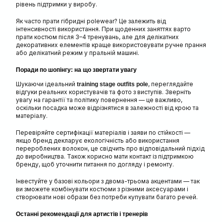
рівень підтримки у виробу.
Як часто прати гібридні polewear? Це залежить від
інтенсивності використання. При щоденних заняттях варто
прати костюм після 3–4 тренувань, але для делікатних
декоративних елементів краще використовувати ручне прання
або делікатний режим у пральній машині.
Поради по шопінгу: на що звертати увагу
Шукаючи ідеальний
, переглядайте
training stage outfits pole
відгуки реальних користувачів та фото з виступів. Зверніть
увагу на гарантії та політику повернення — це важливо,
оскільки посадка може відрізнятися в залежності від крою та
матеріалу.
Перевіряйте сертифікації матеріалів і заяви по стійкості —
якщо бренд декларує екологічність або використання
перероблених волокон, це свідчить про відповідальний підхід
до виробництва. Також корисно мати контакт із підтримкою
бренду, щоб уточнити питання по догляду і ремонту.
Інвестуйте у базові кольори з двома-трьома акцентами — так
ви зможете комбінувати костюми з різними аксесуарами і
створювати нові образи без потреби купувати багато речей.
Останні рекомендації для артистів і тренерів