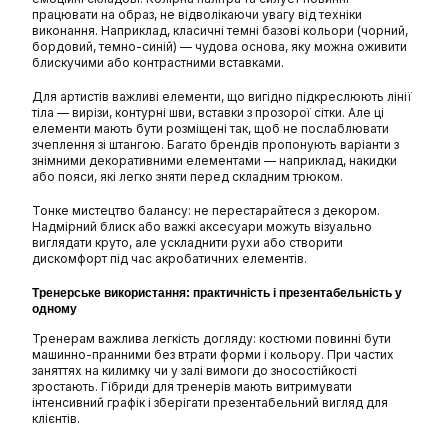
працювати на образ, не відволікаючи увагу від техніки
виконання. Наприклад, класичні темні базові кольори (чорний,
бордовий, темно-синій) — чудова основа, яку можна оживити
блискучими або контрастними вставками.
Для артистів важливі елементи, що вигідно підкреслюють лінії
тіла — вирізи, контурні шви, вставки з прозорої сітки. Але ці
елементи мають бути розміщені так, щоб не послаблювати
зчеплення зі штангою. Багато брендів пропонують варіанти з
знімними декоративними елементами — наприклад, накидки
або пояси, які легко зняти перед складним трюком.
Тонке мистецтво балансу: не перестарайтеся з декором.
Надмірний блиск або важкі аксесуари можуть візуально
виглядати круто, але ускладнити рухи або створити
дискомфорт під час акробатичних елементів.
Тренерське використання: практичність і презентабельність у
одному
Тренерам важлива легкість догляду: костюми повинні бути
машинно-пранними без втрати форми і кольору. При частих
заняттях на килимку чи у залі вимоги до зносостійкості
зростають. Гібриди для тренерів мають витримувати
інтенсивний графік і зберігати презентабельний вигляд для
клієнтів.