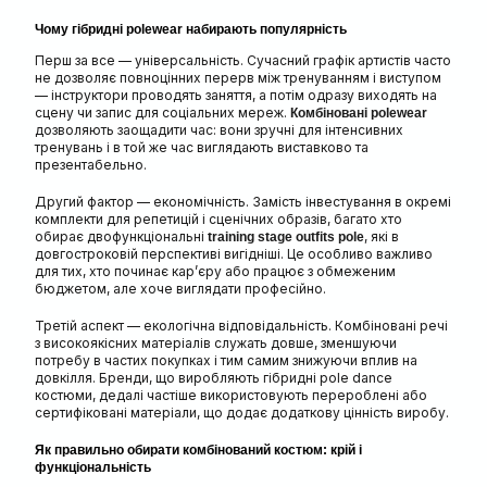
Чому гібридні polewear набирають популярність
Перш за все — універсальність. Сучасний графік артистів часто
не дозволяє повноцінних перерв між тренуванням і виступом
— інструктори проводять заняття, а потім одразу виходять на
сцену чи запис для соціальних мереж.
Комбіновані polewear
дозволяють заощадити час: вони зручні для інтенсивних
тренувань і в той же час виглядають виставково та
презентабельно.
Другий фактор — економічність. Замість інвестування в окремі
комплекти для репетицій і сценічних образів, багато хто
обирає двофункціональні
, які в
training stage outfits pole
довгостроковій перспективі вигідніші. Це особливо важливо
для тих, хто починає кар’єру або працює з обмеженим
бюджетом, але хоче виглядати професійно.
Третій аспект — екологічна відповідальність. Комбіновані речі
з високоякісних матеріалів служать довше, зменшуючи
потребу в частих покупках і тим самим знижуючи вплив на
довкілля. Бренди, що виробляють гібридні pole dance
костюми, дедалі частіше використовують перероблені або
сертифіковані матеріали, що додає додаткову цінність виробу.
Як правильно обирати комбінований костюм: крій і
функціональність