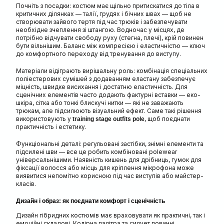
Почніть з посадки: костюм має щільно притискатися до тіла в
критичних ділянках — талії, грудях і бічних швах — щоб не
створювати зайвого тертя під час трюків і забезпечувати
необхідне зчеплення зі штангою. Водночас у місцях, де
потрібно відчувати свободу руху (стегна, плечі), крій повинен
бути вільнішим. Баланс між компресією і еластичністю — ключ
до комфортного переходу від тренування до виступу.
Матеріали відіграють вирішальну роль: комбінація спеціальних
поліестерових сумішей з додаванням еластану забезпечує
міцність, швидке висихання і достатню еластичність. Для
сценічних елементів часто додають фактурні вставки — еко-
шкіра, сітка або тонкі блискучі нитки — які не заважають
трюкам, але підсилюють візуальний ефект. Саме такі рішення
використовують у
, щоб поєднати
training stage outfits pole
практичність і естетику.
Функціональні деталі: регульовані застібки, знімні елементи та
підсилені шви — все це робить комбіновані polewear
універсальнішими. Наявність кишень для дрібниць, гумок для
фіксації волосся або місць для кріплення мікрофона може
виявитися непомітно корисною під час виступів або майстер-
класів.
Дизайн і образ: як поєднати комфорт і сценічність
Дизайн гібридних костюмів має враховувати як практичні, так і
емоційні складові. Колірна палітра та силует повинні