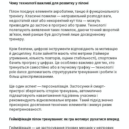
Чому технології важливі для розвитку у пілоні
Пілон поєднує елементи акробатики, танцю й функціонального
тренінгу. Класичні помилки — неправильний розподіл ваги,
недостатній хват або некоректний кут тіла — можуть
призводити до застою в прогресі або травм. Технології
полегшують виявлення таких помилок, даючи точний зворотній
зв’язок, який раніше був доступний лише досвідченому
тренеру.
Крім безпеки, цифрові інструменти відповідають за мотивацію
й дисципліну. Коли зайняття мають чіткі метрики (таймери
утримання, кількість повторів, оцінки стабільності), спортсмен
бачить прогрес у цифрах. Це особливо важливо для тих, хто
тренується самостійно або в гнучкому графіку — технології
допомагають структурувати тренування і робити їх
pole dance
більш цілеспрямованими.
Ще один аспект — персоналізація. Застосунки й смарт-
пристрої зберігають історію тренувань, автоматично
підлаштовують навантаження під рівень учасника і
рекомендують відновлювальні вправи. Такий підхід значно
прискорює досягнення технічних елементів і знижує ризик
перетренованості.
Гейміфікація пілон тренування: як гра мотивує рухатися вперед
Гейміфікація — це застосування ігрових механік у неігрових