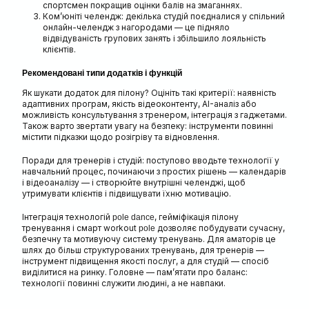
спортсмен покращив оцінки балів на змаганнях.
Ком’юніті челендж: декілька студій поєдналися у спільний
онлайн-челендж з нагородами — це підняло
відвідуваність групових занять і збільшило лояльність
клієнтів.
Рекомендовані типи додатків і функцій
Як шукати додаток для пілону? Оцініть такі критерії: наявність
адаптивних програм, якість відеоконтенту, AI-аналіз або
можливість консультування з тренером, інтеграція з гаджетами.
Також варто звертати увагу на безпеку: інструменти повинні
містити підказки щодо розігріву та відновлення.
Поради для тренерів і студій: поступово вводьте технології у
навчальний процес, починаючи з простих рішень — календарів
і відеоаналізу — і створюйте внутрішні челенджі, щоб
утримувати клієнтів і підвищувати їхню мотивацію.
Інтеграція технологій
, гейміфікація пілону
pole dance
тренування і смарт workout
дозволяє побудувати сучасну,
pole
безпечну та мотивуючу систему тренувань. Для аматорів це
шлях до більш структурованих тренувань, для тренерів —
інструмент підвищення якості послуг, а для студій — спосіб
виділитися на ринку. Головне — пам’ятати про баланс:
технології повинні служити людині, а не навпаки.