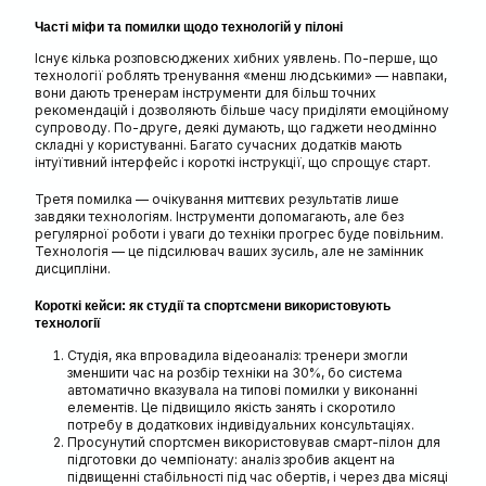
Часті міфи та помилки щодо технологій у пілоні
Існує кілька розповсюджених хибних уявлень. По-перше, що
технології роблять тренування «менш людськими» — навпаки,
вони дають тренерам інструменти для більш точних
рекомендацій і дозволяють більше часу приділяти емоційному
супроводу. По-друге, деякі думають, що гаджети неодмінно
складні у користуванні. Багато сучасних додатків мають
інтуїтивний інтерфейс і короткі інструкції, що спрощує старт.
Третя помилка — очікування миттєвих результатів лише
завдяки технологіям. Інструменти допомагають, але без
регулярної роботи і уваги до техніки прогрес буде повільним.
Технологія — це підсилювач ваших зусиль, але не замінник
дисципліни.
Короткі кейси: як студії та спортсмени використовують
технології
Студія, яка впровадила відеоаналіз: тренери змогли
зменшити час на розбір техніки на 30%, бо система
автоматично вказувала на типові помилки у виконанні
елементів. Це підвищило якість занять і скоротило
потребу в додаткових індивідуальних консультаціях.
Просунутий спортсмен використовував смарт-пілон для
підготовки до чемпіонату: аналіз зробив акцент на
підвищенні стабільності під час обертів, і через два місяці