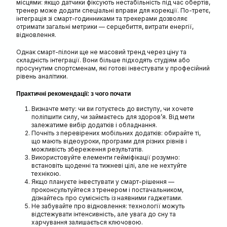
місцями: якщо датчики фіксують нестабільність під час обертів,
тренер може додати спеціальні вправи для корекції. По-третє,
інтеграція зі смарт-годинниками та трекерами дозволяє
отримати загальні метрики — серцебиття, витрати енергії,
відновлення.
Однак смарт-пілони ще не масовий тренд через ціну та
складність інтеграції. Вони більше підходять студіям або
просунутим спортсменам, які готові інвестувати у професійний
рівень аналітики.
Практичні рекомендації: з чого почати
Визначте мету: чи ви готуєтесь до виступу, чи хочете
поліпшити силу, чи займаєтесь для здоров’я. Від мети
залежатиме вибір додатків і обладнання.
Почніть з перевірених мобільних додатків: обирайте ті,
що мають відеоуроки, програми для різних рівнів і
можливість збереження результатів.
Використовуйте елементи гейміфікації розумно:
встановіть щоденні та тижневі цілі, але не нехтуйте
технікою.
Якщо плануєте інвестувати у смарт-рішення —
проконсультуйтеся з тренером і постачальником,
дізнайтесь про сумісність із наявними гаджетами.
Не забувайте про відновлення: технології можуть
відстежувати інтенсивність, але увага до сну та
харчування залишається ключовою.