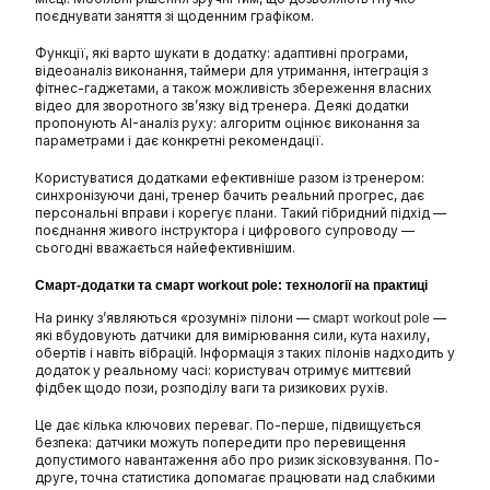
поєднувати заняття зі щоденним графіком.
Функції, які варто шукати в додатку: адаптивні програми,
відеоаналіз виконання, таймери для утримання, інтеграція з
фітнес-гаджетами, а також можливість збереження власних
відео для зворотного зв’язку від тренера. Деякі додатки
пропонують AI-аналіз руху: алгоритм оцінює виконання за
параметрами і дає конкретні рекомендації.
Користуватися додатками ефективніше разом із тренером:
синхронізуючи дані, тренер бачить реальний прогрес, дає
персональні вправи і корегує плани. Такий гібридний підхід —
поєднання живого інструктора і цифрового супроводу —
сьогодні вважається найефективнішим.
Смарт-додатки та смарт workout pole: технології на практиці
На ринку з’являються «розумні» пілони —
—
смарт workout pole
які вбудовують датчики для вимірювання сили, кута нахилу,
обертів і навіть вібрацій. Інформація з таких пілонів надходить у
додаток у реальному часі: користувач отримує миттєвий
фідбек щодо пози, розподілу ваги та ризикових рухів.
Це дає кілька ключових переваг. По-перше, підвищується
безпека: датчики можуть попередити про перевищення
допустимого навантаження або про ризик зісковзування. По-
друге, точна статистика допомагає працювати над слабкими