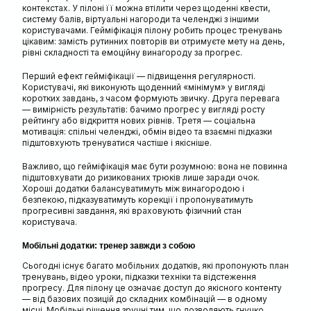
контекстах. У пілоні її можна втілити через щоденні квести,
систему балів, віртуальні нагороди та челенджі з іншими
користувачами. Гейміфікація пілону
робить процес тренувань
цікавим: замість рутинних повторів ви отримуєте мету на день,
рівні складності та емоційну винагороду за прогрес.
Перший ефект гейміфікації — підвищення регулярності.
Користувачі, які виконують щоденний «мінімум» у вигляді
коротких завдань, з часом формують звичку. Друга перевага
— вимірність результатів: бачимо прогрес у вигляді росту
рейтингу або відкриття нових рівнів. Третя — соціальна
мотивація: спільні челенджі, обмін відео та взаємні підказки
підштовхують тренуватися частіше і якісніше.
Важливо, що гейміфікація має бути розумною: вона не повинна
підштовхувати до ризикованих трюків лише заради очок.
Хороші додатки балансуватимуть між винагородою і
безпекою, підказуватимуть корекції і пропонуватимуть
прогресивні завдання, які враховують фізичний стан
користувача.
Мобільні додатки: тренер завжди з собою
Сьогодні існує багато мобільних додатків, які пропонують план
тренувань, відео уроки, підказки техніки та відстеження
прогресу. Для пілону це означає доступ до якісного контенту
— від базових позицій до складних комбінацій — в одному
місці. Мобільні рішення зручні тим, що дозволяють гнучко