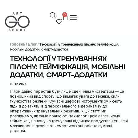
П
е
0
р
е
й
т
и
д
Головна /
Блог /
Технології у тренуваннях пілону: гейміфікація,
мобільні додатки, смарт-додатки
о
в
ТЕХНОЛОГІЇ У ТРЕНУВАННЯХ
м
ПІЛОНУ: ГЕЙМІФІКАЦІЯ, МОБІЛЬНІ
і
с
ДОДАТКИ, СМАРТ-ДОДАТКИ
т
у
03.12.2025
Пілон давно перестав бути лише сценічним мистецтвом — це
повноцінний вид спорту, що вимагає уваги до техніки, сили,
гнучкості та безпеки. Сучасні цифрові інструменти змінюють
підхід до занять: від персонального відеоаналізу до
інтерактивних тренувальних режимів. У цій статті ми
розглянемо, як саме працюють технології
, чому
pole dance
гейміфікація пілону на тренуванні підвищує продуктивність, і які
можливості відкривають смарт workout pole та суміжні
додатки.