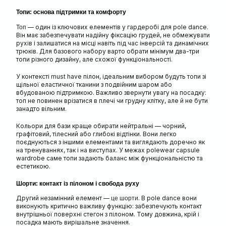
Топи: основа підтримки та комфорту
— один із ключових елементів у гардеробі для pole dance.
Топ
Він має забезпечувати надійну фіксацію грудей, не обмежувати
рухів і залишатися на місці навіть під час інверсій та динамічних
трюків. Для базового набору варто обрати мінімум два-три
топи різного дизайну, але схожої функціональності.
У контексті must have пілон, ідеальним вибором будуть топи зі
щільної еластичної тканини з подвійним шаром або
вбудованою підтримкою. Важливо звернути увагу на посадку:
топ не повинен врізатися в плечі чи грудну клітку, але й не бути
занадто вільним.
Кольори для бази краще обирати нейтральні — чорний,
графітовий, тілесний або глибокі відтінки. Вони легко
поєднуються з іншими елементами та виглядають доречно як
на тренуваннях, так і на виступах. У межах polewear capsule
wardrobe саме топи задають баланс між функціональністю та
естетикою.
Шорти: контакт із пілоном і свобода руху
Другий незамінний елемент —
. В pole dance вони
це шорти
виконують критично важливу функцію: забезпечують контакт
внутрішньої поверхні стегон з пілоном. Тому довжина, крій і
посадка мають вирішальне значення.