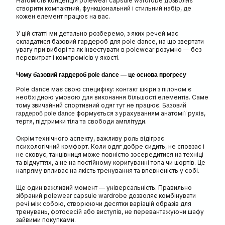
Натомість концепція polewear capsule wardrobe дозволяє
створити компактний, функціональний і стильний набір, де
кожен елемент працює на вас.
У цій статті ми детально розберемо, з яких речей має
складатися базовий гардероб для pole dance, на що звертати
увагу при виборі та як інвестувати в polewear розумно — без
перевитрат і компромісів у якості.
Чому базовий гардероб pole dance — це основа прогресу
Pole dance має свою специфіку: контакт шкіри з пілоном є
необхідною умовою для виконання більшості елементів. Саме
тому звичайний спортивний одяг тут не працює.
Базовий
формується з урахуванням анатомії рухів,
гардероб pole dance
тертя, підтримки тіла та свободи амплітуди.
Окрім технічного аспекту, важливу роль відіграє
психологічний комфорт. Коли одяг добре сидить, не сповзає і
не сковує, танцівниця може повністю зосередитися на техніці
та відчуттях, а не на постійному коригуванні топа чи шортів. Це
напряму впливає на якість тренування та впевненість у собі.
Ще один важливий момент — універсальність. Правильно
зібраний polewear capsule wardrobe дозволяє комбінувати
речі між собою, створюючи десятки варіацій образів для
тренувань, фотосесій або виступів, не перевантажуючи шафу
зайвими покупками.