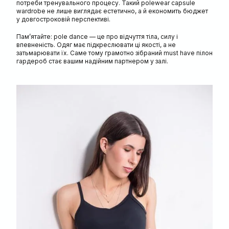
потреби тренувального процесу. Такий polewear capsule
wardrobe не лише виглядає естетично, а й економить бюджет
у довгостроковій перспективі.
Пам’ятайте: pole dance — це про відчуття тіла, силу і
впевненість. Одяг має підкреслювати ці якості, а не
затьмарювати їх. Саме тому грамотно зібраний must have пілон
гардероб стає вашим надійним партнером у залі.