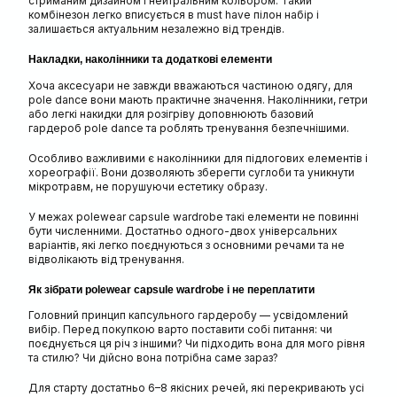
стриманим дизайном і нейтральним кольором. Такий
комбінезон легко вписується в must have пілон набір і
залишається актуальним незалежно від трендів.
Накладки, наколінники та додаткові елементи
Хоча аксесуари не завжди вважаються частиною одягу, для
pole dance вони мають практичне значення. Наколінники, гетри
або легкі накидки для розігріву доповнюють базовий
гардероб pole dance та роблять тренування безпечнішими.
Особливо важливими є наколінники для підлогових елементів і
хореографії. Вони дозволяють зберегти суглоби та уникнути
мікротравм, не порушуючи естетику образу.
У межах polewear capsule wardrobe такі елементи не повинні
бути численними. Достатньо одного-двох універсальних
варіантів, які легко поєднуються з основними речами та не
відволікають від тренування.
Як зібрати polewear capsule wardrobe і не переплатити
Головний принцип капсульного гардеробу — усвідомлений
вибір. Перед покупкою варто поставити собі питання: чи
поєднується ця річ з іншими? Чи підходить вона для мого рівня
та стилю? Чи дійсно вона потрібна саме зараз?
Для старту достатньо 6–8 якісних речей, які перекривають усі