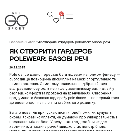
П
е
0
р
е
й
т
и
д
Головна /
Блог /
Як створити гардероб polewear: базові речі
о
ЯК СТВОРИТИ ГАРДЕРОБ
в
POLEWEAR: БАЗОВІ РЕЧІ
м
і
26.12.2025
с
т
Pole dance давно перестав бути нішевим напрямом фітнесу —
у
сьогодні це повноцінна дисципліна на межі спорту, танцю та
самовираження. Саме тому правильно підібраний одяг
відіграє ключову роль не лише у зовнішньому вигляді, а й у
безпеці, комфорті та прогресі на тренуваннях. Створення
продуманого
— це перший крок
базового гардеробу pole dance
до впевненості на пілоні та стабільного розвитку.
Багато новачків припускаються типової помилки: купують
окремі яскраві комплекти, не думаючи про універсальність і
поєднання між собою. У результаті гардероб виглядає
хаотичним, а частина речей швидко стає непотрібною.