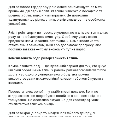
Для базового гардеробу pole dance рекомендується мати
принаймні дві пари шортів: класичні з високою посадкою та
модель з більш відкритими вирізами. Це дозволить
адаптуватися до різних стилів, рівнів складності та особистих
уподобань.
Якісні pole-шорти не перекручуються, не піднімаються під час
руху та не обмежують амплітуду. Особливу увагу варто
приділяти швам і еластичності тканини. Саме шорти часто
стають тим елементом, який або допомагає прогресу, або
постійно заважає — тому економити тут не варто.
Комбінезони та боді: універсальність і стиль
Комбінезони та боді — це ідеальний варіант для тих, хто цінує
цілісний образ і мінімалізм. У рамках
polewear capsule wardrobe
достатньо одного універсального боді, яке можна
використовувати як самостійний елемент або комбінувати з
шортами.
Перевага таких речей — у стабільності посадки. Вони не
задираються і не потребують постійного контролю під час
тренування. Це особливо актуально для хореографічних
стилів та тривалих комбінацій.
Для бази краще обирати моделі без зайвого декору, зі