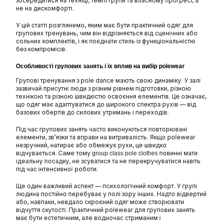
зосередитися на техніці, темпі групи та власному прогресі, а
не на дискомфорті.
У цій статті розглянемо, яким має бути практичний одяг для
групових тренувань, чим він відрізняється від сценічних або
сольних комплектів, і як поєднати стиль із функціональністю
без компромісів.
Особливості групових занять і їх вплив на вибір polewear
Групові тренування з pole dance мають свою динаміку. У залі
зазвичай присутні люди з різним рівнем підготовки, різною
технікою та різною швидкістю освоєння елементів. Це означає,
що одяг має адаптуватися до широкого спектра рухів — від
базових обертів до силових утримань і переходів.
Під час групових занять часто виконуються повторювані
елементи, зв’язки та вправи на витривалість. Якщо polewear
незручний, натирає або обмежує рухи, це швидко
відчувається. Саме тому
повинні мати
group class pole clothes
ідеальну посадку, не зсуватися та не перекручуватися навіть
під час інтенсивної роботи.
Ще один важливий аспект — психологічний комфорт. У групі
людина постійно перебуває у полі зору інших. Надто відвертий
або, навпаки, невдало скроєний одяг може створювати
відчуття скутості. Практичний polewear для групових занять
має бути естетичним, але водночас стриманим і