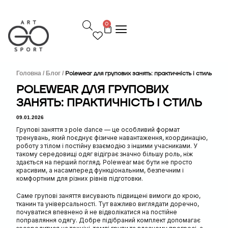
П
е
0
р
е
й
т
и
д
Головна /
Блог /
Polewear для групових занять: практичність і стиль
о
POLEWEAR ДЛЯ ГРУПОВИХ
в
ЗАНЯТЬ: ПРАКТИЧНІСТЬ І СТИЛЬ
м
і
09.01.2026
с
т
Групові заняття з pole dance — це особливий формат
у
тренувань, який поєднує фізичне навантаження, координацію,
роботу з тілом і постійну взаємодію з іншими учасниками. У
такому середовищі одяг відіграє значно більшу роль, ніж
здається на перший погляд. Polewear має бути не просто
красивим, а насамперед функціональним, безпечним і
комфортним для різних рівнів підготовки.
Саме групові заняття
висувають підвищені вимоги до крою,
тканин та універсальності. Тут важливо виглядати доречно,
почуватися впевнено й не відволікатися на постійне
поправляння одягу. Добре підібраний комплект допомагає