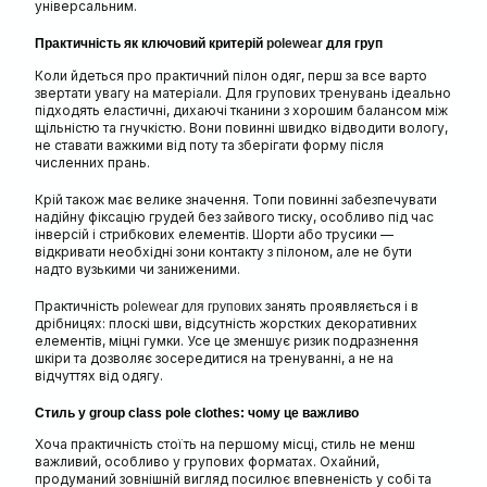
універсальним.
Практичність як ключовий критерій
polewear
для груп
Коли йдеться про практичний пілон одяг, перш за все варто
звертати увагу на матеріали. Для групових тренувань ідеально
підходять еластичні, дихаючі тканини з хорошим балансом між
щільністю та гнучкістю. Вони повинні швидко відводити вологу,
не ставати важкими від поту та зберігати форму після
численних прань.
Крій також має велике значення. Топи повинні забезпечувати
надійну фіксацію грудей без зайвого тиску, особливо під час
інверсій і стрибкових елементів. Шорти або трусики —
відкривати необхідні зони контакту з пілоном, але не бути
надто вузькими чи заниженими.
Практичність
занять проявляється і в
polewear для групових
дрібницях: плоскі шви, відсутність жорстких декоративних
елементів, міцні гумки. Усе це зменшує ризик подразнення
шкіри та дозволяє зосередитися на тренуванні, а не на
відчуттях від одягу.
Стиль у group class pole clothes: чому це важливо
Хоча практичність стоїть на першому місці, стиль не менш
важливий, особливо у групових форматах. Охайний,
продуманий зовнішній вигляд посилює впевненість у собі та