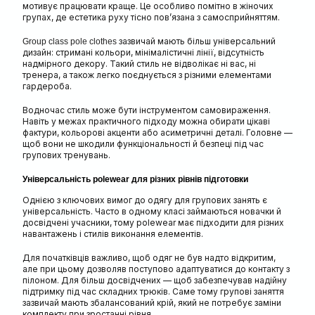
мотивує працювати краще. Це особливо помітно в жіночих
групах, де естетика руху тісно пов’язана з самосприйняттям.
зазвичай мають більш універсальний
Group class pole clothes
дизайн: стримані кольори, мінімалістичні лінії, відсутність
надмірного декору. Такий стиль не відволікає ні вас, ні
тренера, а також легко поєднується з різними елементами
гардероба.
Водночас стиль може бути інструментом самовираження.
Навіть у межах практичного підходу можна обирати цікаві
фактури, кольорові акценти або асиметричні деталі. Головне —
щоб вони не шкодили функціональності й безпеці під час
групових тренувань.
Універсальність polewear для різних рівнів підготовки
Однією з ключових вимог до одягу для групових занять є
універсальність. Часто в одному класі займаються новачки й
досвідчені учасники, тому polewear має підходити для різних
навантажень і стилів виконання елементів.
Для початківців важливо, щоб одяг не був надто відкритим,
але при цьому дозволяв поступово адаптуватися до контакту з
пілоном. Для більш досвідчених — щоб забезпечував надійну
підтримку під час складних трюків. Саме тому групові заняття
зазвичай мають збалансований крій, який не потребує заміни
комплекту при зростанні рівня.