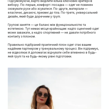
Підсумовуючи, варто виділити кілька ключових критеріїв
вибору. По-перше, комфорт і посадка — одяг не повинен
сковувати рухи або зсуватися. По-друге, матеріали —
еластичні, дихаючі, приємні до тіла. По-третє, універсальний
дизайн, який буде доречним у групі.
Групові заняття
— це баланс між функціональністю та
естетикою. Тут немає місця крайнощам: надто сценічний одяг
може заважати, а надто спортивний — не давати потрібного
контакту з пілоном.
Правильно підібраний практичний пілон одяг стає вашим
надійним партнером у тренувальному процесі. Він підтримує,
не відволікає й допомагає відчувати себе впевнено в будь-
якій групі та на будь-якому рівні підготовки.