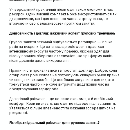
Універсальний практичний пілон одяг також економить час і
ресурси. Один якісний комплект може використовуватися як
для розминки, так і для основної частини тренування, не
втрачаючи своїх властивостей протягом заняття.
Довговічність і догляд: важливий аспект групових тренувань
Групові заняття зазвичай відбуваються регулярно — кілька
разів на тиждень. Це означає, що polewear піддається
інтенсивному зносу та частому пранню. Якісний одяг для
пілону повинен зберігати еластичність, колір і форму навіть
після десятків циклів використання.
Практичність проявляється і в простоті догляду. Добре, коли
group class pole clothes не потребують складних умов прання
чи спеціальних засобів. Це особливо актуально для тих, хто
тренується часто й не хоче витрачати додатковий час на
обслуговування гардероба.
— це не лише економія, а й стабільний
Довговічний polewear
комфорт. Коли ви знаєте, що одяг не підведе під час заняття,
з’являється більше впевненості та бажання зосередитися на
результаті.
Як обрати ідеальний
polewear для групових занять
?