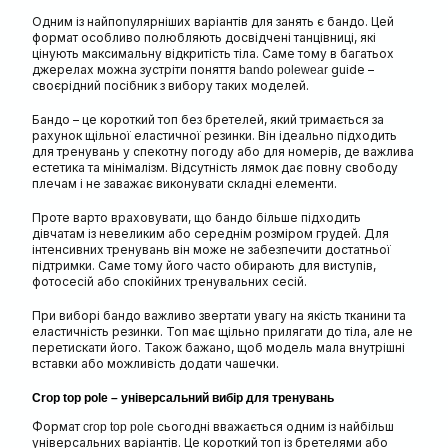
Одним із найпопулярніших варіантів для занять є бандо. Цей
формат особливо полюбляють досвідчені танцівниці, які
цінують максимальну відкритість тіла. Саме тому в багатьох
джерелах можна зустріти поняття
guide –
bando polewear
своєрідний посібник з вибору таких моделей.
Бандо – це короткий топ без бретелей, який тримається за
рахунок щільної еластичної резинки. Він ідеально підходить
для тренувань у спекотну погоду або для номерів, де важлива
естетика та мінімалізм. Відсутність лямок дає повну свободу
плечам і не заважає виконувати складні елементи.
Проте варто враховувати, що бандо більше підходить
дівчатам із невеликим або середнім розміром грудей. Для
інтенсивних тренувань він може не забезпечити достатньої
підтримки. Саме тому його часто обирають для виступів,
фотосесій або спокійних тренувальних сесій.
При виборі бандо важливо звертати увагу на якість тканини та
еластичність резинки. Топ має щільно прилягати до тіла, але не
перетискати його. Також бажано, щоб модель мала внутрішні
вставки або можливість додати чашечки.
Crop top pole – універсальний вибір для тренувань
Формат
сьогодні вважається одним із найбільш
crop top pole
універсальних варіантів. Це короткий топ із бретелями або