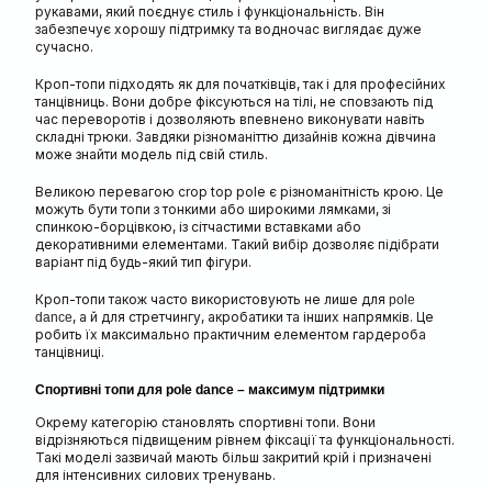
рукавами, який поєднує стиль і функціональність. Він
забезпечує хорошу підтримку та водночас виглядає дуже
сучасно.
Кроп-топи підходять як для початківців, так і для професійних
танцівниць. Вони добре фіксуються на тілі, не сповзають під
час переворотів і дозволяють впевнено виконувати навіть
складні трюки. Завдяки різноманіттю дизайнів кожна дівчина
може знайти модель під свій стиль.
Великою перевагою crop top pole є різноманітність крою. Це
можуть бути топи з тонкими або широкими лямками, зі
спинкою-борцівкою, із сітчастими вставками або
декоративними елементами. Такий вибір дозволяє підібрати
варіант під будь-який тип фігури.
Кроп-топи також часто використовують не лише для
pole
, а й для стретчингу, акробатики та інших напрямків. Це
dance
робить їх максимально практичним елементом гардероба
танцівниці.
Спортивні топи для pole dance – максимум підтримки
Окрему категорію становлять спортивні топи. Вони
відрізняються підвищеним рівнем фіксації та функціональності.
Такі моделі зазвичай мають більш закритий крій і призначені
для інтенсивних силових тренувань.