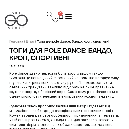
П
е
0
р
е
й
т
и
д
Головна /
Блог /
Топи для pole dance: бандо, кроп, спортивні
о
ТОПИ ДЛЯ POLE DANCE: БАНДО,
в
КРОП, СПОРТИВНІ
м
і
15.01.2026
с
т
Pole dance давно перестав бути просто видом танцю.
у
Сьогодні це повноцінний спортивний напрям, що поєднує силу,
гнучкість, витривалість і естетику рухів. Для комфортних та
безпечних тренувань важливо підібрати не лише правильне
взуття чи шорти, а й якісний верх. Саме тому pole dance топи є
одним із ключових елементів екіпірування кожної танцівниці.
Сучасний ринок пропонує величезний вибір моделей: від
мінімалістичних бандо до функціональних спортивних топів.
Кожен варіант має свої особливості, призначення та переваги.
У цій статті розглянемо, які
існують,
види топів для pole dance
чим вони відрізняються та як обрати саме той, що ідеально