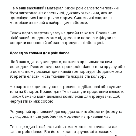
Не менш важливий і матеріал.
топи повинні
Якісні pole dance
бути виготовлені з еластичної, дихаючої тканини, яка не
просвічується і не втрачає форму. Синтетичні спортивні
матеріали зазвичай є найкращим вибором.
Також варто звертати увагу на дизайн та колір. Правильно
підібраний топ допоможе підкреслити переваги фігури та
створити впевнений образ на тренуванні або сцені.
Догляд за топами для pole dance
Щоб ваш одяг служив довго, важливо правильно за ним
доглядати. Рекомендується прати pole dance топи вручну або
в делікатному режимі при низькій температурі. Це допоможе
зберегти еластичність тканини та яскравість кольору.
Не варто використовувати агресивні відбілювачі або сушити
топи на батареї. Краще дати їм висохнути природним шляхом.
Також бажано мати декілька комплектів для тренувань, щоб
чергувати їх між собою.
Регулярний правильний догляд дозволить зберегти форму та
функціональність улюблених моделей на тривалий час.
Топ – це один із найважливіших елементів екіпірування для
занять pole dance. Від його якості та зручності залежить