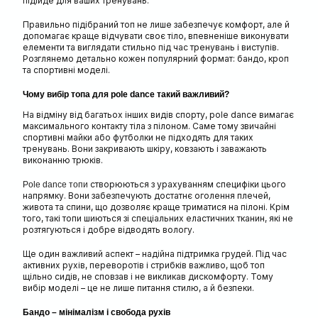
підійде для ваших тренувань.
Правильно підібраний топ не лише забезпечує комфорт, але й
допомагає краще відчувати своє тіло, впевненіше виконувати
елементи та виглядати стильно під час тренувань і виступів.
Розглянемо детально кожен популярний формат: бандо, кроп
та спортивні моделі.
Чому вибір топа для pole dance такий важливий?
На відміну від багатьох інших видів спорту, pole dance вимагає
максимального контакту тіла з пілоном. Саме тому звичайні
спортивні майки або футболки не підходять для таких
тренувань. Вони закривають шкіру, ковзають і заважають
виконанню трюків.
створюються з урахуванням специфіки цього
Pole dance топи
напрямку. Вони забезпечують достатнє оголення плечей,
живота та спини, що дозволяє краще триматися на пілоні. Крім
того, такі топи шиються зі спеціальних еластичних тканин, які не
розтягуються і добре відводять вологу.
Ще один важливий аспект – надійна підтримка грудей. Під час
активних рухів, переворотів і стрибків важливо, щоб топ
щільно сидів, не сповзав і не викликав дискомфорту. Тому
вибір моделі – це не лише питання стилю, а й безпеки.
Бандо – мінімалізм і свобода рухів