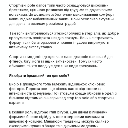
Спортивні pole dance топи часто оснащуються широкими
бретелями, щільною резинкою під грудьми та додатковими
вставками. Це дозволяє забезпечити максимальний комфорт
навіть під час найактивніших занять. Вони особливо актуальні
для дівчат із великим розміром грудей.
Такі топи виготовляються з технологічних матеріалів, які добре
пропускають повітря та швидко сохнуть. Вони не втрачають
форму після багаторазового прання і чудово витримують
інтенсивну експлуатацію.
Спортивні моделі підходять не лише для pole dance, а й для
фітнесу, бігу, йоги та інших активностей. Тому їх часто
обирають ті, хто поєднує декілька видів тренувань.
Як обрати ідеальний топ для себе?
Вибір відповідного топа залежить від кількох ключових
факторів. Перш за все – це рівень вашої підготовки та
інтенсивність тренувань. Початківцям краще обирати моделі з
більшою підтримкою, наприклад crop top pole або спортивні
варіанти.
Важливу роль відіграє і тип фігури. Для дівчат із пишними
формами більше підійдуть топи з широкими лямками та
щільною фіксацією. Мініатюрні танцівниці можуть сміливо
експериментувати з бандо та відкритими моделями.