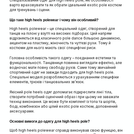
спеціалізований одяг для high heels pole, які особливості
варто враховувати та як обрати ідеальний exotic pole костюм
для тренувань і сцени.
Що таке high heels polewear і чому він особливий?
High heels polewear – це спеціальний одяг, створений для
танців на пілоні у взутті на високих підборах. Цей напрям
відрізняється від класичного pole dance більшою динамікою,
акцентом на пластику, жіночність та чуттєві рухи. Тому й
костюми для нього мають свої специфічні риси.
Головна особливість такого одягу – поєднання естетики та
функціональності. Танцівниця повинна виглядати ефектно, але
водночас мати повну свободу рухів. Саме тому звичайний
спортивний одяг не завжди підходить для high heels pole.
Спеціальні моделі розробляються з урахуванням специфіки
елементів, трюків і танцювальних зв’язок.
Якісний pole heels одяг допомагає підкреслити лінії тіла,
створити потрібний сценічний образ і при цьому не заважати
техніці виконання. Це може бути комплект із топа та шортів,
боді, комбінезон або цілий exotic pole костюм, доповнений
аксесуарами.
Основні вимоги до одягу для high heels pole?
Щоб high heels polewear справді виконував свою функцію, він