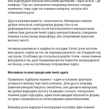
має відповідати кільком ключовим критеріям. Перш за все – це
комфорт. Під час тренування танцівниця виконує складні
елементи, тому одяг не повинен натирати, тиснути або
обмежувати рухи.
Друга важлива вимога – еластичність. Матеріали повинні
добре тягнутися, повторювати форму тіла та не
деформуватися навіть після багаторазового використання.
Найчастіше для pole heels одягу використовують спеціальні
тканини з еластаном, мікрофібру або спортивний трикотаж
високої якості.
Не менш важливою є надійність посадки. Exotic pole костюм
має щільно сидіти на тілі, не перекручуватися і не з’їжджати під
час рухів. Особливо це стосується шортів і топів – вони повинні
фіксуватися так, щоб танцівниця могла повністю зосередитися
на техніці, а не на постійному поправлянні одягу.
Матеріали та конструкція pole heels одягу
Правильно підібрана тканина – один із головних факторів
успішного вибору
. Для цього напряму
high heels polewear
зазвичай використовують синтетичні, але дихаючі матеріали,
які добре відводять вологу та швидко сохнуть. Натуральні
тканини рідко підходять, адже вони швидше втрачають форму
та гірше справляються з інтенсивними навантаженнями.
Важливу роль відіграє й конструкція костюма. Шви повинні