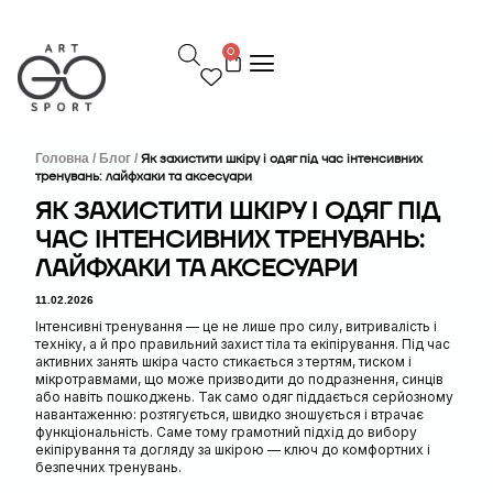
П
е
0
р
е
й
т
и
д
Головна /
Блог /
Як захистити шкіру і одяг під час інтенсивних
тренувань: лайфхаки та аксесуари
о
в
ЯК ЗАХИСТИТИ ШКІРУ І ОДЯГ ПІД
м
ЧАС ІНТЕНСИВНИХ ТРЕНУВАНЬ:
і
с
ЛАЙФХАКИ ТА АКСЕСУАРИ
т
у
11.02.2026
Інтенсивні тренування — це не лише про силу, витривалість і
техніку, а й про правильний захист тіла та екіпірування. Під час
активних занять шкіра часто стикається з тертям, тиском і
мікротравмами, що може призводити до подразнення, синців
або навіть пошкоджень. Так само одяг піддається серйозному
навантаженню: розтягується, швидко зношується і втрачає
функціональність. Саме тому грамотний підхід до вибору
екіпірування та догляду за шкірою — ключ до комфортних і
безпечних тренувань.