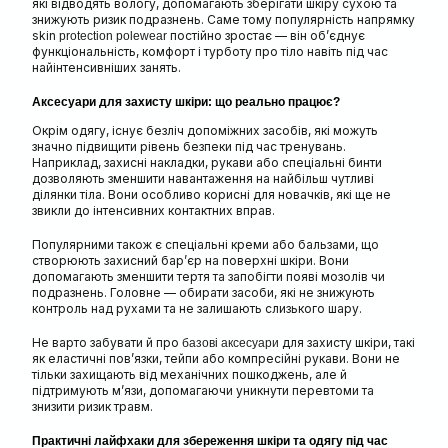
які відводять вологу, допомагають зберігати шкіру сухою та
знижують ризик подразнень. Саме тому популярність напрямку
skin
постійно зростає — він об’єднує
protection polewear
функціональність, комфорт і турботу про тіло навіть під час
найінтенсивніших занять.
Аксесуари для захисту шкіри: що реально працює?
Окрім одягу, існує безліч допоміжних засобів, які можуть
значно підвищити рівень безпеки під час тренувань.
Наприклад, захисні накладки, рукави або спеціальні бинти
дозволяють зменшити навантаження на найбільш чутливі
ділянки тіла. Вони особливо корисні для новачків, які ще не
звикли до інтенсивних контактних вправ.
Популярними також є спеціальні креми або бальзами, що
створюють захисний бар’єр на поверхні шкіри. Вони
допомагають зменшити тертя та запобігти появі мозолів чи
подразнень. Головне — обирати засоби, які не знижують
контроль над рухами та не залишають слизького шару.
Не варто забувати й про
для захисту шкіри, такі
базові аксесуари
як еластичні пов’язки, тейпи або компресійні рукави. Вони не
тільки захищають від механічних пошкоджень, але й
підтримують м’язи, допомагаючи уникнути перевтоми та
знизити ризик травм.
Практичні лайфхаки для збереження шкіри та одягу під час