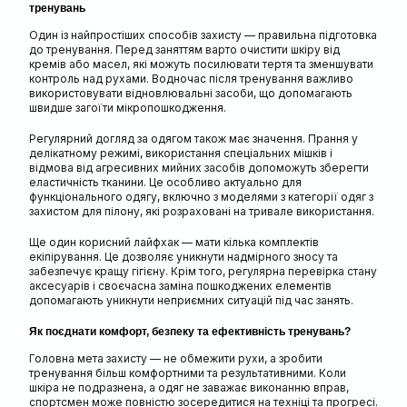
тренувань
Один із найпростіших способів захисту — правильна підготовка
до тренування. Перед заняттям варто очистити шкіру від
кремів або масел, які можуть посилювати тертя та зменшувати
контроль над рухами. Водночас після тренування важливо
використовувати відновлювальні засоби, що допомагають
швидше загоїти мікропошкодження.
Регулярний догляд за одягом також має значення. Прання у
делікатному режимі, використання спеціальних мішків і
відмова від агресивних мийних засобів допоможуть зберегти
еластичність тканини. Це особливо актуально для
функціонального одягу, включно з моделями з категорії одяг з
захистом для пілону, які розраховані на тривале використання.
Ще один корисний лайфхак — мати кілька комплектів
екіпірування. Це дозволяє уникнути надмірного зносу та
забезпечує кращу гігієну. Крім того, регулярна перевірка стану
аксесуарів і своєчасна заміна пошкоджених елементів
допомагають уникнути неприємних ситуацій під час занять.
Як поєднати комфорт, безпеку та ефективність тренувань?
Головна мета захисту — не обмежити рухи, а зробити
тренування більш комфортними та результативними. Коли
шкіра не подразнена, а одяг не заважає виконанню вправ,
спортсмен може повністю зосередитися на техніці та прогресі.