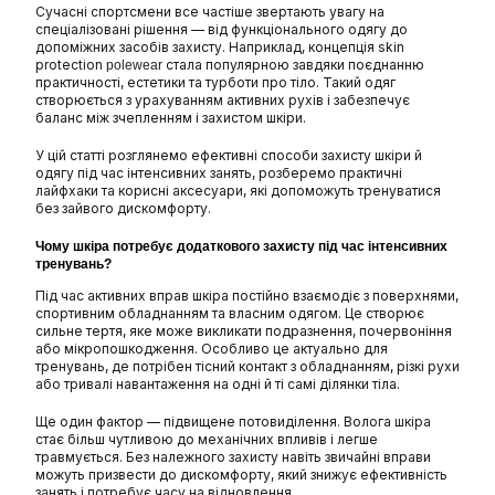
Сучасні спортсмени все частіше звертають увагу на
спеціалізовані рішення — від функціонального одягу до
допоміжних засобів захисту. Наприклад, концепція skin
protection
стала популярною завдяки поєднанню
polewear
практичності, естетики та турботи про тіло. Такий одяг
створюється з урахуванням активних рухів і забезпечує
баланс між зчепленням і захистом шкіри.
У цій статті розглянемо ефективні способи захисту шкіри й
одягу під час інтенсивних занять, розберемо практичні
лайфхаки та корисні аксесуари, які допоможуть тренуватися
без зайвого дискомфорту.
Чому шкіра потребує додаткового захисту під час інтенсивних
тренувань?
Під час активних вправ шкіра постійно взаємодіє з поверхнями,
спортивним обладнанням та власним одягом. Це створює
сильне тертя, яке може викликати подразнення, почервоніння
або мікропошкодження. Особливо це актуально для
тренувань, де потрібен тісний контакт з обладнанням, різкі рухи
або тривалі навантаження на одні й ті самі ділянки тіла.
Ще один фактор — підвищене потовиділення. Волога шкіра
стає більш чутливою до механічних впливів і легше
травмується. Без належного захисту навіть звичайні вправи
можуть призвести до дискомфорту, який знижує ефективність
занять і потребує часу на відновлення.