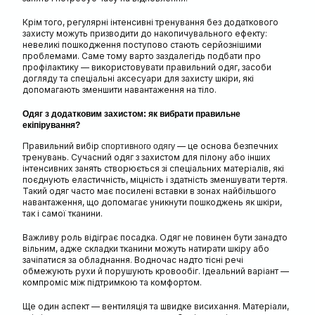
Крім того, регулярні інтенсивні тренування без додаткового
захисту можуть призводити до накопичувального ефекту:
невеликі пошкодження поступово стають серйознішими
проблемами. Саме тому варто заздалегідь подбати про
профілактику — використовувати правильний одяг, засоби
догляду та спеціальні аксесуари для захисту шкіри, які
допомагають зменшити навантаження на тіло.
Одяг з додатковим захистом: як вибрати правильне
екіпірування?
Правильний вибір
— це основа безпечних
спортивного одягу
тренувань. Сучасний одяг з захистом для пілону або інших
інтенсивних занять створюється зі спеціальних матеріалів, які
поєднують еластичність, міцність і здатність зменшувати тертя.
Такий одяг часто має посилені вставки в зонах найбільшого
навантаження, що допомагає уникнути пошкоджень як шкіри,
так і самої тканини.
Важливу роль відіграє посадка. Одяг не повинен бути занадто
вільним, адже складки тканини можуть натирати шкіру або
зачіпатися за обладнання. Водночас надто тісні речі
обмежують рухи й порушують кровообіг. Ідеальний варіант —
компроміс між підтримкою та комфортом.
Ще один аспект — вентиляція та швидке висихання. Матеріали,