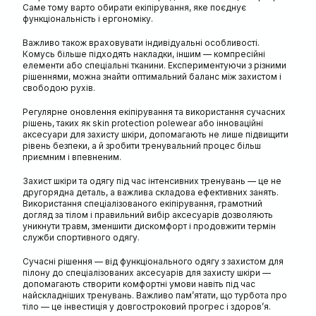
Саме тому варто обирати екіпірування, яке поєднує
функціональність і ергономіку.
Важливо також враховувати індивідуальні особливості.
Комусь більше підходять накладки, іншим — компресійні
елементи або спеціальні тканини. Експериментуючи з різними
рішеннями, можна знайти оптимальний баланс між захистом і
свободою рухів.
Регулярне оновлення екіпірування та використання сучасних
рішень, таких як skin protection polewear або інноваційні
аксесуари для захисту шкіри, допомагають не лише підвищити
рівень безпеки, а й зробити тренувальний процес більш
приємним і впевненим.
Захист шкіри та одягу під час інтенсивних тренувань — це не
другорядна деталь, а важлива складова ефективних занять.
Використання спеціалізованого екіпірування, грамотний
догляд за тілом і правильний вибір аксесуарів дозволяють
уникнути травм, зменшити дискомфорт і продовжити термін
служби спортивного одягу.
Сучасні рішення — від функціонального одягу з захистом для
пілону до спеціалізованих аксесуарів для захисту шкіри —
допомагають створити комфортні умови навіть під час
найскладніших тренувань. Важливо пам’ятати, що турбота про
тіло — це інвестиція у довгостроковий прогрес і здоров’я.