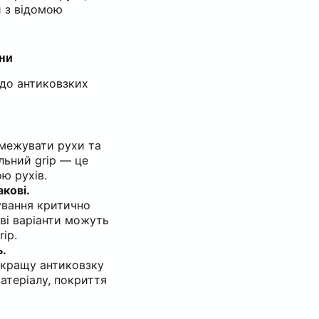
и з відомою
ини
одо антиковзких
межувати рухи та
ьний grip — це
ю рухів.
акові.
ування критично
ві варіанти можуть
ip.
ь.
 кращу антиковзку
атеріалу, покриття