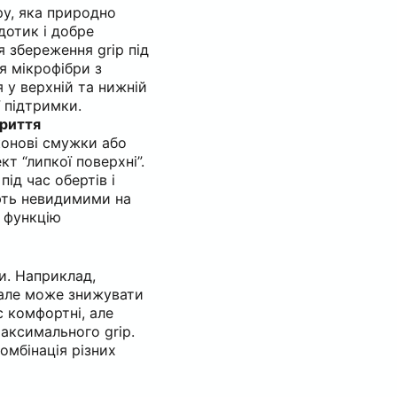
ру, яка природно
дотик і добре
 збереження grip під
я мікрофібри з
 у верхній та нижній
 підтримки.
криття
конові смужки або
т “липкої поверхні”.
ід час обертів і
ють невидимими на
 функцію
и. Наприклад,
 але може знижувати
с комфортні, але
аксимального grip.
омбінація різних