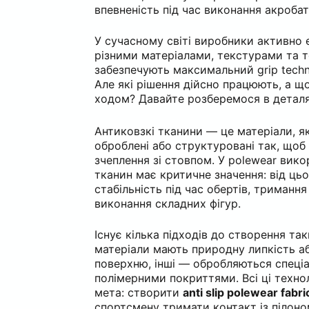
впевненість під час виконання акробат
У сучасному світі виробники активно 
різними матеріалами, текстурами та т
забезпечують максимальний grip tech
Але які рішення дійсно працюють, а 
ходом? Давайте розберемося в деталя
Антиковзкі тканини — це матеріали, як
оброблені або структуровані так, щоб
зчеплення зі стовпом. У polewear вик
тканин має критичне значення: від ць
стабільність під час обертів, тримання
виконання складних фігур.
Існує кілька підходів до створення так
матеріали мають природну липкість а
поверхню, інші — обробляються спеці
полімерними покриттями. Всі ці технол
мета: створити
anti slip polewear fabri
спортсмену тримати контакт із пілоно