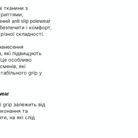
і тканини з
криттями,
вний
anti slip polewear
абезпечити і комфорт,
 різної складності.
нанесення
, які підвищують
. Це особливо
менів, які
табільного grip у
wear
 grip залежить від
иконання та
и, на які слід