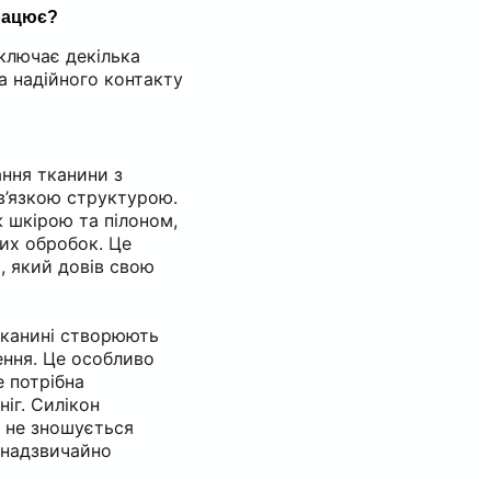
працює?
ключає декілька
а надійного контакту
ння тканини з
в’язкою структурою.
ж шкірою та пілоном,
их обробок. Це
, який довів свою
тканині створюють
ення. Це особливо
е потрібна
ніг. Силікон
і не зношується
 надзвичайно