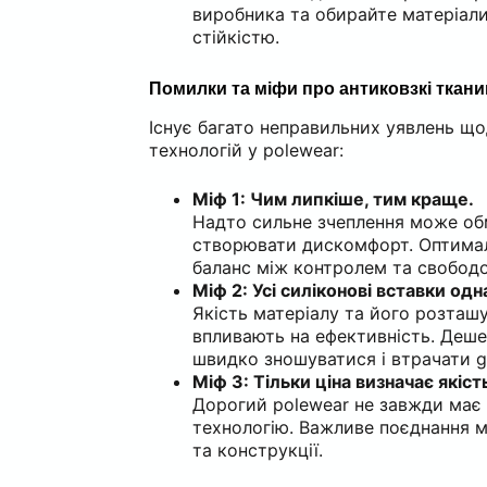
виробника та обирайте матеріал
стійкістю.
Помилки та міфи про антиковзкі ткан
Існує багато неправильних уявлень щ
технологій у polewear:
Міф 1: Чим липкіше, тим краще.
Надто сильне зчеплення може об
створювати дискомфорт. Оптимал
баланс між контролем та свободо
Міф 2: Усі силіконові вставки одн
Якість матеріалу та його розташ
впливають на ефективність. Деше
швидко зношуватися і втрачати gr
Міф 3: Тільки ціна визначає якіст
Дорогий polewear не завжди має
технологію. Важливе поєднання м
та конструкції.