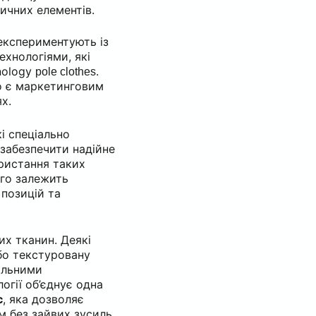
ичних елементів.
експериментують із
ехнологіями, які
nology
.
pole clothes
що є маркетинговим
х.
і спеціально
 забезпечити надійне
ористання таких
ого залежить
 позицій та
их тканин. Деякі
бо текстуровану
альними
огії об’єднує одна
c
, яка дозволяє
м без зайвих зусиль.