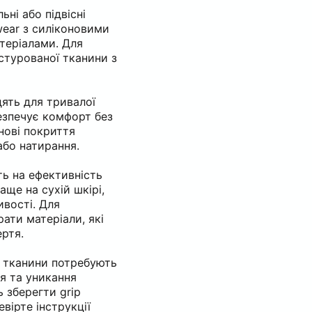
ні або підвісні
ear з силіконовими
теріалами. Для
стурованої тканини з
дять для тривалої
езпечує комфорт без
онові покриття
або натирання.
ть на ефективність
аще на сухій шкірі,
ивості. Для
ати матеріали, які
ертя.
і тканини потребують
ня та уникання
 зберегти grip
вірте інструкції