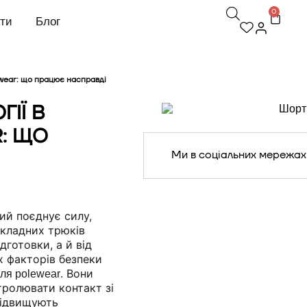
0
кти
Блог
lewear: що працює насправді
ГІЇ В
: ЩО
Ми в соціальних мережах
ий поєднує силу,
 складних трюків
дготовки, а й від
х факторів безпеки
. Вони
для polewear
ролювати контакт зі
підвищують