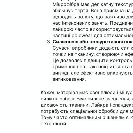
Мікрофібра має делікатну тексту
збільшує тертя. Вона приємна на 
відводить вологу, що важливо для
час інтенсивних занять. Поєднанн
лайкрою часто використовується
частині polewear для оптимальної
Силіконові або поліуретанові по
Сучасні виробники додають силі
точки на тканину, створюючи ефек
Це дозволяє підвищити контроль п
тримання поз. Такі покриття ста
вигляд, але ефективно виконують
антиковзання.
Кожен матеріал має свої плюси і мінус
силікон забезпечує сильне зчеплення,
дихаючість тканини. Лайкра і спандек
потребують спеціальної обробки для м
Тому часто оптимальним рішенням є к
технологій.