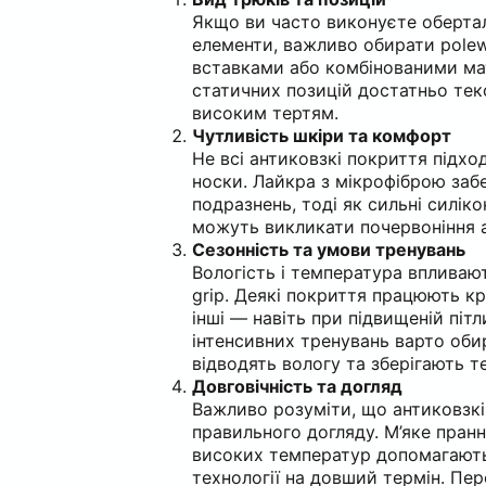
Якщо ви часто виконуєте оберталь
елементи, важливо обирати polew
вставками або комбінованими ма
статичних позицій достатньо тек
високим тертям.
Чутливість шкіри та комфорт
Не всі антиковзкі покриття підхо
носки. Лайкра з мікрофіброю заб
подразнень, тоді як сильні силік
можуть викликати почервоніння 
Сезонність та умови тренувань
Вологість і температура впливаю
grip. Деякі покриття працюють кр
інші — навіть при підвищеній пітл
інтенсивних тренувань варто обир
відводять вологу та зберігають т
Довговічність та догляд
Важливо розуміти, що антиковзк
правильного догляду. М’яке пран
високих температур допомагають
технології на довший термін. Пере