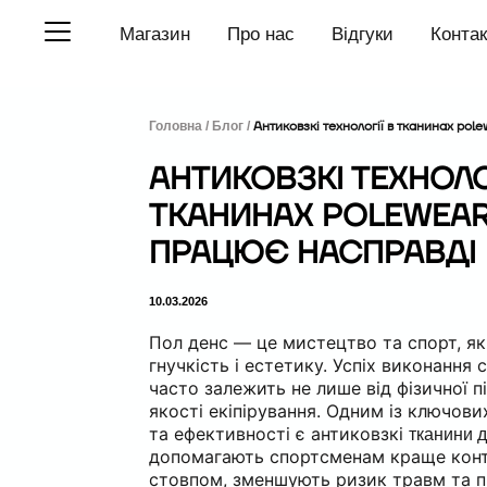
П
Магазин
Про нас
Відгуки
Конта
е
р
е
й
т
Головна /
Блог /
Антиковзкі технології в тканинах po
и
д
АНТИКОВЗКІ ТЕХНОЛО
о
в
ТКАНИНАХ POLEWEAR
м
і
ПРАЦЮЄ НАСПРАВДІ
с
т
у
10.03.2026
Пол денс — це мистецтво та спорт, як
гнучкість і естетику. Успіх виконання
часто залежить не лише від фізичної пі
якості екіпірування. Одним із ключови
та ефективності є антиковзкі
тканини 
допомагають спортсменам краще конт
стовпом, зменшують ризик травм та 