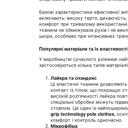
Базові характеристики ефективної ан
включають: високу тертя, дихаючість,
комфорт при тривалому використанні
тканина не обмежувала рухів і не вик
шкіри, особливо при інтенсивних трен
Популярні матеріали та їх властивості
У виробництві сучасного polewear най
застосовуються кілька типів матеріалі
Лайкра та спандекс
Ці еластичні тканини дозволяют
контакт із тілом, що покращує ст
високій розтяжності лайкра повт
спеціальні обробки можуть підви
стовпом. Це один із найпоширені
grip technology pole clothes
, оск
комфорт і контроль одночасно.
Мікрофібра