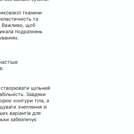
тиковзкої тканини
 еластичність та
. Важливо, щоб
ликала подразнень
уваннях.
частіше
в:
ь створювати щільний
абільність. Завдяки
орює контури тіла, а
щувати зчеплення зі
ших варіантів для
ільки забезпечує