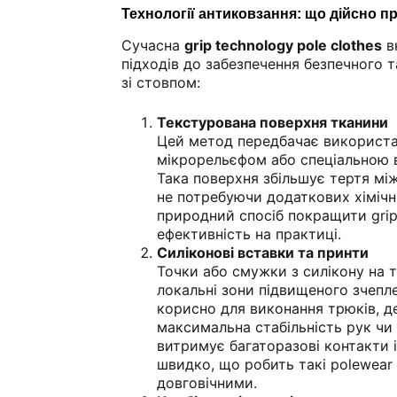
Технології антиковзання: що дійсно 
Сучасна
grip technology pole clothes
в
підходів до забезпечення безпечного т
зі стовпом:
Текстурована поверхня тканини
Цей метод передбачає використа
мікрорельєфом або спеціальною 
Така поверхня збільшує тертя мі
не потребуючи додаткових хімічн
природний спосіб покращити grip
ефективність на практиці.
Силіконові вставки та принти
Точки або смужки з силікону на 
локальні зони підвищеного зчепл
корисно для виконання трюків, д
максимальна стабільність рук чи 
витримує багаторазові контакти 
швидко, що робить такі polewear
довговічними.