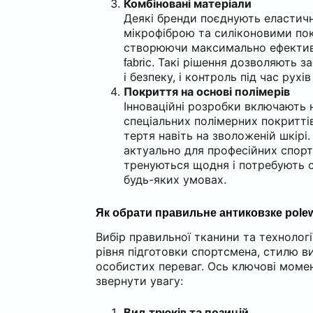
Комбіновані матеріали
Деякі бренди поєднують еластичн
мікрофіброю та силіконовими по
створюючи максимально ефекти
c. Такі рішення дозволяють з
fabri
і безпеку, і контроль під час рухів
Покриття на основі полімерів
Інноваційні розробки включають 
спеціальних полімерних покриттів
тертя навіть на зволоженій шкірі
актуально для професійних спортс
тренуються щодня і потребують с
будь-яких умовах.
Як обрати правильне антиковзке pole
Вибір правильної тканини та технології
рівня підготовки спортсмена, стилю в
особистих переваг. Ось ключові момент
звернути увагу:
Вид трюків та позицій