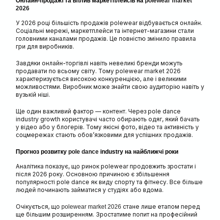
Онлайн-продажі та вплив маркетплейсів на
polewear market
2026
У 2026 році більшість продажів polewear відбувається онлайн.
Соціальні мережі, маркетплейси та інтернет-магазини стали
головними каналами продажів. Це повністю змінило правила
гри для виробників.
Завдяки онлайн-торгівлі навіть невеликі бренди можуть
продавати по всьому світу. Тому polewear market 2026
характеризується високою конкуренцією, але і великими
можливостями. Виробник може знайти свою аудиторію навіть у
вузькій ніші.
Ще один важливий фактор — контент. Через pole dance
industry growth користувачі часто обирають одяг, який бачать
у відео або у блогерів. Тому якісні фото, відео та активність у
соцмережах стають обов’язковими для успішних продажів.
Прогноз розвитку
pole dance
industry на найближчі роки
Аналітика показує, що ринок polewear продовжить зростати і
після 2026 року. Основною причиною є збільшення
популярності pole dance як виду спорту та фітнесу. Все більше
людей починають займатися у студіях або вдома.
Очікується, що
стане лише етапом перед
polewear market 2026
ще більшим розширенням. Зростатиме попит на професійний