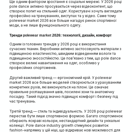
Ще одним фактором зростання є соціальні мережі. У 2026 році
pole dance активно просувається через відеоконтент, що
створює попит на стильний одяг. Користувачі хочуть виглядати
професійно на тренуваннях, виступах та у відео. Саме тому
polewear market 2026 все більше нагадує ринок спортивної
моди, а не лише функціонального одягу.
Тренди
polewear market
2026: технології, дизайн, комфорт
Одним із головних трендів у 2026 році є використання
сучасних тканин. Виробники активно застосовують матеріали з
підвищеною еластичністю, швидким відведенням вологи та
підвищеною зносостійкістю. Це пов’язано з тим, що pole dance
створює великі навантаження на одяг, особливо у
професійних спортсменів.
Другий важливий тренд — ергономічний крій. У polewear
market 2026 все більше моделей створюються з урахуванням
конкретних рухів, які виконуються на пілоні. Це означає
правильне розташування швів, посилені зони та анатомічну
посадку. Такий підхід значно підвищує комфорт і безпеку під
час тренувань.
Третій тренд — стиль та індивідуальність. У 2026 році polewear
перестав бути лише спортивною формою. Багато спортсменок
обирають яскраві кольори, нестандартний дизайн та унікальні
колекції. Pole dance industry growth стимулює розвиток
fashion-напрямку у цій ніші, що відкриває нові можливості для