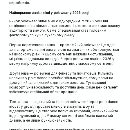
виробників.
Найперспективніші ніші у p
olewear у 2026 році
Ринок polewear більше не є однорідним. У 2026 році він
поділяється на кілька чітких сегментів, кожен з яких має власну
аудиторію та вимоги. Саме спеціалізація стає головним
фактором успіху на сучасному ринку.
Перша перспективна ніша — професійний polewear. Це одяг
для спортсменів, які виступають на змаганнях або тренуються
на високому рівні. У цьому сегменті важливі якість тканини,
міцність та ідеальна посадка. Через polewear market 2026 у
цьому напрямку зростає швидше, ніж у масовому сегменті.
Друга ніша — polewear для фітнесу та початківців. Кількість
новачків у pole dance постійно збільшується, тому попит на
доступний, але якісний одяг також зростає. Тут важливі
комфорт, універсальність та доступна ціна. Саме цей сегмент
забезпечує стабільний обсяг продажів.
Третя ніша — сценічний та fashion polewear. Через pole dance
industry growth зростає кількість виступів, шоу та
відеоконтенту. Це створює попит на яскравий, незвичайний та
індивідуальний одяг. У цьому сегменті особливо важливий
дизайн, а не лише функціональність.