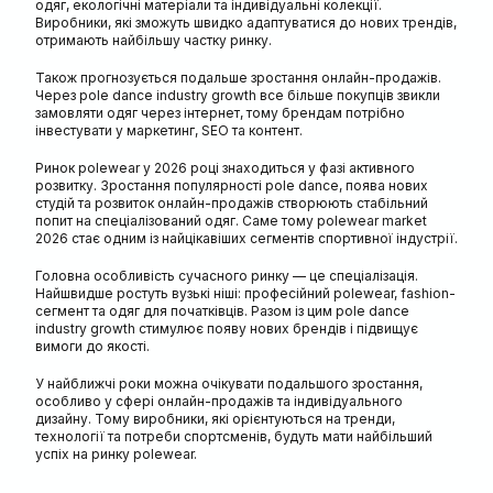
одяг, екологічні матеріали та індивідуальні колекції.
Виробники, які зможуть швидко адаптуватися до нових трендів,
отримають найбільшу частку ринку.
Також прогнозується подальше зростання онлайн-продажів.
Через pole dance industry growth все більше покупців звикли
замовляти одяг через інтернет, тому брендам потрібно
інвестувати у маркетинг, SEO та контент.
Ринок polewear у 2026 році знаходиться у фазі активного
розвитку. Зростання популярності pole dance, поява нових
студій та розвиток онлайн-продажів створюють стабільний
попит на спеціалізований одяг. Саме тому polewear market
2026 стає одним із найцікавіших сегментів спортивної індустрії.
Головна особливість сучасного ринку — це спеціалізація.
Найшвидше ростуть вузькі ніші: професійний polewear, fashion-
сегмент та одяг для початківців. Разом із цим pole dance
industry growth стимулює появу нових брендів і підвищує
вимоги до якості.
У найближчі роки можна очікувати подальшого зростання,
особливо у сфері онлайн-продажів та індивідуального
дизайну. Тому виробники, які орієнтуються на тренди,
технології та потреби спортсменів, будуть мати найбільший
успіх на ринку polewear.