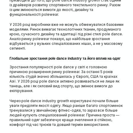
призводить до того, що pole dance industry growth стає одним
із драйверів розвитку спортивного текстильного ринку. Разом
із цим змінюються вимоги до якості, дизайну та
функціональності polewear.
У 2026 році виробники вже не можуть обмежуватися базовими
моделями. Ринок вимагає технологічних тканин, продуманого
крою, сучасного дизайну та адаптації під різні стилі pole dance.
Аналіз ринку polewear показує, що найбільше зростання
відбувається у вузьких спеціалізованих нішах, а не у масовому
сегменті.
Глобальне зростання pole dance industry та його вплив на одяг
Зростання популярності pole dance у світі є головною
причиною розширення ринку polewear. За останні 5 років
кількість студій значно збільшилась у Європі, США та країнах
Азії. У 2026 році pole dance активно розвивається не лише як
танець, але і як силовий вид спорту, що змінює вимоги до
екіпірування.
Через pole dance industry growth користувачі почали більше
уваги приділяти якості одягу. Якщо раніше багато спортсменок
тренувалися у звичайному фітнес-одязі, то зараз все більше
людей купують спеціалізований polewear. Причина проста —
правильний одяг забезпечує краще зчеплення зі стійкою,
комфорт під час трюків та довший термін використання.