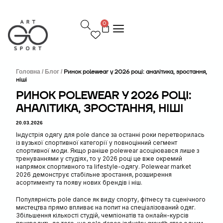
П
е
0
р
е
й
т
и
д
Головна /
Блог /
Ринок polewear у 2026 році: аналітика, зростання,
ніші
о
в
РИНОК POLEWEAR У 2026 РОЦІ:
м
АНАЛІТИКА, ЗРОСТАННЯ, НІШІ
і
с
20.03.2026
т
у
Індустрія одягу для pole dance за останні роки перетворилась
із вузької спортивної категорії у повноцінний сегмент
спортивної моди. Якщо раніше polewear асоціювався лише з
тренуваннями у студіях, то у 2026 році це вже окремий
напрямок спортивного та lifestyle-одягу. Polewear market
2026 демонструє стабільне зростання, розширення
асортименту та появу нових брендів і ніш.
Популярність pole dance як виду спорту, фітнесу та сценічного
мистецтва прямо впливає на попит на спеціалізований одяг.
Збільшення кількості студій, чемпіонатів та онлайн-курсів