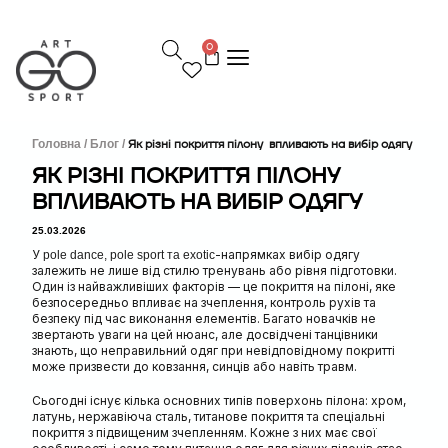
П
е
0
р
е
й
т
и
д
Головна /
Блог /
Як різні покриття пілону впливають на вибір одягу
о
ЯК РІЗНІ ПОКРИТТЯ ПІЛОНУ
в
ВПЛИВАЮТЬ НА ВИБІР ОДЯГУ
м
і
25.03.2026
с
т
У
-напрямках вибір одягу
pole dance, pole sport та exotic
у
залежить не лише від стилю тренувань або рівня підготовки.
Один із найважливіших факторів — це покриття на пілоні, яке
безпосередньо впливає на зчеплення, контроль рухів та
безпеку під час виконання елементів. Багато новачків не
звертають уваги на цей нюанс, але досвідчені танцівники
знають, що неправильний одяг при невідповідному покритті
може призвести до ковзання, синців або навіть травм.
Сьогодні існує кілька основних типів поверхонь пілона: хром,
латунь, нержавіюча сталь, титанове покриття та спеціальні
покриття з підвищеним зчепленням. Кожне з них має свої