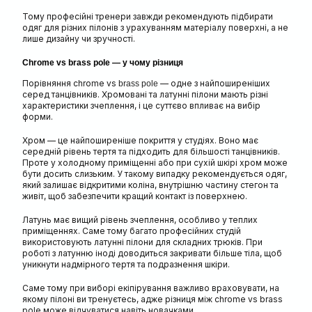
Тому професійні тренери завжди рекомендують підбирати
одяг для різних пілонів з урахуванням матеріалу поверхні, а не
лише дизайну чи зручності.
Chrome vs brass pole — у чому різниця
Порівняння chrome vs
— одне з найпоширеніших
brass pole
серед танцівників. Хромовані та латунні пілони мають різні
характеристики зчеплення, і це суттєво впливає на вибір
форми.
Хром — це найпоширеніше покриття у студіях. Воно має
середній рівень тертя та підходить для більшості танцівників.
Проте у холодному приміщенні або при сухій шкірі хром може
бути досить слизьким. У такому випадку рекомендується одяг,
який залишає відкритими коліна, внутрішню частину стегон та
живіт, щоб забезпечити кращий контакт із поверхнею.
Латунь має вищий рівень зчеплення, особливо у теплих
приміщеннях. Саме тому багато професійних студій
використовують латунні пілони для складних трюків. При
роботі з латунню іноді доводиться закривати більше тіла, щоб
уникнути надмірного тертя та подразнення шкіри.
Саме тому при виборі екіпірування важливо враховувати, на
якому пілоні ви тренуєтесь, адже різниця між chrome vs brass
pole може відчуватися навіть новачками.