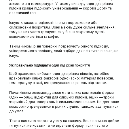
залежно від температури. У такому випадку одяг для різних
пілонів краще підбирати універсальний — короткі шорти та
еластичний топ.
Існують також спеціальні пілони з порошковим або
силіконовим покриттям. Вони мають дуже сильне зчеплення,
тому на них часто тренуються у більш закритому одязі,
включаючи легінси та кофти.
Таким чином, різні поверхні потребують різного підходу, і
універсального варіанту, який підійде для всіх типів пілонів, не
існує.
Як правильно підбирати
одяг під різні покриття
Щоб правильно вибрати одяг для різних пілонів, потрібно
враховувати кілька факторів одночасно: матеріал поверхні,
температуру в залі, тип тренування та рівень підготовки.
Початківцям рекомендується мати кілька комплектів форми.
Один — більш відкритий для слизьких пілонів, інший — трохи
закритіший для поверхонь із сильним зчепленням. Це дозволяє
комфортно тренуватися в різних студіях і швидко адаптуватися
до умов.
Також важливо звертати увагу на тканину. Вона повинна добре
тягнутися, не ковзати та не втрачати форму після частого