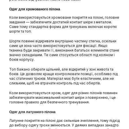
Одяг для хромованого пілона
Коли використовується хромоване покриття на пілоні, головне
завдання — забезпечити достатній контакт шкіри з металом.
Саме тому стандартна форма для тренувань включає короткі
шорти та топ.
Шорти повинні відкривати внутрішню частину стегна, оскільки
саме ця зона часто використовується для фіксації. Якщо
тканина буде закривати її, виконання багатьох елементів стане
значно складнішим. Те саме стосується області під коліном і
боків корпусу.
Топ бажано обирати щільний, але відкритий у зоні живота та
боків. Це дозволяє краще контролювати позиції, особливо під
час статичних трюків. Матеріал має бути еластичним, але не
слизьким, щоб не втрачати контроль під час обертів.
Коли використовується хром, одяг для різних пілонів повинен
забезпечувати максимальний контакт шкіри з поверхнею, і це
головне правило для безпечного тренування.
Одяг для латунного пілона
Латунне покриття на пілоні дає сильніше зчеплення, тому підхід
до вибору одягу трохи змінюється. У деяких випадках занадто