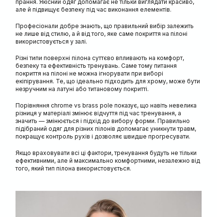
прання. Якісний одяг допомагає не тільки виглядати красиво,
але й підвищує безпеку під час виконання елементів.
Професіонали добре знають, що правильний вибір залежить
не лише від стилю, а й від того, яке саме покриття на пілоні
використовується у залі.
Різні типи поверхні пілона суттєво впливають на комфорт,
безпеку та ефективність тренувань. Саме тому питання
покриття на пілоні не можна ігнорувати при виборі
екіпірування. Те, що ідеально підходить для хрому, може бути
незручним на латуні або титановому покритті.
Порівняння chrome vs brass pole показує, що навіть невелика
різниця у матеріалі змінює відчуття під час тренування, а
значить — змінюється і підхід до вибору форми. Правильно
підібраний одяг для різних пілонів допомагає уникнути травм,
покращує контроль рухів і дозволяє швидше прогресувати.
Якщо враховувати всі ці фактори, тренування будуть не тільки
ефективними, але й максимально комфортними, незалежно від
того, який тип пілона використовується.