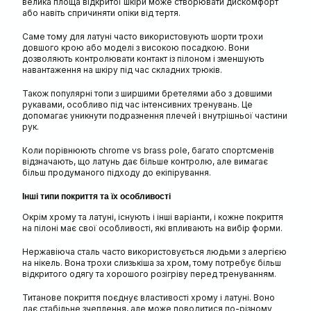
велика площа відкритої шкіри може створювати дискомфорт
або навіть спричиняти опіки від тертя.
Саме тому для латуні часто використовують шорти трохи
довшого крою або моделі з високою посадкою. Вони
дозволяють контролювати контакт із пілоном і зменшують
навантаження на шкіру під час складних трюків.
Також популярні топи з ширшими бретелями або з довшими
рукавами, особливо під час інтенсивних тренувань. Це
допомагає уникнути подразнення плечей і внутрішньої частини
рук.
Коли порівнюють chrome vs brass pole, багато спортсменів
відзначають, що латунь дає більше контролю, але вимагає
більш продуманого підходу до екіпірування.
Інші типи покриття та їх особливості
Окрім хрому та латуні, існують і інші варіанти, і кожне покриття
на пілоні має свої особливості, які впливають на вибір форми.
Нержавіюча сталь часто використовується людьми з алергією
на нікель. Вона трохи слизькіша за хром, тому потребує більш
відкритого одягу та хорошого розігріву перед тренуванням.
Титанове покриття поєднує властивості хрому і латуні. Воно
дає стабільне зчеплення, але може поводитися по-різному