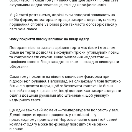
особливості, і саме тому питання одяг для різних пілонів стає
актуальним як для початківців, так і для професіоналів.
У цій статті розглянемо, як різні типи поверхні впливають на
вибір форми, які матеріали краще використовувати, та чому
порівняння chrome vs brass pole так часто обговорюється у
світі pole dance.
Чому покриття
пілону впливає на вибір одягу
Поверхня пілона визначає рівень тертя між тілом і металом.
Саме це тертя дозволяє виконувати трюки, утримувати позиції
та контролювати спуски. Якщо зчеплення недостатнє —
танцівник ковзає. Якщо занадто сильне — складно виконувати
обертання.
Саме тому покриття на пілоні є ключовим фактором при
підборі екіпірування. Наприклад, на слизькому пілоні потрібно
більше відкритої шкіри, щоб забезпечити контакт. На більш
«липкій» поверхні, навпаки, іноді доводиться використовувати
одяг із довшими рукавами або штанинами, щоб уникнути
надмірного тертя.
Ще один важливий момент — температура та вологість у залі.
Деякі покриття краще працюють у теплі, інші — у
прохолодному приміщенні. Через це навіть один і той самий
комплект одягу може по-різному поводитися на різних
пілонах.