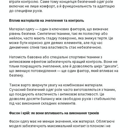
втрати контролю. Саме тому концепція безпечний одяг pole
включає не лише комфорт, а й функціональність та адаптацію
до специфіки рухів.
Вплив матеріалів на зчеплення та контроль
— один із ключових факторів, що визначає
Матеріал одягу
рівень безпеки. Синтетичні тканини, такі як поліестер або
нейлон, часто мають гладку поверхню, яка знижує тертя. Це
може бути корисно для деяких елементів, але під час
динамічних спінів така властивість стає небезпечною.
Натомість бавовна або спеціальні спортивні тканини з
антиковзким ефектом забезпечують кращий контроль. Вони не
тільки покращують зчеплення, але й дозволяють шкірі “дихати”,
що зменшує потовиділення — ще один фактор, який впливає на
безпеку.
Також варто звернути увагу на комбіновані матеріали.
Сучасний безпечний одяг pole часто виготовляється з тканин,
що поєднують еластичність і антиковзкі властивості. Це
дозволяє досягти балансу між свободою рухів і стабільністю
під час виконання складних елементів.
Фасон і крій: як вони впливають на виконання трюків
має не менше значення, ніж матеріал. Облягаючі
Фасон одягу
моделі забезпечують максимальний контакт із пілоном і не