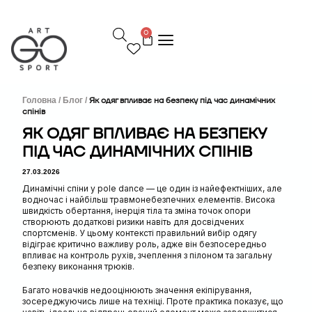
П
е
0
р
е
й
т
и
д
Головна /
Блог /
Як одяг впливає на безпеку під час динамічних
спінів
о
в
ЯК ОДЯГ ВПЛИВАЄ НА БЕЗПЕКУ
м
ПІД ЧАС ДИНАМІЧНИХ СПІНІВ
і
с
27.03.2026
т
у
Динамічні спіни у pole dance — це один із найефектніших, але
водночас і найбільш травмонебезпечних елементів. Висока
швидкість обертання, інерція тіла та зміна точок опори
створюють додаткові ризики навіть для досвідчених
спортсменів. У цьому контексті правильний вибір одягу
відіграє критично важливу роль, адже він безпосередньо
впливає на контроль рухів, зчеплення з пілоном та загальну
безпеку виконання трюків.
Багато новачків недооцінюють значення екіпірування,
зосереджуючись лише на техніці. Проте практика показує, що