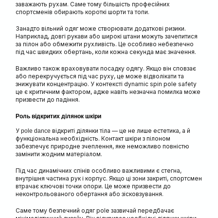
заважають рухам. Саме тому більшість професійних
спортсменів обирають короткі шорти та топи.
Занадто вільний одяг може створювати додаткові ризики.
Наприклад, довгі рукави або широкі штани можуть зачепитися
за пілон або обмежити рухливість. Це особливо небезпечно
під час швидких обертань, коли кожна секунда має значення.
Важливо також враховувати посадку одягу. Якщо він сповзає
або перекручується під час руху, це може відволікати та
знижувати концентрацію. У контексті dynamic spin pole safety
це є критичним фактором, адже навіть незначна помилка може
призвести до падіння.
Роль відкритих ділянок шкіри
У
відкриті ділянки тіла — це не лише естетика, а й
pole dance
функціональна необхідність. Контакт шкіри з пілоном
забезпечує природне зчеплення, яке неможливо повністю
замінити жодним матеріалом.
Під час динамічних спінів особливо важливими є стегна,
внутрішня частина рук і корпус. Якщо ці зони закриті, спортсмен
втрачає ключові точки опори. Це може призвести до
неконтрольованого обертання або зісковзування.
Саме тому безпечний одяг pole зазвичай передбачає