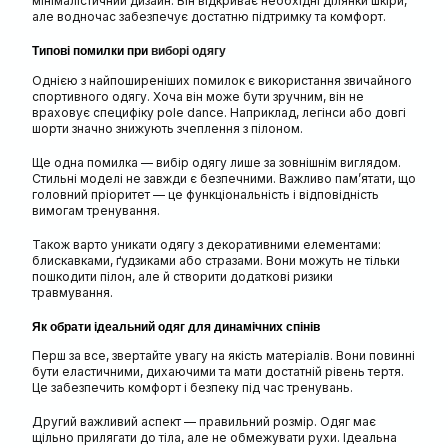
мінімалістичний дизайн. Він відкриває необхідні ділянки шкіри,
але водночас забезпечує достатню підтримку та комфорт.
Типові помилки при
виборі одягу
Однією з найпоширеніших помилок є використання звичайного
спортивного одягу. Хоча він може бути зручним, він не
враховує специфіку pole dance. Наприклад, легінси або довгі
шорти значно знижують зчеплення з пілоном.
Ще одна помилка — вибір одягу лише за зовнішнім виглядом.
Стильні моделі не завжди є безпечними. Важливо пам’ятати, що
головний пріоритет — це функціональність і відповідність
вимогам тренування.
Також варто уникати одягу з декоративними елементами:
блискавками, ґудзиками або стразами. Вони можуть не тільки
пошкодити пілон, але й створити додаткові ризики
травмування.
Як обрати ідеальний одяг для динамічних спінів
Перш за все, звертайте увагу на якість матеріалів. Вони повинні
бути еластичними, дихаючими та мати достатній рівень тертя.
Це забезпечить комфорт і безпеку під час тренувань.
Другий важливий аспект — правильний розмір. Одяг має
щільно прилягати до тіла, але не обмежувати рухи. Ідеальна