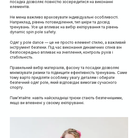
посадка дозволяє повністю зосередитися на виконанні
елементів.
Не менш важливо враховувати індивідуальні особливості.
Наприклад, рівень потовиділення, тип шкіри та досвід
тренувань. Усе це впливає на вибір екіпірування та рівень
dynamic spin pole safety.
Одяг у pole dance — це не просто елемент стилю, а важливий
інструмент безпеки. Під час виконання динамічних спінів він
безпосередньо впливає на зчеплення, контроль рухів і
стабільність.
Правильний вибір матеріалів, фасону та посадки дозволяє
мінімізувати ризики та підвищити ефективність тренувань. Саме
тому варто приділяти особливу увагу деталям і обирати
безпечний одяг pole, який відповідає вимогам сучасного
спорту.
Пам’ятайте: навіть найскладніші трюки стають безпечнішими,
якщо ви впевнені у своєму екіпіруванні.