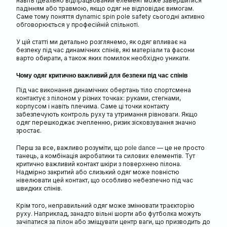
навіть ідеально відпрацьований елемент може завершитися
падінням або травмою, якщо одяг не відповідає вимогам.
Саме тому поняття dynamic spin pole safety сьогодні активно
обговорюється у професійній спільноті.
У цій статті ми детально розглянемо, як одяг впливає на
безпеку під час динамічних спінів, які матеріали та фасони
варто обирати, а також яких помилок необхідно уникати.
Чому одяг критично важливий для безпеки під час спінів
Під час виконання динамічних обертань тіло спортсмена
контактує з пілоном у різних точках: руками, стегнами,
корпусом і навіть плечима. Саме ці точки контакту
забезпечують контроль руху та утримання рівноваги. Якщо
одяг перешкоджає зчепленню, ризик зісковзування значно
зростає.
Перш за все, важливо розуміти, що
— це не просто
pole dance
танець, а комбінація акробатики та силових елементів. Тут
критично важливий контакт шкіри з поверхнею пілона.
Надмірно закритий або слизький одяг може повністю
нівелювати цей контакт, що особливо небезпечно під час
швидких спінів.
Крім того, неправильний одяг може змінювати траєкторію
руху. Наприклад, занадто вільні шорти або футболка можуть
зачіпатися за пілон або зміщувати центр ваги, що призводить до