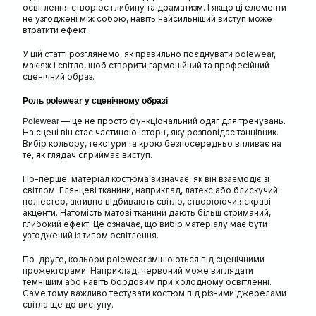
освітлення створює глибину та драматизм. І якщо ці елементи
не узгоджені між собою, навіть найсильніший виступ може
втратити ефект.
У цій статті розглянемо, як правильно поєднувати polewear,
макіяж і світло, щоб створити гармонійний та професійний
сценічний образ.
Роль polewear у сценічному образі
— це не просто функціональний одяг для тренувань.
Polewear
На сцені він стає частиною історії, яку розповідає танцівник.
Вибір кольору, текстури та крою безпосередньо впливає на
те, як глядач сприймає виступ.
По-перше, матеріал костюма визначає, як він взаємодіє зі
світлом. Глянцеві тканини, наприклад, латекс або блискучий
поліестер, активно відбивають світло, створюючи яскраві
акценти. Натомість матові тканини дають більш стриманий,
глибокий ефект. Це означає, що вибір матеріалу має бути
узгоджений із типом освітлення.
По-друге, кольори polewear змінюються під сценічними
прожекторами. Наприклад, червоний може виглядати
темнішим або навіть бордовим при холодному освітленні.
Саме тому важливо тестувати костюм під різними джерелами
світла ще до виступу.