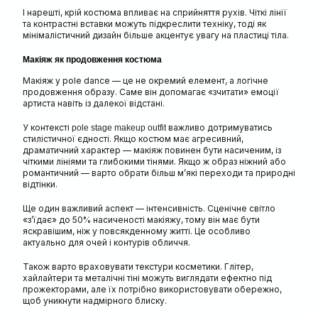
І нарешті, крій костюма впливає на сприйняття рухів. Чіткі лінії
та контрастні вставки можуть підкреслити техніку, тоді як
мінімалістичний дизайн більше акцентує увагу на пластиці тіла.
Макіяж як продовження костюма
Макіяж у pole dance — це не окремий елемент, а логічне
продовження образу. Саме він допомагає «зчитати» емоції
артиста навіть із далекої відстані.
У контексті
важливо дотримуватись
pole stage makeup outfit
стилістичної єдності. Якщо костюм має агресивний,
драматичний характер — макіяж повинен бути насиченим, із
чіткими лініями та глибокими тінями. Якщо ж образ ніжний або
романтичний — варто обрати більш м’які переходи та природні
відтінки.
Ще один важливий аспект — інтенсивність. Сценічне світло
«з’їдає» до 50% насиченості макіяжу, тому він має бути
яскравішим, ніж у повсякденному житті. Це особливо
актуально для очей і контурів обличчя.
Також варто враховувати текстури косметики. Глітер,
хайлайтери та металічні тіні можуть виглядати ефектно під
прожекторами, але їх потрібно використовувати обережно,
щоб уникнути надмірного блиску.