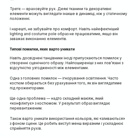
Третє — враховуйте рух. Деякі тканини та декоративні
елементи можуть виглядати інакше в динаміці, ніж у статичному
положенні.
І нарешті, не забувайте про комфорт. Навіть найефектніший
lighting and costume pole образ не працюватиме, якщо він
заважає виконанню елементів.
Типові помилки, яких варто уникати
Навіть досвідчені танцівники іноді припускаються помилок у
створенні сценічного образу. Найпоширеніші з них пов’язані з
відсутністю узгодженості між елементами.
Одна з головних помилок — ігнорування освітлення. Часто
костюм обирається без урахування того, як він виглядатиме
під прожекторами.
Ще одна проблема — надто складний макіяж, який
«конфліктує» з костюмом. У результаті образ виглядає
перевантаженим.
Також варто уникати використання кольорів, які «зливаються»
з фоном сцени. Це робить виступ менш виразним і ускладнює
сприйняття рухів.