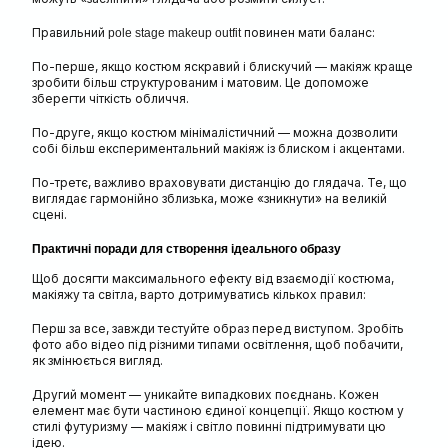
Правильний
повинен мати баланс:
pole stage makeup outfit
По-перше, якщо костюм яскравий і блискучий — макіяж краще
зробити більш структурованим і матовим. Це допоможе
зберегти чіткість обличчя.
По-друге, якщо костюм мінімалістичний — можна дозволити
собі більш експериментальний макіяж із блиском і акцентами.
По-третє, важливо враховувати дистанцію до глядача. Те, що
виглядає гармонійно зблизька, може «зникнути» на великій
сцені.
Практичні поради для створення ідеального образу
Щоб досягти максимального ефекту від взаємодії костюма,
макіяжу та світла, варто дотримуватись кількох правил:
Перш за все, завжди тестуйте образ перед виступом. Зробіть
фото або відео під різними типами освітлення, щоб побачити,
як змінюється вигляд.
Другий момент — уникайте випадкових поєднань. Кожен
елемент має бути частиною єдиної концепції. Якщо костюм у
стилі футуризму — макіяж і світло повинні підтримувати цю
ідею.