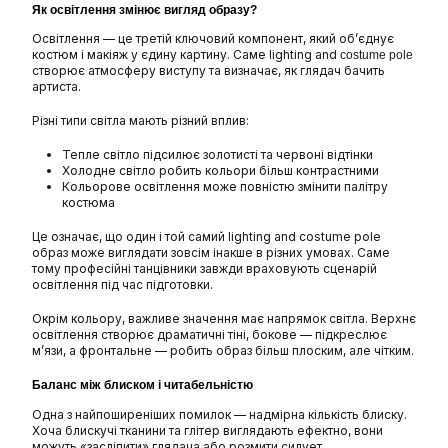
Як освітлення змінює вигляд образу?
Освітлення — це третій ключовий компонент, який об’єднує
костюм і макіяж у єдину картину. Саме lighting and
costume pole
створює атмосферу виступу та визначає, як глядач бачить
артиста.
Різні типи світла мають різний вплив:
Тепле світло підсилює золотисті та червоні відтінки
Холодне світло робить кольори більш контрастними
Кольорове освітлення може повністю змінити палітру
костюма
Це означає, що один і той самий lighting and costume pole
образ може виглядати зовсім інакше в різних умовах. Саме
тому професійні танцівники завжди враховують сценарій
освітлення під час підготовки.
Окрім кольору, важливе значення має напрямок світла. Верхнє
освітлення створює драматичні тіні, бокове — підкреслює
м’язи, а фронтальне — робить образ більш плоским, але чітким.
Баланс між блиском і читабельністю
Одна з найпоширеніших помилок — надмірна кількість блиску.
Хоча блискучі тканини та глітер виглядають ефектно, вони
можуть «засліпити» глядача або розмити силует.