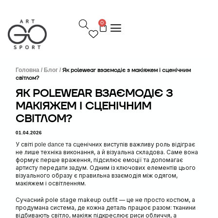
П
е
0
р
е
й
т
и
д
Головна /
Блог /
Як polewear взаємодіє з макіяжем і сценічним
світлом?
о
в
ЯК POLEWEAR ВЗАЄМОДІЄ З
м
МАКІЯЖЕМ І СЦЕНІЧНИМ
і
с
СВІТЛОМ?
т
у
01.04.2026
У світі
та сценічних виступів важливу роль відіграє
pole dance
не лише техніка виконання, а й візуальна складова. Саме вона
формує перше враження, підсилює емоції та допомагає
артисту передати задум. Одним із ключових елементів цього
візуального образу є правильна взаємодія між одягом,
макіяжем і освітленням.
Сучасний pole stage makeup outfit — це не просто костюм, а
продумана система, де кожна деталь працює разом: тканини
відбивають світло, макіяж підкреслює риси обличчя, а