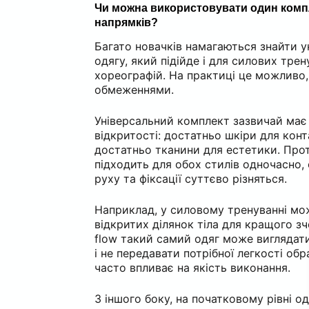
Чи можна використовувати один комп
напрямків?
Багато новачків намагаються знайти у
одягу, який підійде і для силових трену
хореографій. На практиці це можливо,
обмеженнями.
Універсальний комплект зазвичай має 
відкритості: достатньо шкіри для конт
достатньо тканини для естетики. Прот
підходить для обох стилів одночасно,
руху та фіксації суттєво різняться.
Наприклад, у силовому тренуванні мо
відкритих ділянок тіла для кращого зч
flow такий самий одяг може виглядат
і не передавати потрібної легкості об
часто впливає на якість виконання.
З іншого боку, на початковому рівні 