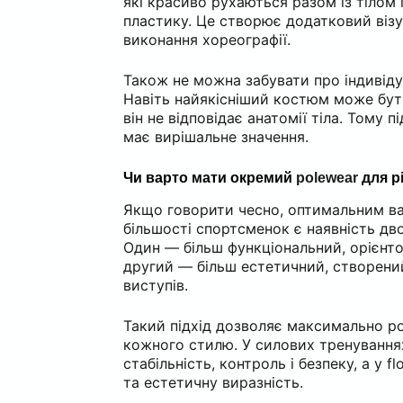
які красиво рухаються разом із тілом
пластику. Це створює додатковий візу
виконання хореографії.
Також не можна забувати про індивіду
Навіть найякісніший костюм може бут
він не відповідає анатомії тіла. Тому п
має вирішальне значення.
Чи варто мати окремий
polewear
для р
Якщо говорити чесно, оптимальним ва
більшості спортсменок є наявність дво
Один — більш функціональний, орієнто
другий — більш естетичний, створений
виступів.
Такий підхід дозволяє максимально р
кожного стилю. У силових тренування
стабільність, контроль і безпеку, а у 
та естетичну виразність.