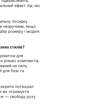
 і підкреслюють
альний ефект під час
альну посадку.
и незручним, якщо
ідбір розміру і моделі
ізних стилів?
ріантом для
х різних комплектів.
ваний на силу,
 для flow та
озкрити потенціал
х ви отримуєте
flow — свободу руху