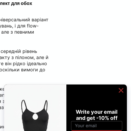
лект для обох
ніверсальний варіант
вань, і для flow-
 але з певними
середній рівень
акту з пілоном, але й
е він рідко ідеально
 оскільки вимоги до
же не вистачати
еплення, тоді як у
и занадто спортивно
разу. Тому компроміс
один комплект може