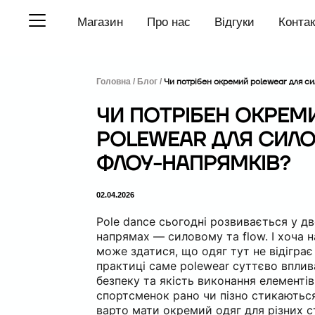
П
Магазин
Про нас
Відгуки
Конта
е
р
е
й
т
Головна /
Блог /
Чи потрібен окремий polewear для си
и
д
ЧИ ПОТРІБЕН ОКРЕМ
о
в
POLEWEAR ДЛЯ СИЛО
м
і
ФЛОУ-НАПРЯМКІВ?
с
т
у
02.04.2026
Pole dance сьогодні розвивається у дв
напрямах — силовому та flow. І хоча 
може здатися, що одяг тут не відіграє
практиці саме polewear суттєво вплив
безпеку та якість виконання елементів
спортсменок рано чи пізно стикаються
варто мати окремий одяг для різних с