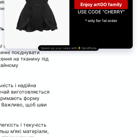
нням навичок стає
зного підходу до
сть: що важливо
напряму впливає
r
винні поєднувати
ження на тканину під
ичайному
ність і надійна
вичай виготовляється
е тримають форму
. Важливо, щоб шви
егкість і текучість
ьш м’які матеріали,