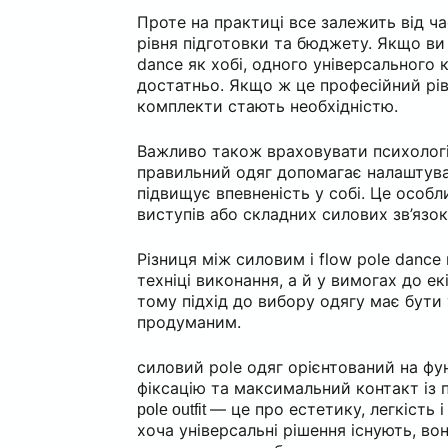
Проте на практиці все залежить від ч
рівня підготовки та бюджету. Якщо ви
dance як хобі, одного універсального
достатньо. Якщо ж це професійний рів
комплекти стають необхідністю.
Важливо також враховувати психолог
правильний одяг допомагає налаштува
підвищує впевненість у собі. Це особл
виступів або складних силових зв’язок
Різниця між силовим і flow pole dance
техніці виконання, а й у вимогах до ек
тому підхід до вибору одягу має бути
продуманим.
силовий pole одяг орієнтований на фун
фіксацію та максимальний контакт із 
— це про естетику, легкість і 
pole outfit
хоча універсальні рішення існують, во