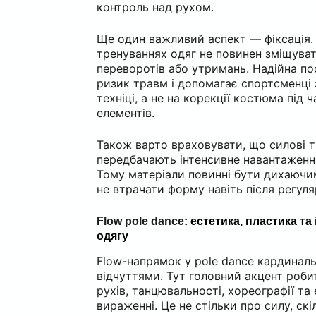
контроль над рухом.
Ще один важливий аспект — фіксація.
тренуваннях одяг не повинен зміщуват
переворотів або утримань. Надійна п
ризик травм і допомагає спортсменці
техніці, а не на корекції костюма під 
елементів.
Також варто враховувати, що силові 
передбачають інтенсивне навантаження
Тому матеріали повинні бути дихаючи
не втрачати форму навіть після регул
Flow pole dance
: естетика, пластика та
одягу
Flow-напрямок у pole dance кардиналь
відчуттями. Тут головний акцент роби
рухів, танцювальності, хореографії та
вираженні. Це не стільки про силу, скіл