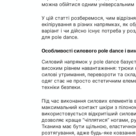
можна обійтися одним універсальним
У цій статті розберемося, чим відріз
екіпірування в різних напрямках, як 
варіант і чи дійсно існує потреба у ро
для pole dance.
Особливості силового pole dance і в
им
Силовий напрямок у pole dance базуєт
високим рівнем навантаження: трюки н
силові утримання, перевороти та скла
одяг стає не просто естетичним елем
техніки безпеки.
Під час виконання силових елементів
максимальний контакт шкіри з пілоно
використовується відкритіший силовий
дозволяє краще “чіплятися” ногами, р
Тканина має бути щільною, еластично
розтягування, адже будь-яке ковзанн