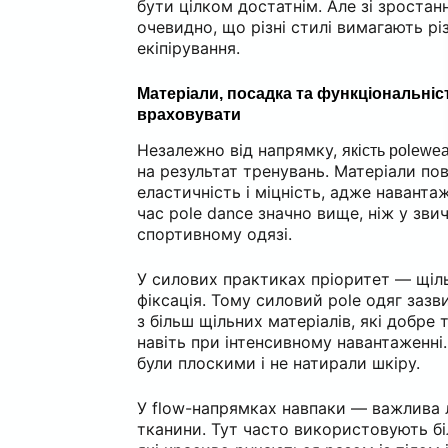
бути цілком достатнім. Але зі зроста
очевидно, що різні стилі вимагають рі
екіпірування.
Матеріали, посадка та функціональні
враховувати
Незалежно від напрямку,
якість polewea
на результат тренувань. Матеріали по
еластичність і міцність, адже наванта
час pole dance значно вище, ніж у зв
спортивному одязі.
У силових практиках пріоритет — щіль
фіксація. Тому силовий pole одяг заз
з більш щільних матеріалів, які добр
навіть при інтенсивному навантаженні
були плоскими і не натирали шкіру.
У flow-напрямках навпаки — важлива л
тканини. Тут часто використовують біл