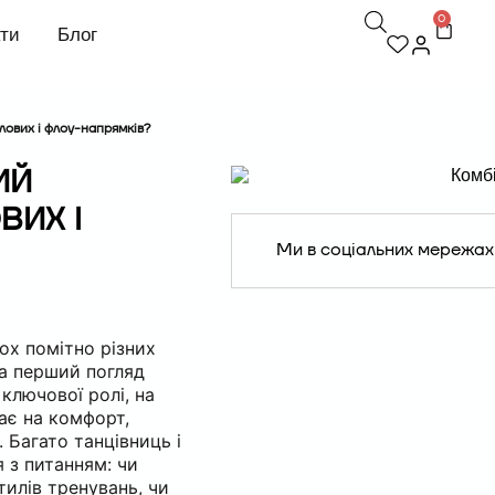
0
кти
Блог
лових і флоу-напрямків?
ИЙ
ВИХ І
Ми в соціальних мережах
ох помітно різних
на перший погляд
 ключової ролі, на
ає на комфорт,
. Багато танцівниць і
 з питанням: чи
тилів тренувань, чи