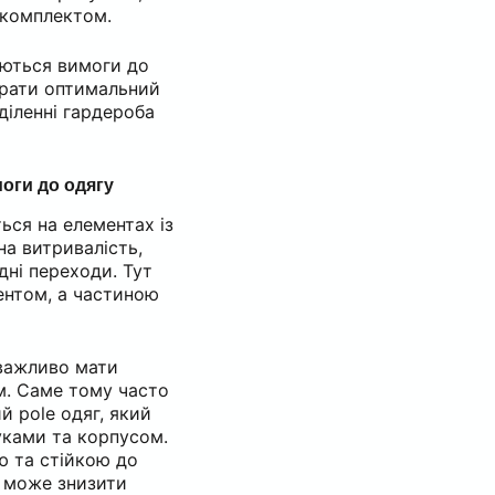
 комплектом.
няються вимоги до
обрати оптимальний
зділенні гардероба
оги до одягу
ься на елементах із
а витривалість,
дні переходи. Тут
ентом, а частиною
 важливо мати
м. Саме тому часто
 pole одяг, який
уками та корпусом.
ю та стійкою до
я може знизити