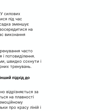
 У силових
ися під час
осадка зменшує
 зосередитися на
час виконання
тренування часто
 і потовиділення.
ми, швидко сохнути і
ярних тренувань.
 інший підхід до
но відрізняється за
ться на плавності
 емоційному
ьки про красу ліній і