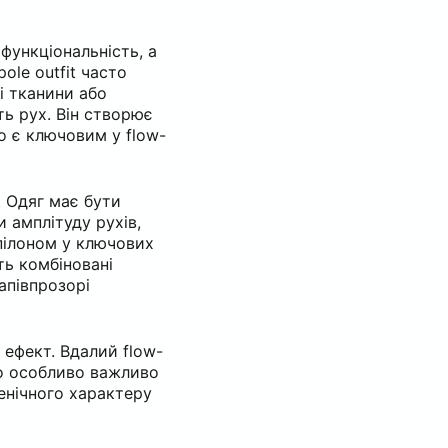
функціональність, а
ole outfit часто
кі тканини або
ть рух. Він створює
що є ключовим у flow-
. Одяг має бути
 амплітуду рухів,
пілоном у ключових
ть комбіновані
напівпрозорі
ефект. Вдалий flow-
що особливо важливо
ценічного характеру