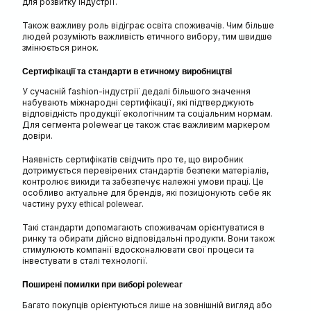
для розвитку індустрії.
Також важливу роль відіграє освіта споживачів. Чим більше
людей розуміють важливість етичного вибору, тим швидше
змінюється ринок.
Сертифікації та стандарти в етичному виробництві
У сучасній fashion-індустрії дедалі більшого значення
набувають міжнародні сертифікації, які підтверджують
відповідність продукції екологічним та соціальним нормам.
Для сегмента polewear це також стає важливим маркером
довіри.
Наявність сертифікатів свідчить про те, що виробник
дотримується перевірених стандартів безпеки матеріалів,
контролює викиди та забезпечує належні умови праці. Це
особливо актуальне для брендів, які позиціонують себе як
частину руху
.
ethical polewear
Такі стандарти допомагають споживачам орієнтуватися в
ринку та обирати дійсно відповідальні продукти. Вони також
стимулюють компанії вдосконалювати свої процеси та
інвестувати в сталі технології.
Поширені помилки при виборі
polewear
Багато покупців орієнтуються лише на зовнішній вигляд або