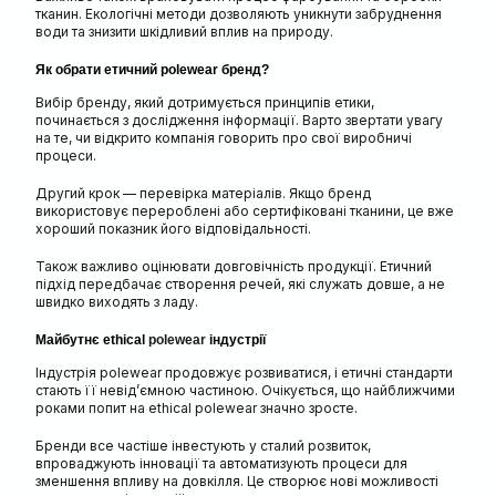
тканин. Екологічні методи дозволяють уникнути забруднення
води та знизити шкідливий вплив на природу.
Як обрати етичний polewear бренд?
Вибір бренду, який дотримується принципів етики,
починається з дослідження інформації. Варто звертати увагу
на те, чи відкрито компанія говорить про свої виробничі
процеси.
Другий крок — перевірка матеріалів. Якщо бренд
використовує перероблені або сертифіковані тканини, це вже
хороший показник його відповідальності.
Також важливо оцінювати довговічність продукції. Етичний
підхід передбачає створення речей, які служать довше, а не
швидко виходять з ладу.
Майбутнє ethical
polewear
індустрії
Індустрія polewear продовжує розвиватися, і етичні стандарти
стають її невід’ємною частиною. Очікується, що найближчими
роками попит на ethical polewear значно зросте.
Бренди все частіше інвестують у сталий розвиток,
впроваджують інновації та автоматизують процеси для
зменшення впливу на довкілля. Це створює нові можливості