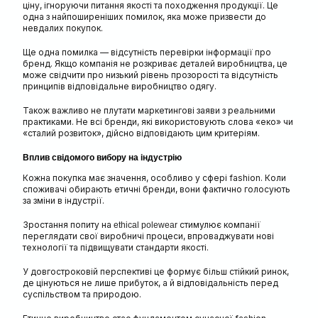
ціну, ігноруючи питання якості та походження продукції. Це
одна з найпоширеніших помилок, яка може призвести до
невдалих покупок.
Ще одна помилка — відсутність перевірки інформації про
бренд. Якщо компанія не розкриває деталей виробництва, це
може свідчити про низький рівень прозорості та відсутність
принципів відповідальне виробництво одягу.
Також важливо не плутати маркетингові заяви з реальними
практиками. Не всі бренди, які використовують слова «еко» чи
«сталий розвиток», дійсно відповідають цим критеріям.
Вплив свідомого вибору на індустрію
Кожна покупка має значення, особливо у сфері fashion. Коли
споживачі обирають етичні бренди, вони фактично голосують
за зміни в індустрії.
Зростання попиту на
стимулює компанії
ethical polewear
переглядати свої виробничі процеси, впроваджувати нові
технології та підвищувати стандарти якості.
У довгостроковій перспективі це формує більш стійкий ринок,
де цінуються не лише прибуток, а й відповідальність перед
суспільством та природою.