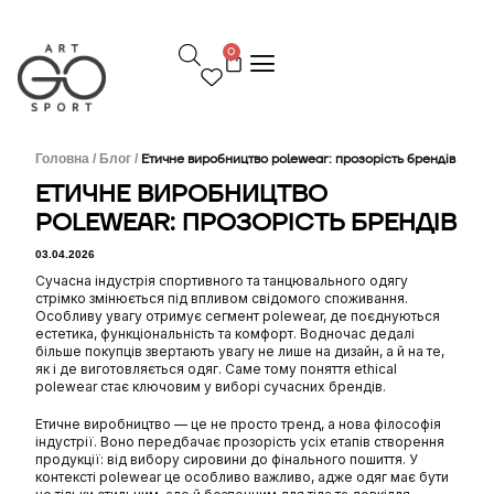
П
е
0
р
е
й
т
и
д
Головна /
Блог /
Етичне виробництво polewear: прозорість брендів
о
ЕТИЧНЕ ВИРОБНИЦТВО
в
POLEWEAR: ПРОЗОРІСТЬ БРЕНДІВ
м
і
03.04.2026
с
т
Сучасна індустрія спортивного та танцювального одягу
у
стрімко змінюється під впливом свідомого споживання.
Особливу увагу отримує сегмент polewear, де поєднуються
естетика, функціональність та комфорт. Водночас дедалі
більше покупців звертають увагу не лише на дизайн, а й на те,
як і де виготовляється одяг. Саме тому поняття ethical
polewear стає ключовим у виборі сучасних брендів.
Етичне виробництво — це не просто тренд, а нова філософія
індустрії. Воно передбачає прозорість усіх етапів створення
продукції: від вибору сировини до фінального пошиття. У
контексті polewear це особливо важливо, адже одяг має бути