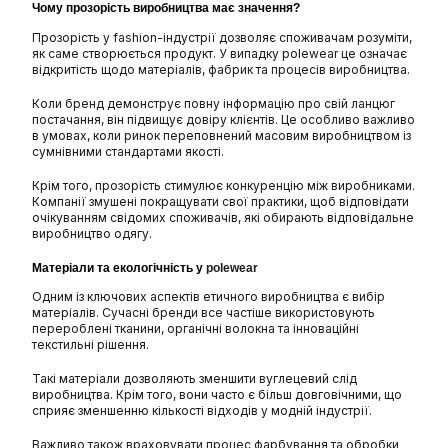
Чому прозорість виробництва має значення?
Прозорість у fashion-індустрії дозволяє споживачам розуміти,
як саме створюється продукт. У випадку polewear це означає
відкритість щодо матеріалів, фабрик та процесів виробництва.
Коли бренд демонструє повну інформацію про свій ланцюг
постачання, він підвищує довіру клієнтів. Це особливо важливо
в умовах, коли ринок переповнений масовим виробництвом із
сумнівними стандартами якості.
Крім того, прозорість стимулює конкуренцію між виробниками.
Компанії змушені покращувати свої практики, щоб відповідати
очікуванням свідомих споживачів, які обирають відповідальне
виробництво одягу.
Матеріали та екологічність у
polewear
Одним із ключових аспектів етичного виробництва є вибір
матеріалів. Сучасні бренди все частіше використовують
перероблені тканини, органічні волокна та інноваційні
текстильні рішення.
Такі матеріали дозволяють зменшити вуглецевий слід
виробництва. Крім того, вони часто є більш довговічними, що
сприяє зменшенню кількості відходів у модній індустрії.
Важливо також враховувати процес фарбування та обробки