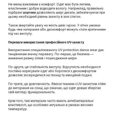
Не менш важливим є комфорт. Одяг має бути легким,
еластичним і добре відводити вологу. Наприклад, правильно
підібрані
дозволяють шкірі дихати, забезпечуючи при
шортики
цьому необхідний рівень захисту в зоні стегон.
Також звертайте увагу на якість швів і крою. У літніх умовах
будь-яке натирання або дискомфорт можуть стати критичними
під час виступу.
Переваги використання професійного UV-захисту
Використання спеціалізованого UV protection dance wear дає
танцівникам значну перевагу. По-перше, це безпека —
зниження ризику опіків і пошкодження шкіри.
По-друге, це стабільність виступу. Відсутність необхідності
постійно коригувати одяг або боротися з дискомфортом
дозволяє зосередитися на техніці та емоційній подачі.
По-третє, це довговічність. Яякісні тканини з UV-захистом стійкі
до вигорання на сонці, що означає, що одяг довше зберігає
свій вигляд і функціональність.
Крім того, такі матеріали часто мають антибактеріальні
властивості, що особливо актуально в умовах високих
температур.