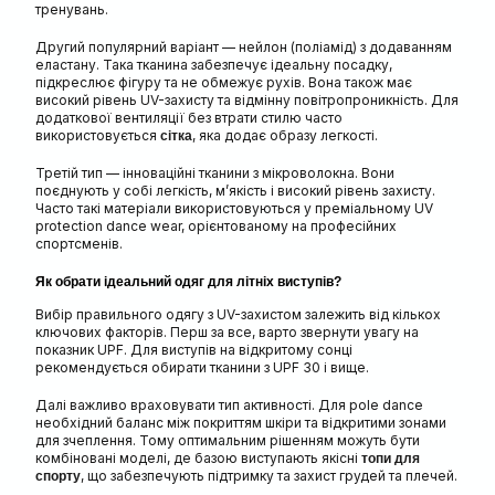
тренувань.
Другий популярний варіант — нейлон (поліамід) з додаванням
еластану. Така тканина забезпечує ідеальну посадку,
підкреслює фігуру та не обмежує рухів. Вона також має
високий рівень UV-захисту та відмінну повітропроникність. Для
додаткової вентиляції без втрати стилю часто
використовується
, яка додає образу легкості.
сітка
Третій тип — інноваційні тканини з мікроволокна. Вони
поєднують у собі легкість, м’якість і високий рівень захисту.
Часто такі матеріали використовуються у преміальному UV
protection dance wear, орієнтованому на професійних
спортсменів.
Як обрати ідеальний одяг для літніх виступів?
Вибір правильного одягу з UV-захистом залежить від кількох
ключових факторів. Перш за все, варто звернути увагу на
показник UPF. Для виступів на відкритому сонці
рекомендується обирати тканини з UPF 30 і вище.
Далі важливо враховувати тип активності. Для pole dance
необхідний баланс між покриттям шкіри та відкритими зонами
для зчеплення. Тому оптимальним рішенням можуть бути
комбіновані моделі, де базою виступають якісні
топи для
, що забезпечують підтримку та захист грудей та плечей.
спорту