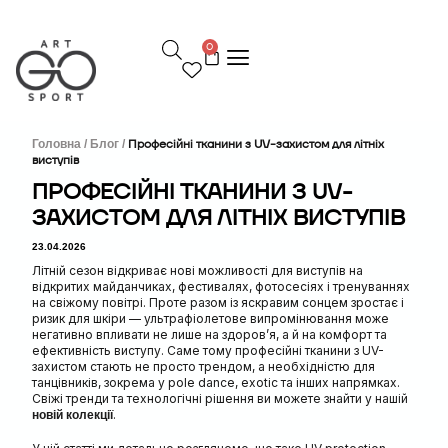
П
е
0
р
е
й
т
и
д
Головна /
Блог /
Професійні тканини з UV-захистом для літніх
виступів
о
в
ПРОФЕСІЙНІ ТКАНИНИ З UV-
м
ЗАХИСТОМ ДЛЯ ЛІТНІХ ВИСТУПІВ
і
с
23.04.2026
т
у
Літній сезон відкриває нові можливості для виступів на
відкритих майданчиках, фестивалях, фотосесіях і тренуваннях
на свіжому повітрі. Проте разом із яскравим сонцем зростає і
ризик для шкіри — ультрафіолетове випромінювання може
негативно впливати не лише на здоров’я, а й на комфорт та
ефективність виступу. Саме тому професійні тканини з UV-
захистом стають не просто трендом, а необхідністю для
танцівників, зокрема у pole dance, exotic та інших напрямках.
Свіжі тренди та технологічні рішення ви можете знайти у нашій
.
новій колекції