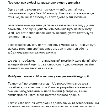
Помилки при виборі танцювального одягу для літа
Одна з найпоширеніших помилок — вибір звичайного
спортивного одягу без UV-захисту. Навіть якщо він виглядає
стильно, він не забезпечує необхідного рівня безпеки.
Інша помилка — орієнтація лише на зовнішній вигляд. Дизайн
важливий, але функціональність повинна бути на першому
місці. UV protection dance wear має поєднувати естетику та
технологічність.
Також варто уникати надто дешевих матеріалів. Вони можуть
швидко втрачати свої властивості, розтягуватися або не
забезпечувати належного захисту.
Ще одна проблема — неправильний розмір. Надто тісний або
занадто вільний одяг може створювати дискомфорт і навіть
заважати виконанню елементів.
Майбутнє тканин з UV-захистом у танцювальній індустрії
Технології не стоять на місці, і UV protection dance wear
постійно вдосконалюється. Сучасні розробки включають
тканини з вбудованими мінеральними фільтрами, які не
вимиваються навіть після багаторазового прання.
Також з’являються матеріали з адаптивними властивостями, які
реагують на температуру тіла та змінюють рівень вентиляції.