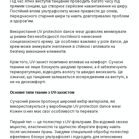
Під час літніх виступів танцівник проводить багато часу під
прямим сонцем, що створює серйозне навантаження на шкіру.
Постійний вплив ультрафіолету може призвести до опіків,
передчасного старіння шкіри та навіть довготривалих проблем
зі здоров’ям.
Використання UV protection dance wear дозволяє мінімізувати
ці ризики без необхідності постійного нанесення
сонцезахисного крему. Це особливо важливо у pole dance, де
крем може знижувати зчеплення зі стійкою і впливати на
безпеку виконання елементів.
Крім того, UV-захист позитивно впливає на комфорт. Сучасні
тканини не лише блокують шкідливі промені, а й забезпечують
терморегуляцію, відводять вологу та швидко висихають. Це
означає, що танцівник залишається зосередженим на виступі, а
не на дискомфорті.
Основні типи тканин з UV-захистом
Сучасний ринок пропонує широкий вибір матеріалів, які
використовуються у виробництві UV protection dance wear.
Кожен із них має свої особливості та переваги.
Перший тип — це поліестер з UV-фільтрами. Він відомий своєю
міцністю, еластичністю та здатністю зберігати форму навіть
після численних прань. Завдяки спеціальній обробці поліестер
ефективно блокує ультрафіолет і підходить для інтенсивних