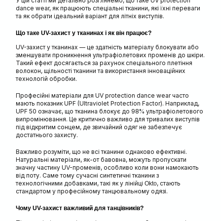
У цій статті ми детально розглянемо, що таке UV protection
dance wear, як працюють спеціальні тканини, які їхні переваги
та як обрати ідеальний варіант для літніх виступів.
Що таке UV-захист у тканинах і як він працює?
UV-захист у тканинах — це здатність матеріалу блокувати або
зменшувати проникнення ультрафіолетових променів до шкіри.
Такий ефект досягається за рахунок спеціального плетіння
волокон, щільності тканини та використання інноваційних
технологій обробки.
Професійні матеріали для UV protection dance wear часто
мають показник UPF (Ultraviolet Protection Factor). Наприклад,
UPF 50 означає, що тканина блокує до 98% ультрафіолетового
випромінювання. Це критично важливо для тривалих виступів
під відкритим сонцем, де звичайний одяг не забезпечує
достатнього захисту.
Важливо розуміти, що не всі тканини однаково ефективні.
Натуральні матеріали, як-от бавовна, можуть пропускати
значну частину UV-променів, особливо коли вони намокають
від поту. Саме тому сучасні синтетичні тканини з
технологічними добавками, такі як у лінійці
, стають
Okto
стандартом у професійному танцювальному одязі.
Чому UV-захист важливий для танцівників?