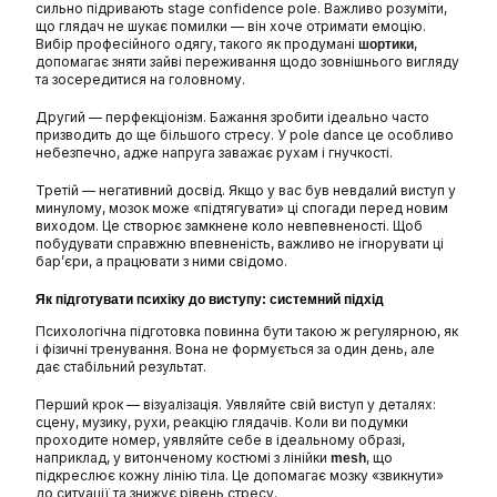
сильно підривають stage confidence pole. Важливо розуміти,
що глядач не шукає помилки — він хоче отримати емоцію.
Вибір професійного одягу, такого як продумані
,
шортики
допомагає зняти зайві переживання щодо зовнішнього вигляду
та зосередитися на головному.
Другий — перфекціонізм. Бажання зробити ідеально часто
призводить до ще більшого стресу. У pole dance це особливо
небезпечно, адже напруга заважає рухам і гнучкості.
Третій — негативний досвід. Якщо у вас був невдалий виступ у
минулому, мозок може «підтягувати» ці спогади перед новим
виходом. Це створює замкнене коло невпевненості. Щоб
побудувати справжню впевненість, важливо не ігнорувати ці
бар’єри, а працювати з ними свідомо.
Як підготувати психіку до виступу: системний підхід
Психологічна підготовка повинна бути такою ж регулярною, як
і фізичні тренування. Вона не формується за один день, але
дає стабільний результат.
Перший крок — візуалізація. Уявляйте свій виступ у деталях:
сцену, музику, рухи, реакцію глядачів. Коли ви подумки
проходите номер, уявляйте себе в ідеальному образі,
наприклад, у витонченому костюмі з лінійки
, що
mesh
підкреслює кожну лінію тіла. Це допомагає мозку «звикнути»
до ситуації та знижує рівень стресу.