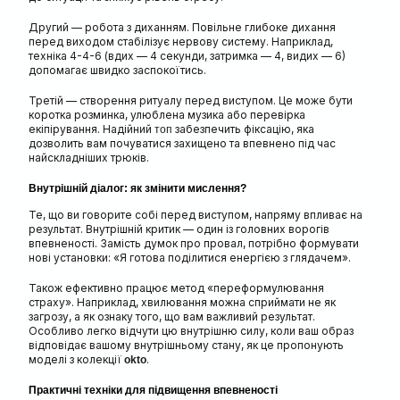
Другий — робота з диханням. Повільне глибоке дихання
перед виходом стабілізує нервову систему. Наприклад,
техніка 4-4-6 (вдих — 4 секунди, затримка — 4, видих — 6)
допомагає швидко заспокоїтись.
Третій — створення ритуалу перед виступом. Це може бути
коротка розминка, улюблена музика або перевірка
екіпірування. Надійний
забезпечить фіксацію, яка
топ
дозволить вам почуватися захищено та впевнено під час
найскладніших трюків.
Внутрішній діалог: як змінити мислення?
Те, що ви говорите собі перед виступом, напряму впливає на
результат. Внутрішній критик — один із головних ворогів
впевненості. Замість думок про провал, потрібно формувати
нові установки: «Я готова поділитися енергією з глядачем».
Також ефективно працює метод «переформулювання
страху». Наприклад, хвилювання можна сприймати не як
загрозу, а як ознаку того, що вам важливий результат.
Особливо легко відчути цю внутрішню силу, коли ваш образ
відповідає вашому внутрішньому стану, як це пропонують
моделі з колекції
.
okto
Практичні техніки для підвищення впевненості