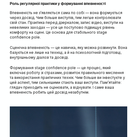
Роль регулярної практики у формуванні впевненості
Впевненість не з’являється сама по собі — вона формується
через досвід. Чим більше виступів, тим легше контролювати
свій стан. Практика перед дзеркалом, запис відео, виступи на
невеликих заходах — усе це поступово підвищує рівень
комфорту на сцені. Це основа для стабільного stage
confidence pole.
Сценічна впевненість — це навичка, яку можна розвинути. Вона
базується не лише на техніці, а й на психологічній підготовці,
внутрішньому діалозі та досвіді.
Формування stage confidence pole — це процес, який
включає роботу зі страхами, розвиток правильного мислення
та використання практичних технік. Чим більше ви інвестуєте у
цей аспект, тим сильнішими стають ваші виступи. Пам’ятайте:
глядач приходить не оцінювати, а відчувати. І саме ваша
впевненість робить цей досвід незабутнім.