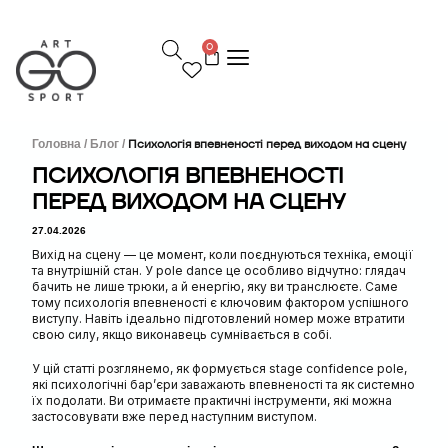
П
е
0
р
е
й
т
и
д
Головна /
Блог /
Психологія впевненості перед виходом на сцену
о
ПСИХОЛОГІЯ ВПЕВНЕНОСТІ
в
ПЕРЕД ВИХОДОМ НА СЦЕНУ
м
і
27.04.2026
с
т
Вихід на сцену — це момент, коли поєднуються техніка, емоції
у
та внутрішній стан. У pole dance це особливо відчутно: глядач
бачить не лише трюки, а й енергію, яку ви транслюєте. Саме
тому психологія впевненості є ключовим фактором успішного
виступу. Навіть ідеально підготовлений номер може втратити
свою силу, якщо виконавець сумнівається в собі.
У цій статті розглянемо, як формується stage confidence pole,
які психологічні бар’єри заважають впевненості та як системно
їх подолати. Ви отримаєте практичні інструменти, які можна
застосовувати вже перед наступним виступом.