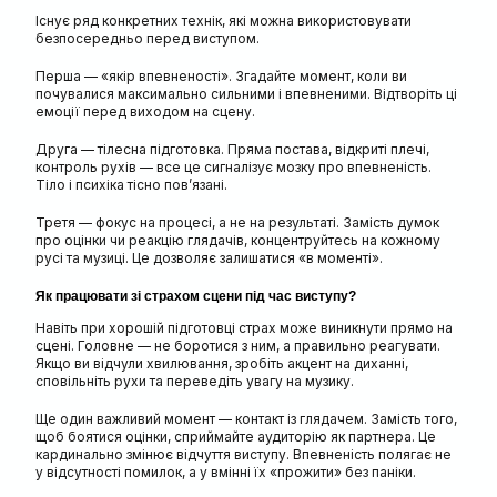
Існує ряд конкретних технік, які можна використовувати
безпосередньо перед виступом.
Перша — «якір впевненості». Згадайте момент, коли ви
почувалися максимально сильними і впевненими. Відтворіть ці
емоції перед виходом на сцену.
Друга — тілесна підготовка. Пряма постава, відкриті плечі,
контроль рухів — все це сигналізує мозку про впевненість.
Тіло і психіка тісно пов’язані.
Третя — фокус на процесі, а не на результаті. Замість думок
про оцінки чи реакцію глядачів, концентруйтесь на кожному
русі та музиці. Це дозволяє залишатися «в моменті».
Як працювати зі страхом сцени під час виступу?
Навіть при хорошій підготовці страх може виникнути прямо на
сцені. Головне — не боротися з ним, а правильно реагувати.
Якщо ви відчули хвилювання, зробіть акцент на диханні,
сповільніть рухи та переведіть увагу на музику.
Ще один важливий момент — контакт із глядачем. Замість того,
щоб боятися оцінки, сприймайте аудиторію як партнера. Це
кардинально змінює відчуття виступу. Впевненість полягає не
у відсутності помилок, а у вмінні їх «прожити» без паніки.