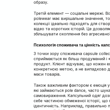
образу.
Третій елемент — соціальні мережі. В
polewear має вирішальне значення, то
колекції ідеально підходять для ство
відео та коротких історій. Це дозвол
збільшувати охоплення без агресивно
Психологія споживача та цінність кап
З точки зору споживача capsule collec
сприймається як більш продуманий і «
продукт. Клієнт відчуває, що кожен 
конкретною метою, а не випадково д
маси товарів.
Також важливим фактором є емоція ун
які займаються pole dance, часто шук
самовираження. Капсульний одяг доз
себе частиною обмеженої історії, що
ідентичність. Наприклад, правильно п