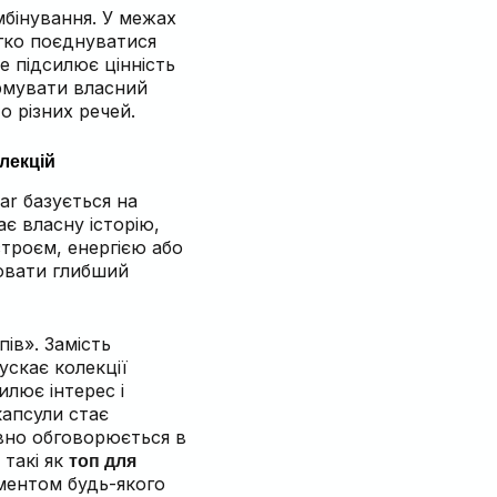
мбінування. У межах
егко поєднуватися
е підсилює цінність
ормувати власний
о різних речей.
лекцій
ear базується на
ає власну історію,
строєм, енергією або
ювати глибший
ів». Замість
ускає колекції
илює інтерес і
капсули стає
вно обговорюється в
 такі як
топ для
ментом будь-якого