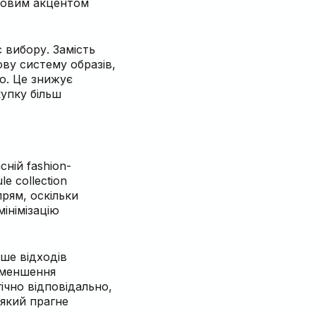
ючовим акцентом
 вибору. Замість
ову систему образів,
ю. Це знижує
купку більш
сній fashion-
e collection
рям, оскільки
інімізацію
ше відходів
зменшення
ічно відповідально,
 який прагне