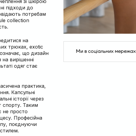
чеплення зі шкірою
йні підходи до
овідають потребам
le collection
сть.
редитися на
их трюках, exotic
Ми в соціальних мережах
 означає, що дизайн
 на вирішенні
ьтаті одяг стає
насичена практика,
ння. Капсульні
льні історії через
т спорту. Таким
ає не просто
цесу. Професійна
ипу, поєднуючи
 стилем.