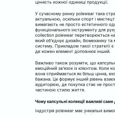
цінність кожної одиниці продукції.
У сучасному ринку polewear така стра
актуальною, оскільки спорт і мистецт
вимагають не просто естетичного одя
функціонального інструменту для рух
collection polewear перетворюється н
який об’єднує дизайн, біомеханіку та
систему. Прикладом такої стратегії 
де кожен елемент доповнює інший.
Важливо також розуміти, що капсуль
емоційний зв’язок із клієнтом. Коли к
вона сприймається як більш цінна, е
бажана. Це формує інший рівень взаєм
аудиторією, де покупка стає не прост
частиною стилю життя.
Чому капсульні колекції важливі саме
Індустрія polewear має унікальні вимо