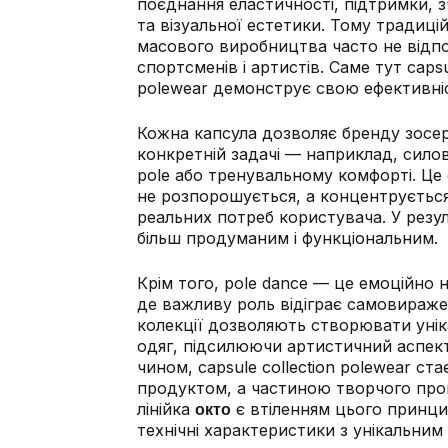
поєднання еластичності, підтримки, з
та візуальної естетики. Тому традиці
масового виробництва часто не відп
спортсменів і артистів. Саме тут capsu
polewear демонструє свою ефективні
Кожна капсула дозволяє бренду зосе
конкретній задачі — наприклад, силов
pole або тренувальному комфорті. Це
не розпорошується, а концентрується
реальних потреб користувача. У резул
більш продуманим і функціональним.
Крім того, pole dance — це емоційно 
де важливу роль відіграє самовираже
колекції дозволяють створювати уніка
одяг, підсилюючи артистичний аспек
чином, capsule collection polewear ст
продуктом, а частиною творчого про
лінійка
є втіленням цього принц
окто
технічні характеристики з унікальним