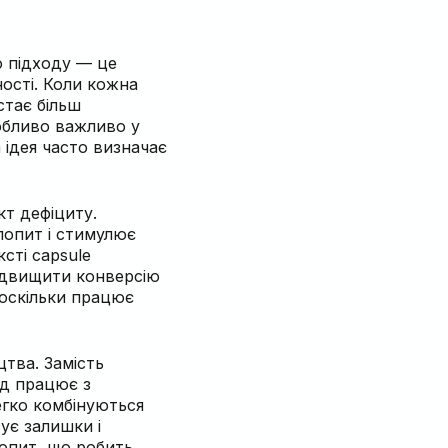
о підходу — це
ності. Коли кожна
стає більш
обливо важливо у
 ідея часто визначає
кт дефіциту.
попит і стимулює
сті capsule
підвищити конверсію
 оскільки працює
цтва. Замість
нд працює з
егко комбінуються
зує залишки і
попит, що робить