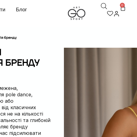
0
кти
Блог
гія бренду
Я
Я БРЕНДУ
межена,
ля pole dance,
ою або
 від класичних
я не на кількості
сальності та глибокій
оляє бренду
очас підсилювати