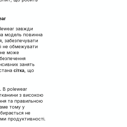
ear
olewear завжди
на модель повинна
я, забезпечувати
і не обмежувати
 не може
абезпечення
нсивних занять
истана
, що
сітка
 В polewear
тканини з високою
ання та правильною
Саме тому у
обирається не
еми продуктивності.