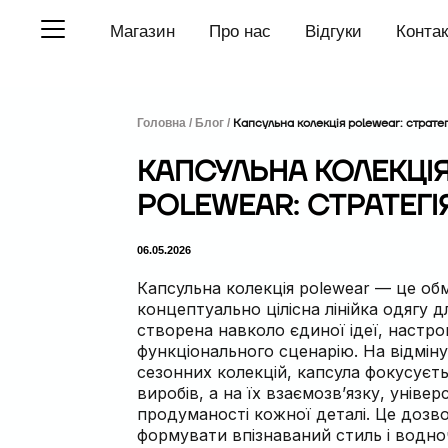
П
Магазин
Про нас
Відгуки
Конта
е
р
е
й
т
Головна /
Блог /
Капсульна колекція polewear: страте
и
д
о
КАПСУЛЬНА КОЛЕКЦІ
в
POLEWEAR: СТРАТЕГІ
м
і
с
т
06.05.2026
у
Капсульна колекція polewear — це об
концептуально цілісна лінійка одягу д
створена навколо єдиної ідеї, настр
функціонального сценарію. На відміну
сезонних колекцій, капсула фокусуєтьс
виробів, а на їх взаємозв’язку, універ
продуманості кожної деталі. Це дозв
формувати впізнаваний стиль і водн