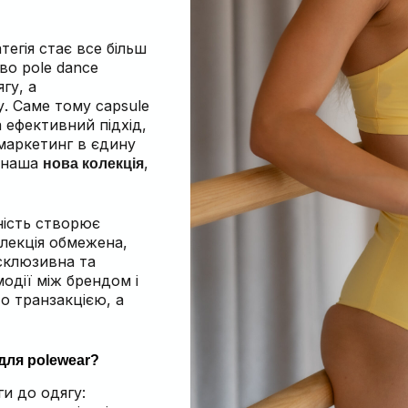
тегія стає все більш
во pole dance
гу, а
у. Саме тому capsule
а ефективний підхід,
 маркетинг в єдину
є наша
,
нова колекція
ність створює
олекція обмежена,
ксклюзивна та
одії між брендом і
о транзакцією, а
 для polewear?
ги до одягу: