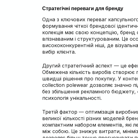
Стратегічні переваги для бренду
Одна з ключових переваг капсульног
формування чіткої брендової ідентич
колекція має свою концепцію, бренд 
впізнаваним і структурованим. Це ос
висококонкурентній ніші, де візуальна
вибір клієнта.
Другий стратегічний аспект — це ефе
Обмежена кількість виробів створює 
швидші рішення про покупку. У контек
collection polewear дозволяє значно 
без збільшення рекламного бюджету,
психологія унікальності.
Третій фактор — оптимізація виробни
великої кількості різних моделей бре
компактним набором елементів, які л
між собою. Це знижує витрати, мінімі
дозволяє більш точно прогнозувати 