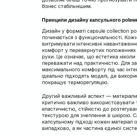
бізнес стабільнішим.
Принципи дизайну капсульного polew
Дизайн у форматі capsule collection p
починається з функціональності. Кож
витримувати інтенсивні навантаженн
комфорт у перевернутих положеннях 
рухи. Це означає, що естетика ніколи
переважати над практичністю. Для з
максимального комфорту під час інте
ідеально підходять моделі, де викор
покращує терморегуляцію.
Другий важливий аспект — матеріали.
критично важливо використовувати 
еластичністю, стійкістю до розтягув
текстурою для зчеплення зі шкірою. 
капсульному підході кожен матеріал 
випадково, а як частина єдиної сист