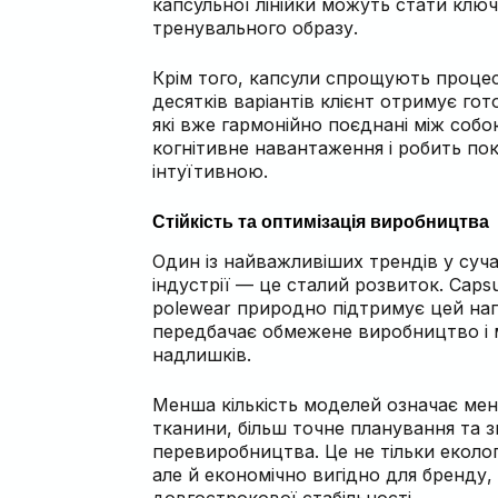
капсульної лінійки можуть стати кл
тренувального образу.
Крім того, капсули спрощують процес
десятків варіантів клієнт отримує гот
які вже гармонійно поєднані між собо
когнітивне навантаження і робить по
інтуїтивною.
Стійкість та оптимізація виробництва
Один із найважливіших трендів у суча
індустрії — це сталий розвиток. Capsul
polewear природно підтримує цей нап
передбачає обмежене виробництво і м
надлишків.
Менша кількість моделей означає мен
тканини, більш точне планування та 
перевиробництва. Це не тільки еколог
але й економічно вигідно для бренду,