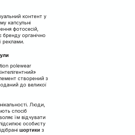
ізуальний контент у
му капсульні
рення фотосесій,
яє бренду органічно
ї реклами.
сули
tion polewear
інтелігентний»
елемент створений з
оданий до великої
ікальності. Люди,
ають спосіб
воляє їм відчувати
 підсилює особисту
ідібрані
з
шортики