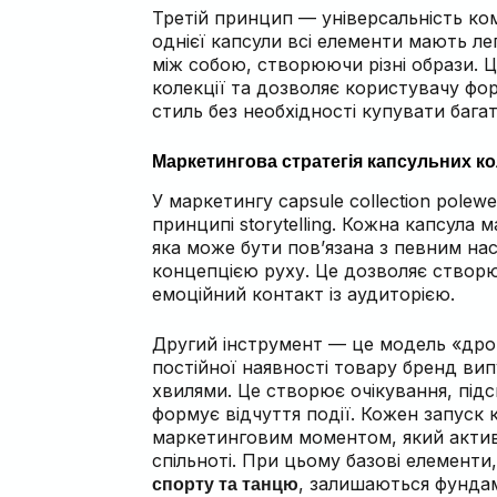
Третій принцип — універсальність ко
однієї капсули всі елементи мають л
між собою, створюючи різні образи. Ц
колекції та дозволяє користувачу ф
стиль без необхідності купувати багат
Маркетингова стратегія капсульних ко
У маркетингу capsule collection polew
принципі storytelling. Кожна капсула м
яка може бути пов’язана з певним на
концепцією руху. Це дозволяє створ
емоційний контакт із аудиторією.
Другий інструмент — це модель «дроп
постійної наявності товару бренд вип
хвилями. Це створює очікування, підс
формує відчуття події. Кожен запуск 
маркетинговим моментом, який акти
спільноті. При цьому базові елементи,
, залишаються фунда
спорту та танцю