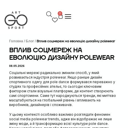
П
е
0
р
е
й
т
и
д
Головна /
Блог /
Вплив соцмереж на еволюцію дизайну polewear
о
ВПЛИВ СОЦМЕРЕЖ НА
в
ЕВОЛЮЦІЮ ДИЗАЙНУ POLEWEAR
м
і
08.05.2026
с
т
Соціальні мережі радикально змінили спосіб, у який
у
розвивається індустрія polewear. Якщо раніше дизайн
спортивного одягу для pole dance формувався переважно у
студіях та професійних ательє, то сьогодні ключовим
фактором стали візуальні платформи, де контент створюють
самі спортсмени. Саме тут народжуються тренди, які миттєво
масштабуються на глобальний рівень і впливають на
виробників, дизайнерів і споживачів.
У цьому контексті особливо важливо розглядати феномен
social media polewear trends, адже він відображає не лише
зміну моди, а й трансформацію всієї культури pole dance.