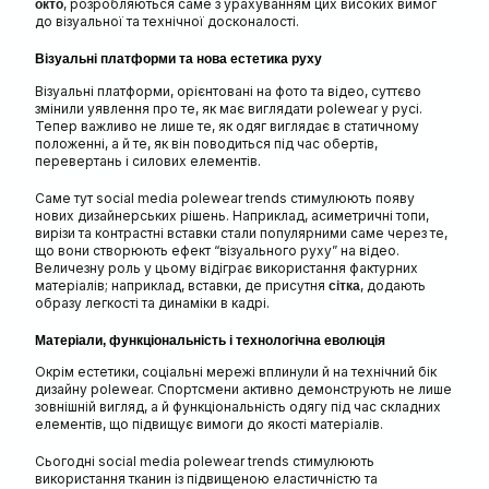
, розробляються саме з урахуванням цих високих вимог
окто
до візуальної та технічної досконалості.
Візуальні платформи та нова естетика руху
Візуальні платформи, орієнтовані на фото та відео, суттєво
змінили уявлення про те, як має виглядати polewear у русі.
Тепер важливо не лише те, як одяг виглядає в статичному
положенні, а й те, як він поводиться під час обертів,
перевертань і силових елементів.
Саме тут social media polewear trends стимулюють появу
нових дизайнерських рішень. Наприклад, асиметричні топи,
вирізи та контрастні вставки стали популярними саме через те,
що вони створюють ефект “візуального руху” на відео.
Величезну роль у цьому відіграє використання фактурних
матеріалів; наприклад, вставки, де присутня
, додають
сітка
образу легкості та динаміки в кадрі.
Матеріали, функціональність і технологічна еволюція
Окрім естетики, соціальні мережі вплинули й на технічний бік
дизайну polewear. Спортсмени активно демонструють не лише
зовнішній вигляд, а й функціональність одягу під час складних
елементів, що підвищує вимоги до якості матеріалів.
Сьогодні social media polewear trends стимулюють
використання тканин із підвищеною еластичністю та