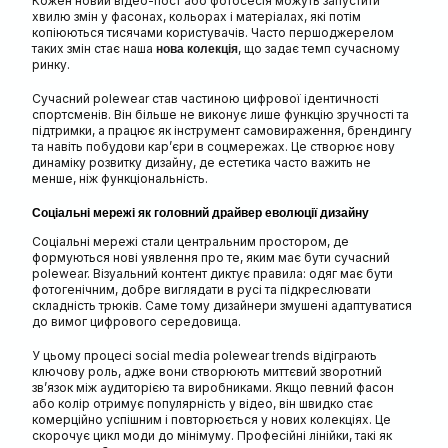
Кожен новий відео-пост або фотосесія можуть запустити
хвилю змін у фасонах, кольорах і матеріалах, які потім
копіюються тисячами користувачів. Часто першоджерелом
таких змін стає наша
, що задає темп сучасному
нова колекція
ринку.
Сучасний polewear став частиною цифрової ідентичності
спортсменів. Він більше не виконує лише функцію зручності та
підтримки, а працює як інструмент самовираження, брендингу
та навіть побудови кар’єри в соцмережах. Це створює нову
динаміку розвитку дизайну, де естетика часто важить не
менше, ніж функціональність.
Соціальні мережі як головний драйвер еволюції дизайну
Соціальні мережі стали центральним простором, де
формуються нові уявлення про те, яким має бути сучасний
polewear. Візуальний контент диктує правила: одяг має бути
фотогенічним, добре виглядати в русі та підкреслювати
складність трюків. Саме тому дизайнери змушені адаптуватися
до вимог цифрового середовища.
У цьому процесі social media polewear trends відіграють
ключову роль, адже вони створюють миттєвий зворотний
зв’язок між аудиторією та виробниками. Якщо певний фасон
або колір отримує популярність у відео, він швидко стає
комерційно успішним і повторюється у нових колекціях. Це
скорочує цикл моди до мінімуму. Професійні лінійки, такі як