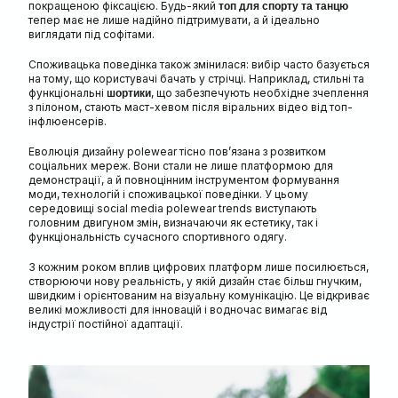
покращеною фіксацією. Будь-який
топ для спорту та танцю
тепер має не лише надійно підтримувати, а й ідеально
виглядати під софітами.
Споживацька поведінка також змінилася: вибір часто базується
на тому, що користувачі бачать у стрічці. Наприклад, стильні та
функціональні
, що забезпечують необхідне зчеплення
шортики
з пілоном, стають маст-хевом після віральних відео від топ-
інфлюенсерів.
Еволюція дизайну polewear тісно пов’язана з розвитком
соціальних мереж. Вони стали не лише платформою для
демонстрації, а й повноцінним інструментом формування
моди, технологій і споживацької поведінки. У цьому
середовищі social media polewear trends виступають
головним двигуном змін, визначаючи як естетику, так і
функціональність сучасного спортивного одягу.
З кожним роком вплив цифрових платформ лише посилюється,
створюючи нову реальність, у якій дизайн стає більш гнучким,
швидким і орієнтованим на візуальну комунікацію. Це відкриває
великі можливості для інновацій і водночас вимагає від
індустрії постійної адаптації.